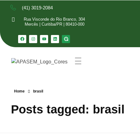
(41) 3019-2084
Rua Visconde do Rio Branco, 304
Mercês | Curitiba/PR | 80410-000
Home
brasil
Posts tagged: brasil