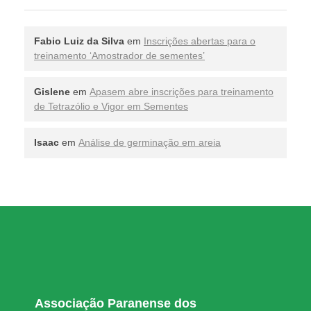
Fabio Luiz da Silva
em
Inscrições abertas para o
treinamento ‘Amostrador de sementes’
Gislene
em
Apasem abre inscrições para treinamento
de Tetrazólio e Vigor em Sementes
Isaac
em
Análise de germinação em areia
Associação Paranense dos