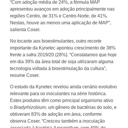
“Com adoção média de 24%, a fórmula MAP
apresentou avanços em adoção principalmente nas
regiões Centro, de 31% e Centro-Norte, de 41%.
Nestas, houve ao menos uma aplicação de MAP”,
salienta Coser.
No tocante aos bioestimulantes, outro recorte
importante da Kynetec apontou crescimento de 38%
frente a safra 2019/20 (28%). “Constatamos que hoje
em dia 39% da área total de soja utilizaram alguma
tecnologia voltada à bioestimulação da cultura”,
resume Coser.
O estudo da Kynetec revelou ainda cenário evolutivo
relevante para os inoculantes na série histórica.
Estes produtos têm como principal organismo ativo
o
Bradyrhizobium,
um gênero de bactérias do solo, e
obtiveram 83% de adoção em área, conforme
observa Coser. “Cresceu também a inoculação
associada à bactéria
Azospirillum
, com 40% de