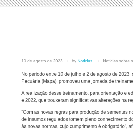
S
10 de agosto de 2023
by
Noticias
Noticias sobre
I
No período entre 10 de julho e 2 de agosto de 2023,
Pecuária (Mapa), promoveu uma jornada de treiname
S
A realização desse treinamento, para orientação e e
e 2022, que trouxeram significativas alterações na
V
“Com as novas regras para produção de sementes no 
de insumos regulados tomem pleno conhecimento dos
/
às novas normas, cujo cumprimento é obrigatório”, af