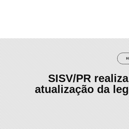
(41) 3019-2084
H
SISV/PR realiza
atualização da le