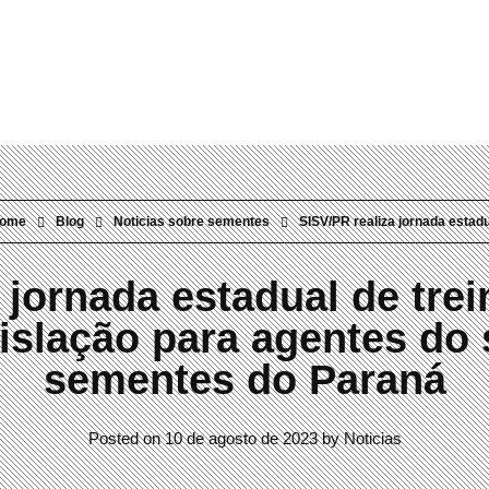
Rua Visconde do Rio Branco, 304 Mercês | Curitiba/PR | 80410-0
ome
Blog
Noticias sobre sementes
SISV/PR realiza jornada estadu.
 jornada estadual de tr
gislação para agentes do 
sementes do Paraná
Posted on
10 de agosto de 2023
by
Noticias