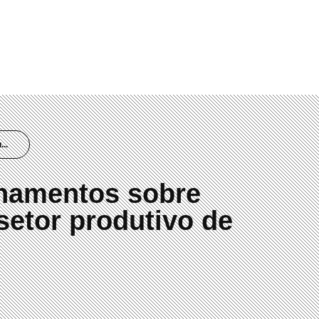
00
..
einamentos sobre
setor produtivo de