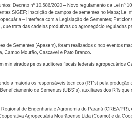
untos: Decreto nº 10.586/2020 – Novo regulamento da Lei nº 
ntes SIGEF; Inscrição de campos de sementes no Mapa; Lei nº 
ecuária – Interface com a Legislação de Sementes; Peticionam
22, que trata das cadeias produtivas do agronegócio reguladas
s de Sementes (Apasem), foram realizados cinco eventos macro
na, Campo Mourão, Cascavel e Pato Branco.
m ministrados pelos auditores fiscais federais agropecuários Ca
 sendo a maioria os responsáveis técnicos (RT’s) pela produção 
e Beneficiamento de Sementes (UBS´s), auxiliares dos RTs qu
o Regional de Engenharia e Agronomia do Paraná (CREA/PR), 
operativa Agropecuária Mourãoense Ltda (Coamo) e da Cooper