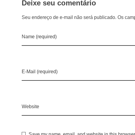
e
Deixe seu comentário
s
Seu endereço de e-mail não será publicado. Os camp
t
Name (required)
a
d
E-Mail (required)
u
a
Website
l
Save my name, email, and website in this browser 