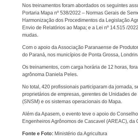
P
Nos treinamentos foram abordados os seguintes ass
Portaria Mapa nº 538/2022 – Normas Gerais de Seme
Harmonização dos Procedimentos da Legislação Agrop
R
Envio de Relatórios ao Mapa; e a Lei nº 14.515 /20
mudas.
r
Com o apoio da Associação Paranaense de Produtore
do Paraná, nos municípios de Ponta Grossa, Londri
e
Os treinamentos, com carga horária de 12 horas, fora
a
agrônoma Daniela Peles.
No total, 420 profissionais participaram da jornada,
l
proprietários de empresas, gerentes de Unidades d
(SNSM) e os sistemas operacionais do Mapa.
i
Além da Apasem, o evento teve o apoio do Conselh
Engenheiros Agrônomos de Cascavel (AREAC), da Co
z
Fonte e Foto:
Ministério da Agricultura