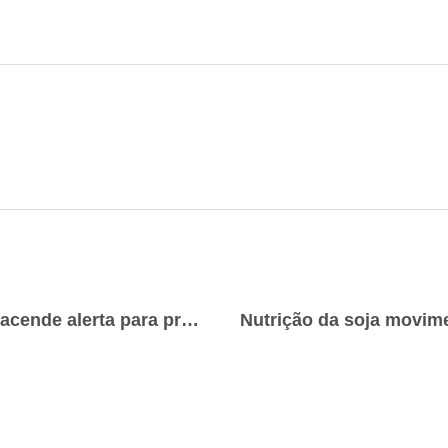
Explosão de silo no Paraná acende alerta para prevenção de acidentes em armazéns de grãos