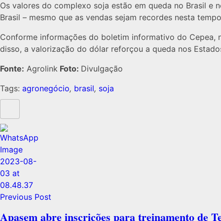
em
Os valores do complexo soja estão em queda no Brasil e
Brasil – mesmo que as vendas sejam recordes nesta tempo
queda
Conforme informações do boletim informativo do Cepea, no
disso, a valorização do dólar reforçou a queda nos Estado
no
Fonte:
Agrolink
Foto:
Divulgação
Brasil
Tags:
agronegócio
,
brasil
,
soja
Previous Post
Apasem abre inscrições para treinamento de T