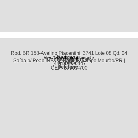
Rod. BR 158-Avelino Piacentini, 3741 Lote 08 Qd. 04
Endereço:
http://www.biotrigo.com.br
Site:
Contato comercial:
Trigo
Saída p/ Peabiru – Jd. Batel II, Campo Mourão/PR |
Espécie:
(44) 3525-6447
Telefone:
CEP: 87309-700