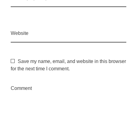
m
e
Website
s
t
Save my name, email, and website in this browser
for the next time I comment.
r
Comment
e
d
e