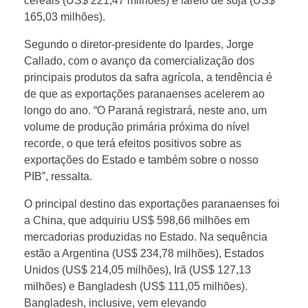
i
cereais (US$ 221,47 milhões) e farelo de soja (US$
165,03 milhões).
d
Segundo o diretor-presidente do Ipardes, Jorge
Callado, com o avanço da comercialização dos
e
principais produtos da safra agrícola, a tendência é
de que as exportações paranaenses acelerem ao
longo do ano. “O Paraná registrará, neste ano, um
r
volume de produção primária próxima do nível
recorde, o que terá efeitos positivos sobre as
a
exportações do Estado e também sobre o nosso
PIB”, ressalta.
e
O principal destino das exportações paranaenses foi
a China, que adquiriu US$ 598,66 milhões em
x
mercadorias produzidas no Estado. Na sequência
estão a Argentina (US$ 234,78 milhões), Estados
p
Unidos (US$ 214,05 milhões), Irã (US$ 127,13
milhões) e Bangladesh (US$ 111,05 milhões).
Bangladesh, inclusive, vem elevando