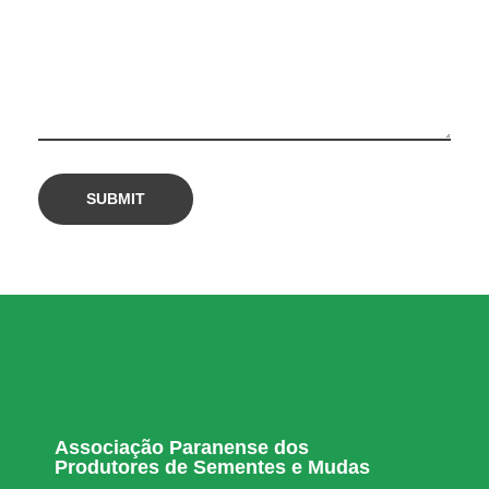
2
0
2
5
Associação Paranense dos
Produtores de Sementes e Mudas