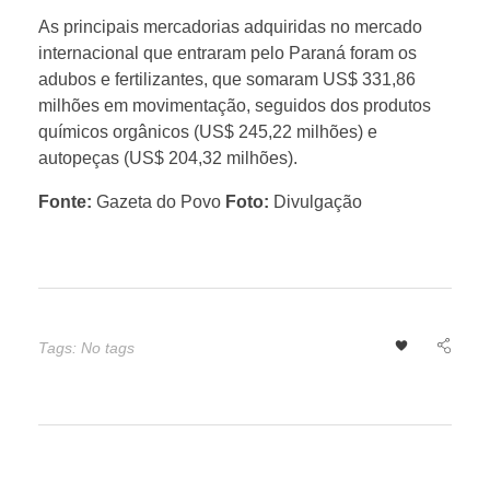
As principais mercadorias adquiridas no mercado
a
internacional que entraram pelo Paraná foram os
adubos e fertilizantes, que somaram US$ 331,86
r
milhões em movimentação, seguidos dos produtos
químicos orgânicos (US$ 245,22 milhões) e
autopeças (US$ 204,32 milhões).
e
Fonte:
Gazeta do Povo
Foto:
Divulgação
g
i
ã
Tags: No tags
o
S