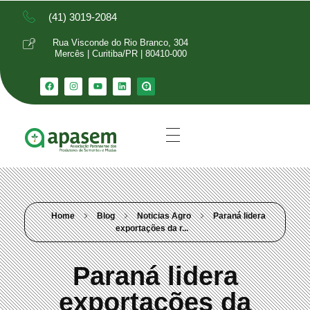
(41) 3019-2084
Rua Visconde do Rio Branco, 304
Mercês | Curitiba/PR | 80410-000
Home
Blog
Noticias Agro
Paraná lidera
exportações da r...
Paraná lidera
exportações da