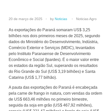
P
20 de março de 2025
by
Noticias
Noticias Agro
a
As exportações do Paraná somaram US$ 3,25
bilhões nos dois primeiros meses de 2025, segundo
dados do Ministério do Desenvolvimento, Indústria,
r
Comércio Exterior e Serviços (MDIC), levantados
pelo Instituto Paranaense de Desenvolvimento
a
Econômico e Social (Ipardes). É o maior valor entre
os estados da região Sul, superando os resultados
n
do Rio Grande do Sul (US$ 3,19 bilhões) e Santa
Catarina (US$ 1,77 bilhão).
á
A pauta das exportações do Paraná é encabeçada
pela carne de frango in natura, com vendas da ordem
l
de US$ 663,46 milhões no primeiro bimestre,
seguida da soja em grão (US$ 467,92 milhões),