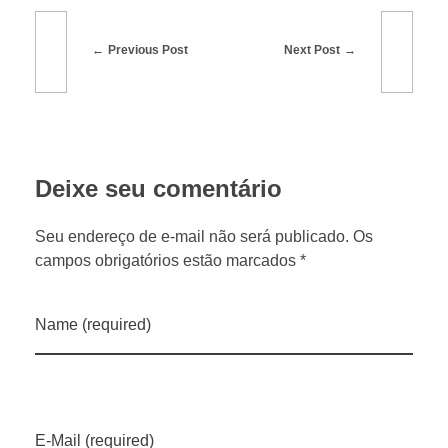
u
Previous Post
Next Post
l
n
Deixe seu comentário
o
Seu endereço de e-mail não será publicado. Os
1
campos obrigatórios estão marcados *
º
Name (required)
b
i
E-Mail (required)