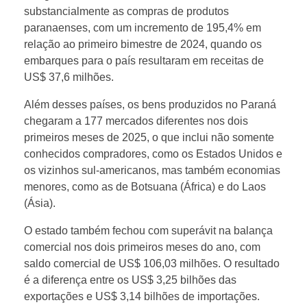
o
substancialmente as compras de produtos
paranaenses, com um incremento de 195,4% em
r
relação ao primeiro bimestre de 2024, quando os
embarques para o país resultaram em receitas de
t
US$ 37,6 milhões.
Além desses países, os bens produzidos no Paraná
a
chegaram a 177 mercados diferentes nos dois
primeiros meses de 2025, o que inclui não somente
ç
conhecidos compradores, como os Estados Unidos e
os vizinhos sul-americanos, mas também economias
õ
menores, como as de Botsuana (África) e do Laos
(Ásia).
e
O estado também fechou com superávit na balança
comercial nos dois primeiros meses do ano, com
s
saldo comercial de US$ 106,03 milhões. O resultado
é a diferença entre os US$ 3,25 bilhões das
d
exportações e US$ 3,14 bilhões de importações.