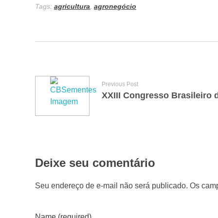
Tags:
agricultura
,
agronegócio
r
o
f
Previous Post
XXIII Congresso Brasileiro
é
u
T
Deixe seu comentário
o
Seu endereço de e-mail não será publicado. Os camp
p
Name (required)