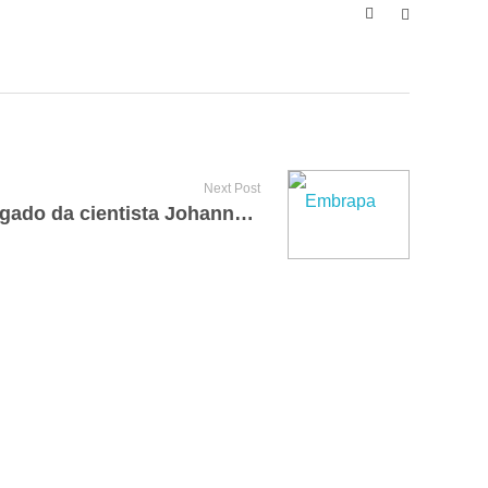
Next Post
ABC lança livro sobre legado da cientista Johanna Döbereiner para agricultura tropical