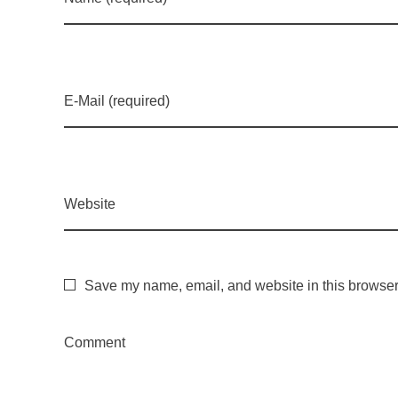
1
0
E-Mail (required)
P
l
Website
a
n
Save my name, email, and website in this browser 
t
Comment
i