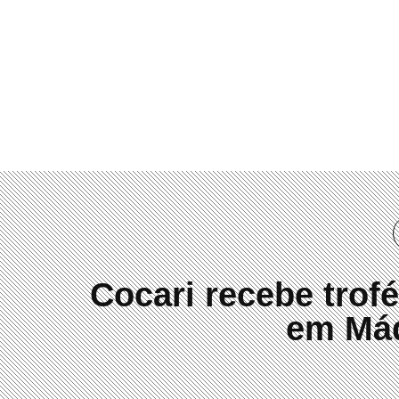
(41) 3019-2084
Cocari recebe trofé
em Máq