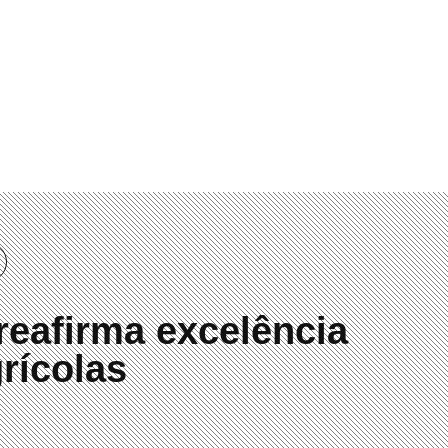
00
 reafirma excelência
rícolas