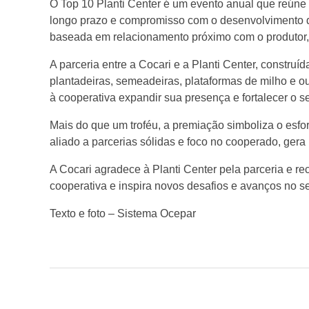
r
O Top 10 Planti Center é um evento anual que reún
longo prazo e compromisso com o desenvolvimento do
i
baseada em relacionamento próximo com o produtor,
A parceria entre a Cocari e a Planti Center, constr
r
plantadeiras, semeadeiras, plataformas de milho e o
à cooperativa expandir sua presença e fortalecer o 
e
Mais do que um troféu, a premiação simboliza o esfo
aliado a parcerias sólidas e foco no cooperado, gera
c
A Cocari agradece à Planti Center pela parceria e re
e
cooperativa e inspira novos desafios e avanços no s
Texto e foto – Sistema Ocepar
b
e
t