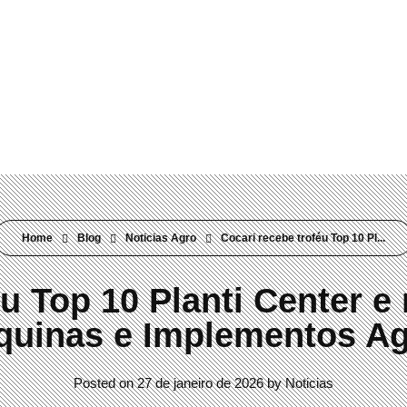
Rua Visconde do Rio Branco, 304 Mercês | Curitiba/PR | 80410-0
Home
Blog
Noticias Agro
Cocari recebe troféu Top 10 Pl...
u Top 10 Planti Center e
uinas e Implementos Ag
Posted on
27 de janeiro de 2026
by
Noticias