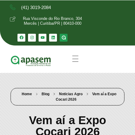
(41) 3019-2084
Rua Visconde do Rio Branco, 304
Mercês | Curitiba/PR | 80410-000
Home
Blog
Noticias Agro
Vem aí a Expo
Cocari 2026
Vem aí a Expo
Cocari 2026