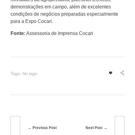
p
demonstrações em campo, além de excelentes
condições de negócios preparadas especialmente
o
para a Expo Cocari.
Fonte:
Assessoria de Imprensa Cocari
C
o
c
Tags: No tags
a
r
i
Previous Post
Next Post