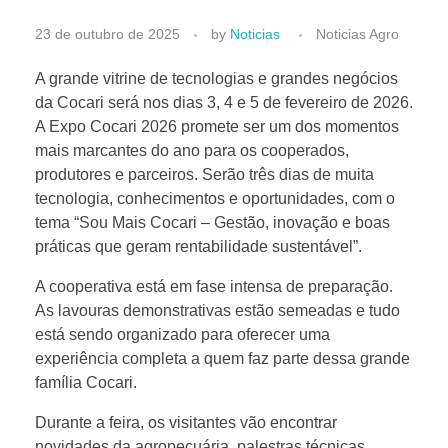
V
23 de outubro de 2025
by
Noticias
Noticias Agro
e
A grande vitrine de tecnologias e grandes negócios
da Cocari será nos dias 3, 4 e 5 de fevereiro de 2026.
A Expo Cocari 2026 promete ser um dos momentos
m
mais marcantes do ano para os cooperados,
produtores e parceiros. Serão três dias de muita
a
tecnologia, conhecimentos e oportunidades, com o
tema “Sou Mais Cocari – Gestão, inovação e boas
í
práticas que geram rentabilidade sustentável”.
A cooperativa está em fase intensa de preparação.
a
As lavouras demonstrativas estão semeadas e tudo
está sendo organizado para oferecer uma
E
experiência completa a quem faz parte dessa grande
família Cocari.
x
Durante a feira, os visitantes vão encontrar
novidades da agropecuária, palestras técnicas,