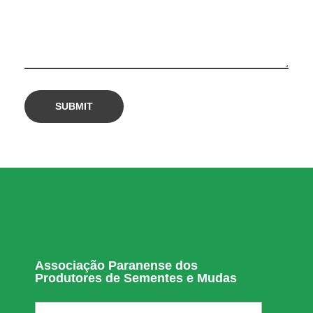
r
ç
o
Associação Paranense dos
Produtores de Sementes e Mudas