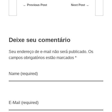
$
Previous Post
Next Post
1
,
Deixe seu comentário
1
Seu endereço de e-mail não será publicado. Os
4
campos obrigatórios estão marcados *
t
Name (required)
r
i
E-Mail (required)