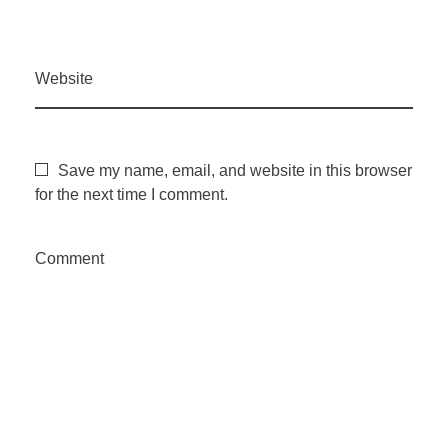
l
h
Website
ã
o
Save my name, email, and website in this browser
for the next time I comment.
e
Comment
m
m
a