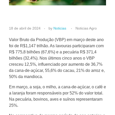
V
18 de abril de 2024
by
Noticias
Noticias Agro
a
Valor Bruto da Produção (VBP) em março deste ano
foi de R$1,147 trilhão. As lavouras participaram com
R$ 775,8 bilhões (67,6%) e a pecuária R$ 371,4
l
bilhões (32,4%). Nos últimos cinco anos o VBP
cresceu 12,5%, influenciado por aumento de 36,7%
o
da cana-de-açúcar, 55,6% do cacau, 21% do arroz e,
50% da mandioca.
r
Em março, a soja, o milho, a cana-de-açúcar, o café e
a laranja foram responsáveis por 52% do valor total.
b
Na pecuária, bovinos, aves e suínos representaram
25%.
r