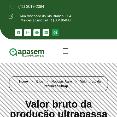
(41) 3019-2084
Rua Visconde do Rio Branco, 304
Mercês | Curitiba/PR | 80410-000
Home
Blog
Noticias Agro
Valor bruto da
produção ultrap...
Valor bruto da
produção ultrapassa