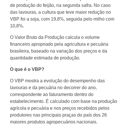
de produção do feijão, na segunda safra. No caso
d
das lavouras, a cultura que teve maior redução no
VBP foi a soja, com 19,8%, seguida pelo milho com
u
10,8%.
O Valor Bruto da Produção calcula o volume
ç
financeiro apropriado pela agricultura e pecuária
brasileira, baseado na variação dos preços e da
ã
quantidade estimada de produção.
O que é o VBP?
o
O VBP mostra a evolução do desempenho das
u
lavouras e da pecuária no decorrer do ano,
correspondente ao faturamento dentro do
l
estabelecimento. É calculado com base na produção
agrícola e pecuária e nos preços recebidos pelos
produtores nas principais praças do país dos 26
t
maiores produtos agropecuários nacionais.