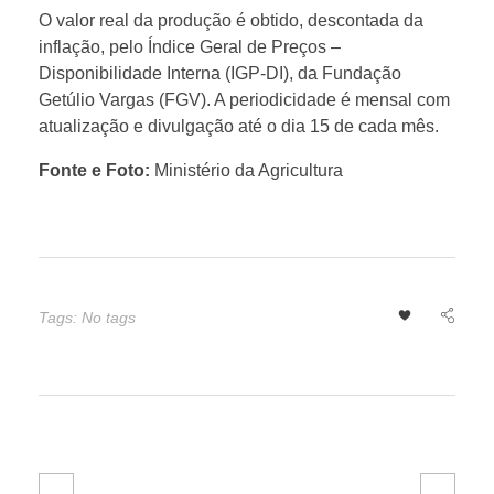
r
O valor real da produção é obtido, descontada da
inflação, pelo Índice Geral de Preços –
Disponibilidade Interna (IGP-DI), da Fundação
a
Getúlio Vargas (FGV). A periodicidade é mensal com
atualização e divulgação até o dia 15 de cada mês.
p
Fonte e Foto:
Ministério da Agricultura
a
s
Tags: No tags
s
a
R