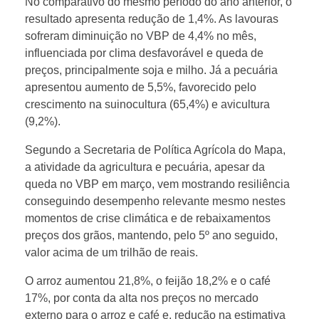
No comparativo do mesmo período do ano anterior, o
resultado apresenta redução de 1,4%. As lavouras
u
sofreram diminuição no VBP de 4,4% no mês,
influenciada por clima desfavorável e queda de
t
preços, principalmente soja e milho. Já a pecuária
apresentou aumento de 5,5%, favorecido pelo
o
crescimento na suinocultura (65,4%) e avicultura
(9,2%).
d
Segundo a Secretaria de Política Agrícola do Mapa,
a atividade da agricultura e pecuária, apesar da
a
queda no VBP em março, vem mostrando resiliência
conseguindo desempenho relevante mesmo nestes
p
momentos de crise climática e de rebaixamentos
preços dos grãos, mantendo, pelo 5º ano seguido,
valor acima de um trilhão de reais.
r
O arroz aumentou 21,8%, o feijão 18,2% e o café
o
17%, por conta da alta nos preços no mercado
externo para o arroz e café e, redução na estimativa