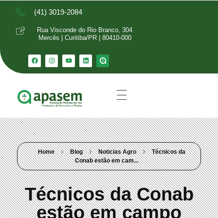
(41) 3019-2084
Rua Visconde do Rio Branco, 304
Mercês | Curitiba/PR | 80410-000
Home
Blog
Noticias Agro
Técnicos da
Conab estão em cam...
Técnicos da Conab
estão em campo