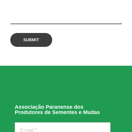
a
d
o
6
º
L
e
Associação Paranense dos
v
Produtores de Sementes e Mudas
a