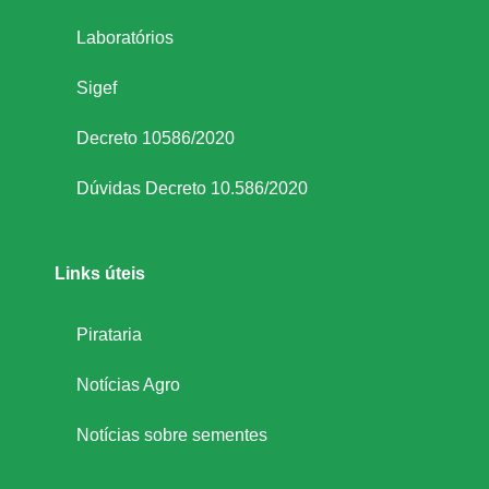
d
Laboratórios
Sigef
a
Decreto 10586/2020
S
Dúvidas Decreto 10.586/2020
a
f
Links úteis
r
Pirataria
Notícias Agro
a
Notícias sobre sementes
d