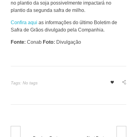
no plantio da soja possivelmente impactará no
b
plantio da segunda safra de milho.
e
Confira aqui
as informações do último Boletim de
Safra de Grãos divulgado pela Companhia.
s
Fonte:
Conab
Foto:
Divulgação
t
ã
Tags: No tags
o
e
m