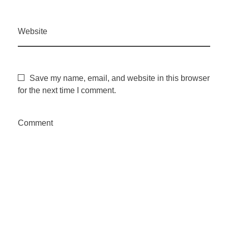
a
p
Website
e
Save my name, email, and website in this browser
s
for the next time I comment.
q
Comment
u
i
s