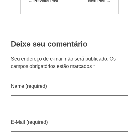
Previous Post
Next Post
c
a
m
Deixe seu comentário
p
Seu endereço de e-mail não será publicado. Os
campos obrigatórios estão marcados *
o
Name (required)
p
a
r
E-Mail (required)