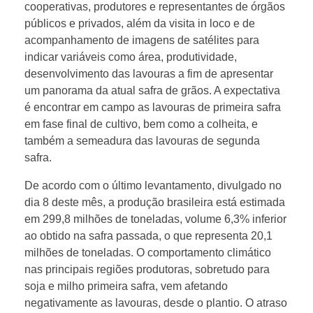
cooperativas, produtores e representantes de órgãos
o
públicos e privados, além da visita in loco e de
acompanhamento de imagens de satélites para
s
indicar variáveis como área, produtividade,
desenvolvimento das lavouras a fim de apresentar
um panorama da atual safra de grãos. A expectativa
d
é encontrar em campo as lavouras de primeira safra
em fase final de cultivo, bem como a colheita, e
a
também a semeadura das lavouras de segunda
safra.
C
De acordo com o último levantamento, divulgado no
dia 8 deste mês, a produção brasileira está estimada
o
em 299,8 milhões de toneladas, volume 6,3% inferior
ao obtido na safra passada, o que representa 20,1
n
milhões de toneladas. O comportamento climático
nas principais regiões produtoras, sobretudo para
a
soja e milho primeira safra, vem afetando
negativamente as lavouras, desde o plantio. O atraso