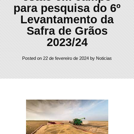
para pesquisa do 6º
Levantamento da
Safra de Grãos
2023/24
Posted on
22 de fevereiro de 2024
by
Noticias