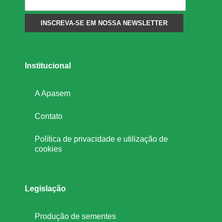
n
t
Institucional
a
A Apasem
m
Contato
e
Política de privacidade e utilização de
cookies
n
t
Legislação
o
Produção de sementes