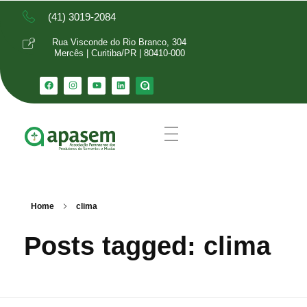
(41) 3019-2084
Rua Visconde do Rio Branco, 304
Mercês | Curitiba/PR | 80410-000
Home
clima
Posts tagged: clima