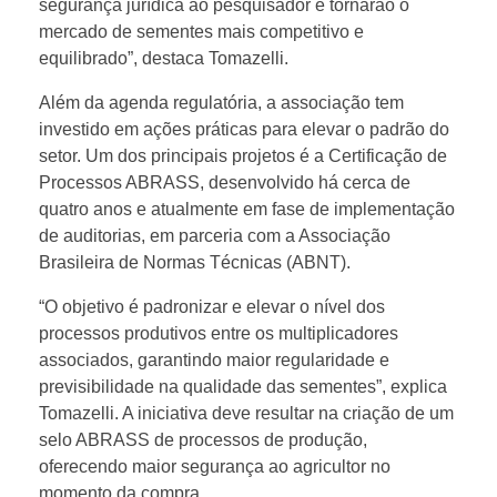
segurança jurídica ao pesquisador e tornarão o
n
mercado de sementes mais competitivo e
equilibrado”, destaca Tomazelli.
ç
Além da agenda regulatória, a associação tem
investido em ações práticas para elevar o padrão do
a
setor. Um dos principais projetos é a Certificação de
Processos ABRASS, desenvolvido há cerca de
quatro anos e atualmente em fase de implementação
m
de auditorias, em parceria com a Associação
Brasileira de Normas Técnicas (ABNT).
n
“O objetivo é padronizar e elevar o nível dos
o
processos produtivos entre os multiplicadores
associados, garantindo maior regularidade e
previsibilidade na qualidade das sementes”, explica
B
Tomazelli. A iniciativa deve resultar na criação de um
selo ABRASS de processos de produção,
r
oferecendo maior segurança ao agricultor no
momento da compra.