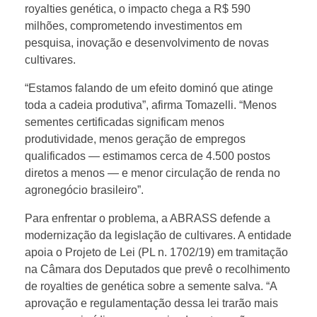
royalties genética, o impacto chega a R$ 590
c
milhões, comprometendo investimentos em
pesquisa, inovação e desenvolvimento de novas
cultivares.
a
“Estamos falando de um efeito dominó que atinge
d
toda a cadeia produtiva”, afirma Tomazelli. “Menos
sementes certificadas significam menos
produtividade, menos geração de empregos
a
qualificados — estimamos cerca de 4.500 postos
diretos a menos — e menor circulação de renda no
s
agronegócio brasileiro”.
a
Para enfrentar o problema, a ABRASS defende a
modernização da legislação de cultivares. A entidade
apoia o Projeto de Lei (PL n. 1702/19) em tramitação
v
na Câmara dos Deputados que prevê o recolhimento
de royalties de genética sobre a semente salva. “A
a
aprovação e regulamentação dessa lei trarão mais