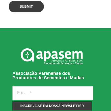
i
o
s
à
c
Associação Paranense dos
Produtores de Sementes e Mudas
a
d
e