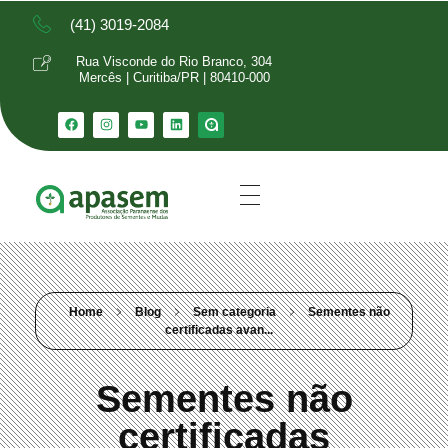
(41) 3019-2084
Rua Visconde do Rio Branco, 304
Mercês | Curitiba/PR | 80410-000
Home
Blog
Sem categoria
Sementes não
certificadas avan...
Sementes não
certificadas