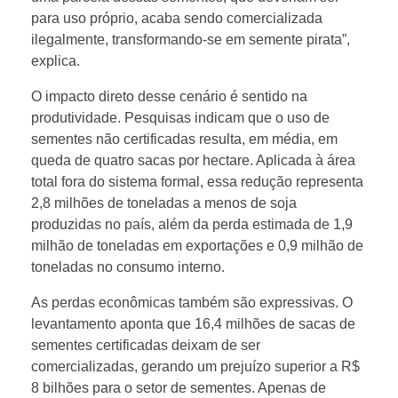
para uso próprio, acaba sendo comercializada
o
ilegalmente, transformando-se em semente pirata”,
explica.
c
O impacto direto desse cenário é sentido na
produtividade. Pesquisas indicam que o uso de
e
sementes não certificadas resulta, em média, em
queda de quatro sacas por hectare. Aplicada à área
total fora do sistema formal, essa redução representa
r
2,8 milhões de toneladas a menos de soja
produzidas no país, além da perda estimada de 1,9
t
milhão de toneladas em exportações e 0,9 milhão de
toneladas no consumo interno.
i
As perdas econômicas também são expressivas. O
levantamento aponta que 16,4 milhões de sacas de
f
sementes certificadas deixam de ser
comercializadas, gerando um prejuízo superior a R$
i
8 bilhões para o setor de sementes. Apenas de