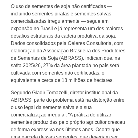
e
O uso de sementes de soja não certificadas —
incluindo sementes piratas e sementes salvas
m
comercializadas irregularmente — segue em
expansão no Brasil e já representa um dos maiores
e
desafios estruturais da cadeia produtiva da soja.
Dados consolidados pela Céleres Consultoria, com
n
elaboração da Associação Brasileira dos Produtores
de Sementes de Soja (ABRASS), indicam que, na
safra 2025/26, 27% da área plantada no país será
t
cultivada com sementes não certificadas, o
equivalente a cerca de 13 milhões de hectares.
e
Segundo Gladir Tomazelli, diretor institucional da
s
ABRASS, parte do problema está na distorção entre
o uso legal da semente salva e a sua
comercialização irregular. “A prática de utilizar
n
sementes produzidas pelo próprio agricultor cresceu
de forma expressiva nos últimos anos. Ocorre que
ã
uma parcela dessas sementes, que deveriam ser