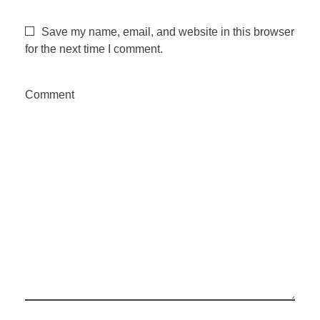
v
Save my name, email, and website in this browser
a
for the next time I comment.
s
Comment
e
d
e
s
a
f