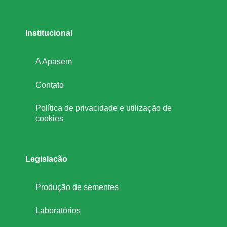
i
Institucional
a
A Apasem
d
Contato
a
Política de privacidade e utilização de
cookies
s
o
Legislação
j
Produção de sementes
Laboratórios
a