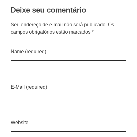
e
Deixe seu comentário
x
Seu endereço de e-mail não será publicado. Os
campos obrigatórios estão marcados *
p
r
Name (required)
e
s
E-Mail (required)
s
i
Website