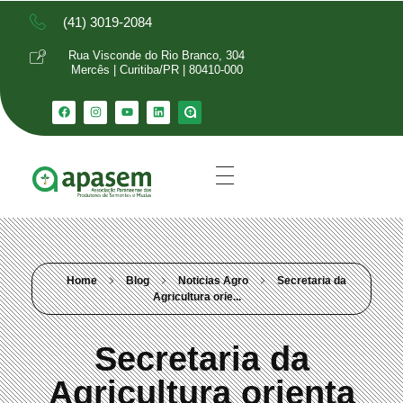
(41) 3019-2084
Rua Visconde do Rio Branco, 304
Mercês | Curitiba/PR | 80410-000
Home
Blog
Noticias Agro
Secretaria da
Agricultura orie...
Secretaria da
Agricultura orienta