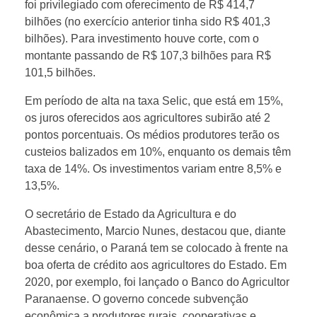
foi privilegiado com oferecimento de R$ 414,7
bilhões (no exercício anterior tinha sido R$ 401,3
t
bilhões). Para investimento houve corte, com o
montante passando de R$ 107,3 bilhões para R$
a
101,5 bilhões.
Em período de alta na taxa Selic, que está em 15%,
r
os juros oferecidos aos agricultores subirão até 2
pontos porcentuais. Os médios produtores terão os
i
custeios balizados em 10%, enquanto os demais têm
taxa de 14%. Os investimentos variam entre 8,5% e
a
13,5%.
O secretário de Estado da Agricultura e do
d
Abastecimento, Marcio Nunes, destacou que, diante
desse cenário, o Paraná tem se colocado à frente na
a
boa oferta de crédito aos agricultores do Estado. Em
2020, por exemplo, foi lançado o Banco do Agricultor
A
Paranaense. O governo concede subvenção
econômica a produtores rurais, cooperativas e