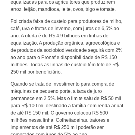
r
equalizadas para os agricultores que produzirem
arroz, feijão, mandioca, leite, ovos, trigo e tomate.
e
Foi criada faixa de custeio para produtores de milho,
café, uva e frutas de inverno, com juros de 6,5% ao
s
ano. A oferta é de R$ 4,9 bilhões em linhas de
equalização. A produção orgânica, agroecológica e
de produtos da sociobiodiversidade seguirá com 2%
d
ao ano para o Pronaf e disponibilidade de R$ 150
milhões. Todas as linhas de custeio têm teto de R$
o
250 mil por beneficiário.
Quando se trata de investimento para compra de
P
máquinas de pequeno porte, a taxa de juro
permanece em 2,5%. Mas o limite saiu de R$ 50 mil
a
para R$ 100 mil destinado a família com renda anual
de até R$ 150 mil. O governo colocou R$ 500
r
milhões nessa linha. Colheitadeiras, tratores e
implementos de até R$ 250 mil poderão ser
comprados com juros de 5% ao ano.