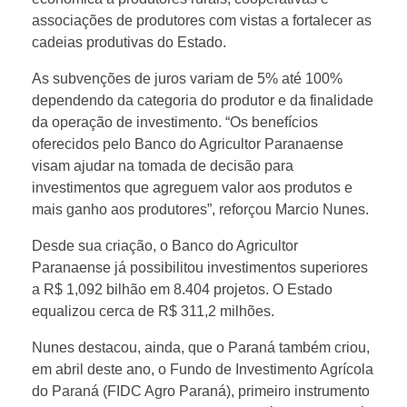
associações de produtores com vistas a fortalecer as
g
cadeias produtivas do Estado.
r
As subvenções de juros variam de 5% até 100%
dependendo da categoria do produtor e da finalidade
da operação de investimento. “Os benefícios
i
oferecidos pelo Banco do Agricultor Paranaense
visam ajudar na tomada de decisão para
c
investimentos que agreguem valor aos produtos e
mais ganho aos produtores”, reforçou Marcio Nunes.
u
Desde sua criação, o Banco do Agricultor
Paranaense já possibilitou investimentos superiores
l
a R$ 1,092 bilhão em 8.404 projetos. O Estado
equalizou cerca de R$ 311,2 milhões.
t
Nunes destacou, ainda, que o Paraná também criou,
em abril deste ano, o Fundo de Investimento Agrícola
u
do Paraná (FIDC Agro Paraná), primeiro instrumento