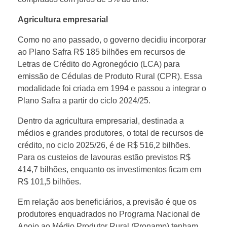
a
Agricultura empresarial
n
Como no ano passado, o governo decidiu incorporar
ao Plano Safra R$ 185 bilhões em recursos de
á
Letras de Crédito do Agronegócio (LCA) para
emissão de Cédulas de Produto Rural (CPR). Essa
s
modalidade foi criada em 1994 e passou a integrar o
Plano Safra a partir do ciclo 2024/25.
o
Dentro da agricultura empresarial, destinada a
médios e grandes produtores, o total de recursos de
b
crédito, no ciclo 2025/26, é de R$ 516,2 bilhões.
Para os custeios de lavouras estão previstos R$
r
414,7 bilhões, enquanto os investimentos ficam em
R$ 101,5 bilhões.
e
Em relação aos beneficiários, a previsão é que os
produtores enquadrados no Programa Nacional de
Apoio ao Médio Produtor Rural (Pronamp) tenham