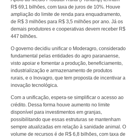
m
R$ 69,1 bilhões, com taxa de juros de 10%. Houve
u
ampliação do limite de renda para enquadramento,
de R$ 3 milhões para R$ 3,5 milhões por ano. Já os
demais produtores e cooperativas devem receber R$
d
447 bilhões.
a
O governo decidiu unificar o Moderagro, considerado
fundamental pelas entidades do agro paranaense,
visto apoiar e fomentar a produção, beneficiamento,
n
industrialização e armazenamento de produtos
rurais, e o Inovagro, que tem proposta de incentivar a
ç
inovação tecnológica.
Com a unificação, espera-se simplificar o acesso ao
a
crédito. Dessa forma houve aumento no limite
disponível para investimentos em granjas,
s
possibilitando que essas estruturas se mantenham
sempre atualizadas em relação à sanidade animal. O
n
volume de recursos é de R$ 6,8 bilhões, com taxa de