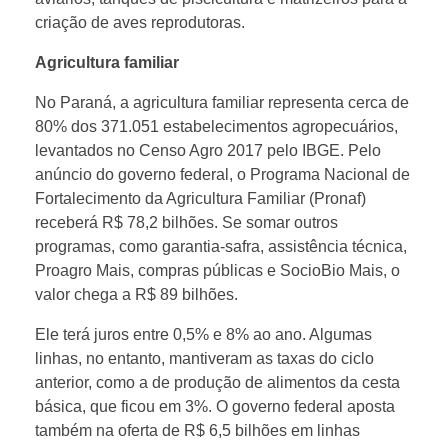
a
criação de aves reprodutoras.
Agricultura familiar
p
No Paraná, a agricultura familiar representa cerca de
r
80% dos 371.051 estabelecimentos agropecuários,
levantados no Censo Agro 2017 pelo IBGE. Pelo
anúncio do governo federal, o Programa Nacional de
o
Fortalecimento da Agricultura Familiar (Pronaf)
receberá R$ 78,2 bilhões. Se somar outros
d
programas, como garantia-safra, assistência técnica,
Proagro Mais, compras públicas e SocioBio Mais, o
u
valor chega a R$ 89 bilhões.
Ele terá juros entre 0,5% e 8% ao ano. Algumas
t
linhas, no entanto, mantiveram as taxas do ciclo
anterior, como a de produção de alimentos da cesta
o
básica, que ficou em 3%. O governo federal aposta
também na oferta de R$ 6,5 bilhões em linhas