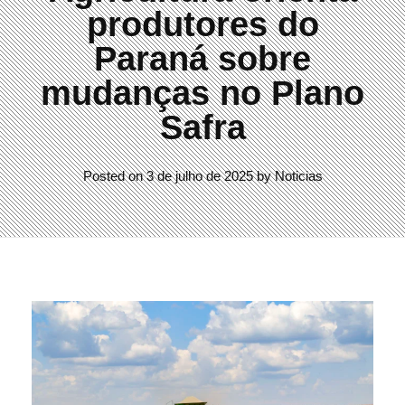
produtores do
Paraná sobre
mudanças no Plano
Safra
Posted on
3 de julho de 2025
by
Noticias