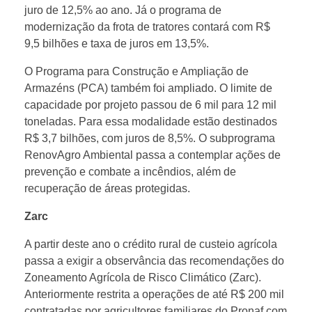
juro de 12,5% ao ano. Já o programa de
o
modernização da frota de tratores contará com R$
9,5 bilhões e taxa de juros em 13,5%.
P
O Programa para Construção e Ampliação de
Armazéns (PCA) também foi ampliado. O limite de
l
capacidade por projeto passou de 6 mil para 12 mil
toneladas. Para essa modalidade estão destinados
R$ 3,7 bilhões, com juros de 8,5%. O subprograma
a
RenovAgro Ambiental passa a contemplar ações de
prevenção e combate a incêndios, além de
n
recuperação de áreas protegidas.
Zarc
o
A partir deste ano o crédito rural de custeio agrícola
S
passa a exigir a observância das recomendações do
Zoneamento Agrícola de Risco Climático (Zarc).
a
Anteriormente restrita a operações de até R$ 200 mil
contratadas por agricultores familiares do Pronaf com