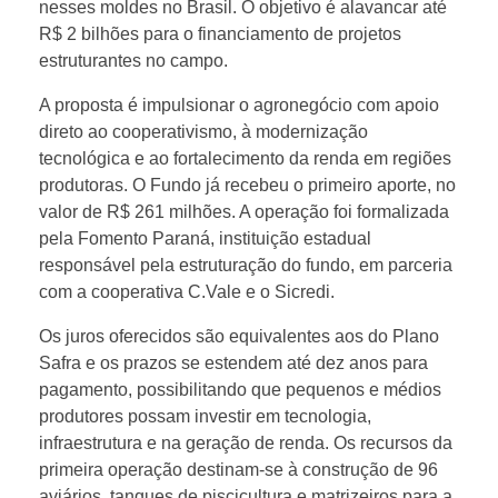
nesses moldes no Brasil. O objetivo é alavancar até
r
R$ 2 bilhões para o financiamento de projetos
estruturantes no campo.
a
A proposta é impulsionar o agronegócio com apoio
direto ao cooperativismo, à modernização
o
tecnológica e ao fortalecimento da renda em regiões
produtoras. O Fundo já recebeu o primeiro aporte, no
r
valor de R$ 261 milhões. A operação foi formalizada
pela Fomento Paraná, instituição estadual
responsável pela estruturação do fundo, em parceria
i
com a cooperativa C.Vale e o Sicredi.
e
Os juros oferecidos são equivalentes aos do Plano
Safra e os prazos se estendem até dez anos para
pagamento, possibilitando que pequenos e médios
n
produtores possam investir em tecnologia,
infraestrutura e na geração de renda. Os recursos da
t
primeira operação destinam-se à construção de 96
aviários, tanques de piscicultura e matrizeiros para a