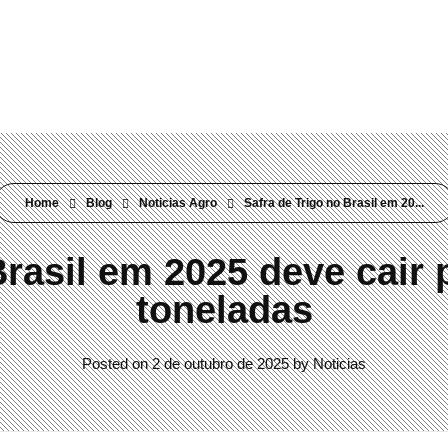
Rua Visconde do Rio Branco, 304 Mercês | Curitiba/PR | 80410-0
Home
Blog
Noticias Agro
Safra de Trigo no Brasil em 20...
Brasil em 2025 deve cair 
toneladas
Posted on
2 de outubro de 2025
by
Noticias