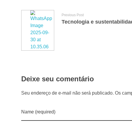
B
Previous Post
r
a
s
i
Deixe seu comentário
l
Seu endereço de e-mail não será publicado. Os camp
e
Name (required)
m