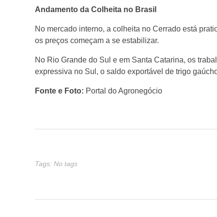
Andamento da Colheita no Brasil
e
No mercado interno, a colheita no Cerrado está prati
os preços começam a se estabilizar.
T
No Rio Grande do Sul e em Santa Catarina, os traba
r
expressiva no Sul, o saldo exportável de trigo gaúc
Fonte e Foto:
Portal do Agronegócio
i
g
o
Tags: No tags
n
o