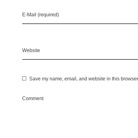
2
E-Mail (required)
0
2
Website
5
d
Save my name, email, and website in this browser 
e
Comment
v
e