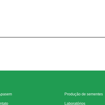
stitucional
Legislação
Apasem
Produção de sementes
ntato
Laboratórios