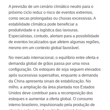
m
A previsão de um cenário climático neutro para o
próximo ciclo reduz o risco de eventos extremos,
e
como secas prolongadas ou chuvas excessivas. A
estabilidade climática pode beneficiar a
r
produtividade e a logística das lavouras.
Especialistas, contudo, alertam para a possibilidade
de eventos localizados que afetem algumas regiões,
c
mesmo em um contexto global favorável.
a
No mercado internacional, o equilíbrio entre oferta e
demanda global de grãos passa por uma nova
d
configuração. Os estoques de soja seguem elevados
após sucessivas supersafras, enquanto a demanda
da China apresenta sinais de estabilização. No
o
milho, a ampliação da área plantada nos Estados
Unidos deve contribuir para a recomposição dos
d
estoques e aumentar a oferta global. O consumo
interno brasileiro, impulsionado pela produção de