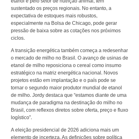
a
etanol e pelo setor de nutrição animal, tem
sustentado os preços regionais. No entanto, a
expectativa de estoques mais robustos,
s
especialmente na Bolsa de Chicago, pode gerar
pressão de baixa sobre as cotações nos próximos
o
ciclos.
A transição energética também começa a redesenhar
j
o mercado de milho no Brasil. O avanço de usinas de
etanol de milho reposiciona o cereal como insumo
a
estratégico na matriz energética nacional. Novos
projetos estão em implantação e o país pode se
e
tornar o segundo maior produtor mundial de etanol
de milho. Jordy destaca que “estamos diante de uma
m
mudança de paradigma na destinação do milho no
Brasil, com reflexos diretos sobre oferta, preço e fluxo
logístico”.
i
A eleição presidencial de 2026 adiciona mais um
elemento de incerteza. As definições sobre política