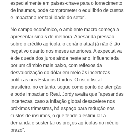
especialmente em países-chave para o fornecimento
u
de insumos, pode comprometer o equilíbrio de custos
e impactar a rentabilidade do setor”.
e
No campo econômico, o ambiente macro começa a
apresentar sinais de melhora. Apesar da pressão
n
sobre o crédito agrícola, o cenário atual já não é tão
negativo quanto nos meses anteriores. A expectativa
c
é de queda dos juros ainda neste ano, influenciada
por um câmbio mais baixo, com reflexos da
i
desvalorização do dólar em meio às incertezas
políticas nos Estados Unidos. O risco fiscal
a
brasileiro, no entanto, segue como ponto de atenção
e pode impactar o Real. Jordy avalia que “apesar das
incertezas, caso a inflação global desacelere nos
r
próximos trimestres, há espaço para redução nos
custos de insumos, o que tende a estimular a
o
demanda e sustentar os preços agrícolas no médio
prazo”.