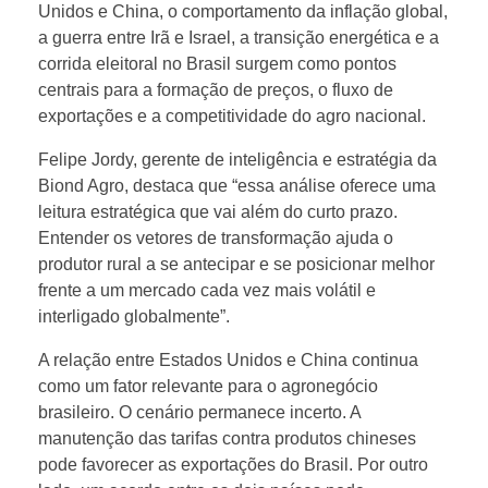
Unidos e China, o comportamento da inflação global,
/
a guerra entre Irã e Israel, a transição energética e a
corrida eleitoral no Brasil surgem como pontos
centrais para a formação de preços, o fluxo de
2
exportações e a competitividade do agro nacional.
6
Felipe Jordy, gerente de inteligência e estratégia da
Biond Agro, destaca que “essa análise oferece uma
leitura estratégica que vai além do curto prazo.
:
Entender os vetores de transformação ajuda o
produtor rural a se antecipar e se posicionar melhor
o
frente a um mercado cada vez mais volátil e
interligado globalmente”.
q
A relação entre Estados Unidos e China continua
como um fator relevante para o agronegócio
u
brasileiro. O cenário permanece incerto. A
manutenção das tarifas contra produtos chineses
e
pode favorecer as exportações do Brasil. Por outro