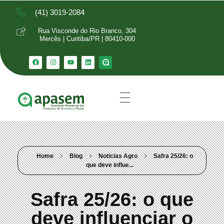
(41) 3019-2084
Rua Visconde do Rio Branco, 304
Mercês | Curitiba/PR | 80410-000
Home
Blog
Noticias Agro
Safra 25/26: o
que deve influe...
Safra 25/26: o que
deve influenciar o