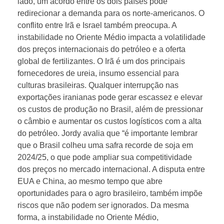
lado, um acordo entre os dois países pode
d
redirecionar a demanda para os norte-americanos. O
conflito entre Irã e Israel também preocupa. A
instabilidade no Oriente Médio impacta a volatilidade
e
dos preços internacionais do petróleo e a oferta
global de fertilizantes. O Irã é um dos principais
v
fornecedores de ureia, insumo essencial para
culturas brasileiras. Qualquer interrupção nas
e
exportações iranianas pode gerar escassez e elevar
os custos de produção no Brasil, além de pressionar
o câmbio e aumentar os custos logísticos com a alta
i
do petróleo. Jordy avalia que “é importante lembrar
que o Brasil colheu uma safra recorde de soja em
n
2024/25, o que pode ampliar sua competitividade
dos preços no mercado internacional. A disputa entre
f
EUA e China, ao mesmo tempo que abre
oportunidades para o agro brasileiro, também impõe
l
riscos que não podem ser ignorados. Da mesma
forma, a instabilidade no Oriente Médio,