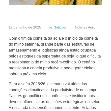
S
17 de junho de 2025
by
Noticias
Noticias Agro
a
Com o fim da colheita da soja e o início da colheita
do milho safrinha, grande parte das estruturas de
armazenamento e logísticas ainda estão ocupada
f
pelos estoques da supersafra de soja, o que dificulta
o recebimento do milho recém-colhido. O cenário
r
pressiona a cadeia produtiva e pode gerar efeitos
sobre o próximo ciclo.
a
Para a safra 2025/26, o cenário vai além das
condições climáticas e da produtividade no campo.
2
Fatores geopolíticos, econômicos e institucionais
devem influenciar as decisões estratégicas do setor.
5
A escalada das tensões comerciais entre Estados