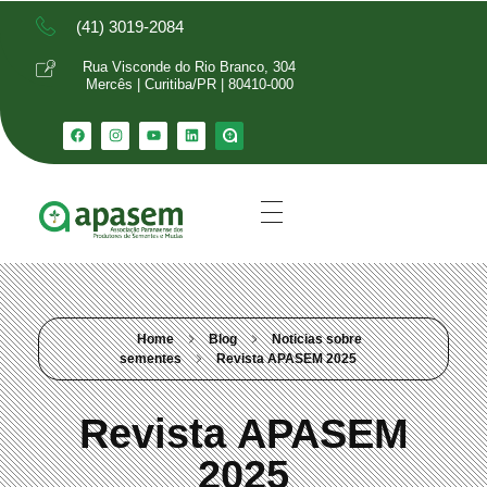
(41) 3019-2084
Rua Visconde do Rio Branco, 304
Mercês | Curitiba/PR | 80410-000
Home
Blog
Noticias sobre
sementes
Revista APASEM 2025
Revista APASEM
2025