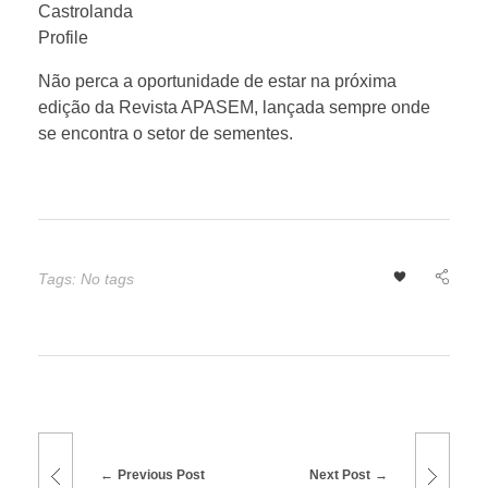
Castrolanda
2
Profile
5
Não perca a oportunidade de estar na próxima
edição da Revista APASEM, lançada sempre onde
se encontra o setor de sementes.
Tags: No tags
Previous Post
Next Post