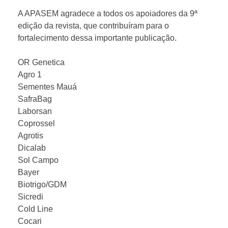
A
A APASEM agradece a todos os apoiadores da 9ª
edição da revista, que contribuíram para o
fortalecimento dessa importante publicação.
P
OR Genetica
A
Agro 1
Sementes Mauá
S
SafraBag
Laborsan
Coprossel
E
Agrotis
Dicalab
M
Sol Campo
Bayer
2
Biotrigo/GDM
Sicredi
Cold Line
0
Cocari