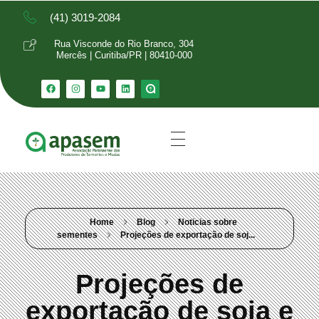
(41) 3019-2084
Rua Visconde do Rio Branco, 304
Mercês | Curitiba/PR | 80410-000
Home
Blog
Noticias sobre
sementes
Projeções de exportação de soj...
Projeções de
exportação de soja e