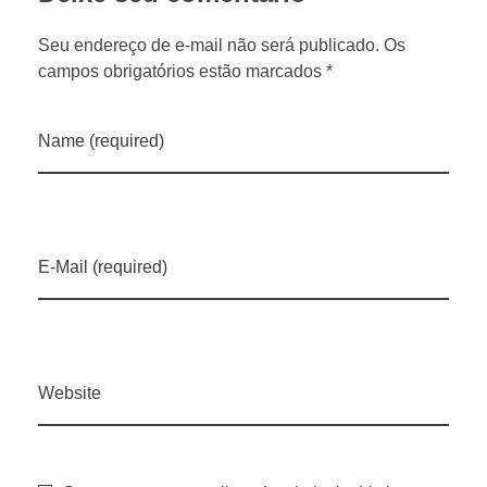
s
Seu endereço de e-mail não será publicado. Os
o
campos obrigatórios estão marcados *
j
Name (required)
a
e
E-Mail (required)
m
i
Website
l