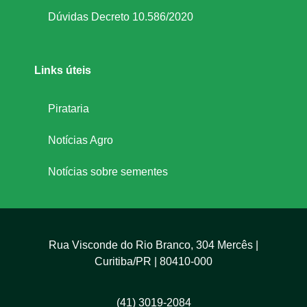
a
Dúvidas Decreto 10.586/2020
A
Links úteis
n
Pirataria
e
Notícias Agro
c
Notícias sobre sementes
Rua Visconde do Rio Branco, 304 Mercês |
Curitiba/PR | 80410-000
(41) 3019-2084