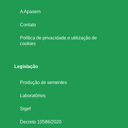
z
A Apasem
i
Contato
Política de privacidade e utilização de
d
cookies
a
Legislação
s
Produção de sementes
p
Laboratórios
e
Sigef
l
Decreto 10586/2020