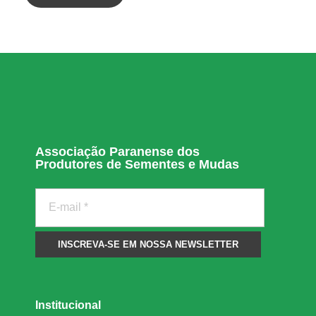
l
s
ã
o
Associação Paranense dos
Produtores de Sementes e Mudas
r
e
d
u
Institucional