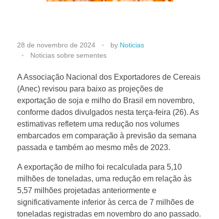
P
28 de novembro de 2024
by
Noticias
Noticias sobre sementes
r
A Associação Nacional dos Exportadores de Cereais
(Anec) revisou para baixo as projeções de
o
exportação de soja e milho do Brasil em novembro,
conforme dados divulgados nesta terça-feira (26). As
j
estimativas refletem uma redução nos volumes
embarcados em comparação à previsão da semana
e
passada e também ao mesmo mês de 2023.
A exportação de milho foi recalculada para 5,10
ç
milhões de toneladas, uma redução em relação às
5,57 milhões projetadas anteriormente e
õ
significativamente inferior às cerca de 7 milhões de
toneladas registradas em novembro do ano passado.