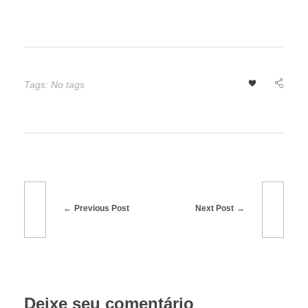
r
t
a
Tags: No tags
ç
ã
o
Previous Post
Next Post
d
e
Deixe seu comentário