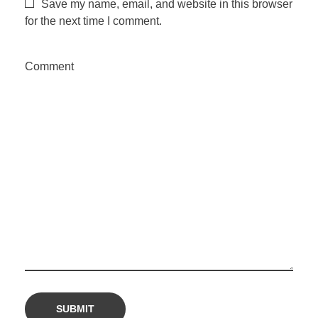
h
Save my name, email, and website in this browser
for the next time I comment.
o
Comment
d
o
B
r
a
s
i