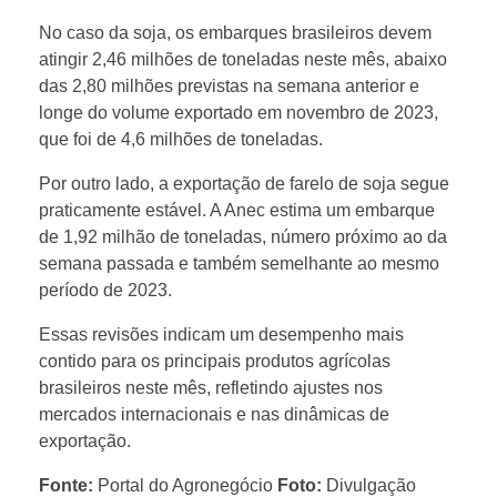
e
No caso da soja, os embarques brasileiros devem
atingir 2,46 milhões de toneladas neste mês, abaixo
s
das 2,80 milhões previstas na semana anterior e
longe do volume exportado em novembro de 2023,
d
que foi de 4,6 milhões de toneladas.
Por outro lado, a exportação de farelo de soja segue
e
praticamente estável. A Anec estima um embarque
de 1,92 milhão de toneladas, número próximo ao da
e
semana passada e também semelhante ao mesmo
período de 2023.
x
Essas revisões indicam um desempenho mais
contido para os principais produtos agrícolas
p
brasileiros neste mês, refletindo ajustes nos
mercados internacionais e nas dinâmicas de
exportação.
o
Fonte:
Portal do Agronegócio
Foto:
Divulgação