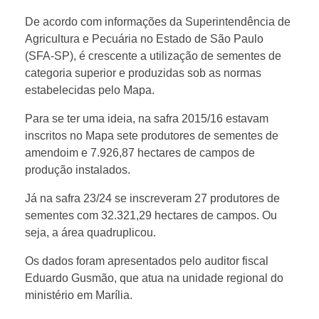
De acordo com informações da Superintendência de
a
Agricultura e Pecuária no Estado de São Paulo
(SFA-SP), é crescente a utilização de sementes de
m
categoria superior e produzidas sob as normas
estabelecidas pelo Mapa.
e
Para se ter uma ideia, na safra 2015/16 estavam
inscritos no Mapa sete produtores de sementes de
n
amendoim e 7.926,87 hectares de campos de
produção instalados.
d
Já na safra 23/24 se inscreveram 27 produtores de
sementes com 32.321,29 hectares de campos. Ou
o
seja, a área quadruplicou.
i
Os dados foram apresentados pelo auditor fiscal
Eduardo Gusmão, que atua na unidade regional do
ministério em Marília.
m