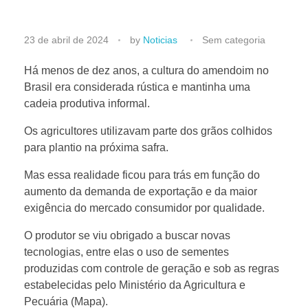
P
23 de abril de 2024
by
Noticias
Sem categoria
r
Há menos de dez anos, a cultura do amendoim no
Brasil era considerada rústica e mantinha uma
cadeia produtiva informal.
o
Os agricultores utilizavam parte dos grãos colhidos
d
para plantio na próxima safra.
Mas essa realidade ficou para trás em função do
u
aumento da demanda de exportação e da maior
exigência do mercado consumidor por qualidade.
ç
O produtor se viu obrigado a buscar novas
tecnologias, entre elas o uso de sementes
ã
produzidas com controle de geração e sob as regras
estabelecidas pelo Ministério da Agricultura e
o
Pecuária (Mapa).