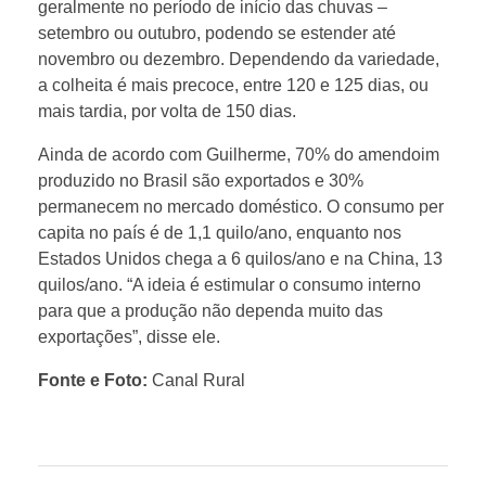
e
geralmente no período de início das chuvas –
setembro ou outubro, podendo se estender até
novembro ou dezembro. Dependendo da variedade,
s
a colheita é mais precoce, entre 120 e 125 dias, ou
mais tardia, por volta de 150 dias.
c
Ainda de acordo com Guilherme, 70% do amendoim
produzido no Brasil são exportados e 30%
e
permanecem no mercado doméstico. O consumo per
capita no país é de 1,1 quilo/ano, enquanto nos
r
Estados Unidos chega a 6 quilos/ano e na China, 13
quilos/ano. “A ideia é estimular o consumo interno
t
para que a produção não dependa muito das
exportações”, disse ele.
i
Fonte e Foto:
Canal Rural
f