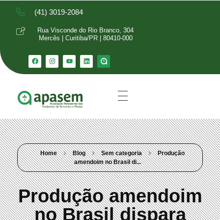
(41) 3019-2084
Rua Visconde do Rio Branco, 304
Mercês | Curitiba/PR | 80410-000
Home
Blog
Sem categoria
Produção
amendoim no Brasil di...
Produção amendoim
no Brasil dispara