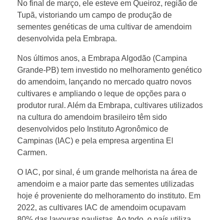
No final de março, ele esteve em Queiroz, região de
n
Tupã, vistoriando um campo de produção de
sementes genéticas de uma cultivar de amendoim
desenvolvida pela Embrapa.
o
Nos últimos anos, a Embrapa Algodão (Campina
B
Grande-PB) tem investido no melhoramento genético
do amendoim, lançando no mercado quatro novos
cultivares e ampliando o leque de opções para o
r
produtor rural. Além da Embrapa, cultivares utilizados
na cultura do amendoim brasileiro têm sido
a
desenvolvidos pelo Instituto Agronômico de
Campinas (IAC) e pela empresa argentina El
s
Carmen.
O IAC, por sinal, é um grande melhorista na área de
i
amendoim e a maior parte das sementes utilizadas
hoje é proveniente do melhoramento do instituto. Em
l
2022, as cultivares IAC de amendoim ocupavam
80% das lavouras paulistas. Ao todo, o país utiliza