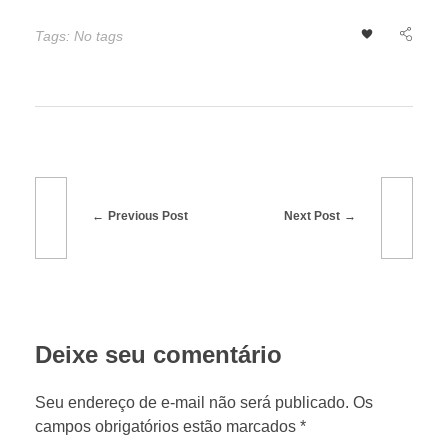
i
Tags: No tags
c
a
d
a
Previous Post
Next Post
s
Deixe seu comentário
Seu endereço de e-mail não será publicado. Os
campos obrigatórios estão marcados *