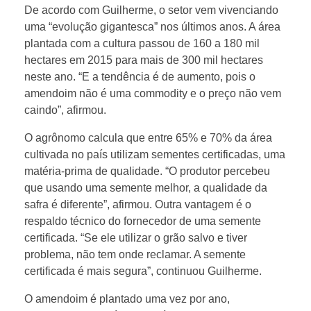
o
De acordo com Guilherme, o setor vem vivenciando
uma “evolução gigantesca” nos últimos anos. A área
plantada com a cultura passou de 160 a 180 mil
m
hectares em 2015 para mais de 300 mil hectares
neste ano. “E a tendência é de aumento, pois o
s
amendoim não é uma commodity e o preço não vem
caindo”, afirmou.
e
O agrônomo calcula que entre 65% e 70% da área
cultivada no país utilizam sementes certificadas, uma
m
matéria-prima de qualidade. “O produtor percebeu
que usando uma semente melhor, a qualidade da
e
safra é diferente”, afirmou. Outra vantagem é o
respaldo técnico do fornecedor de uma semente
n
certificada. “Se ele utilizar o grão salvo e tiver
problema, não tem onde reclamar. A semente
certificada é mais segura”, continuou Guilherme.
t
O amendoim é plantado uma vez por ano,