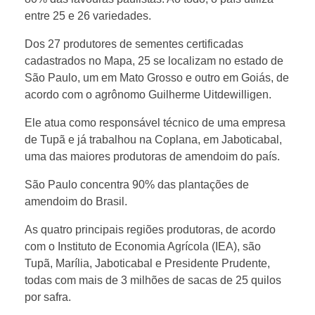
d
entre 25 e 26 variedades.
Dos 27 produtores de sementes certificadas
i
cadastrados no Mapa, 25 se localizam no estado de
São Paulo, um em Mato Grosso e outro em Goiás, de
s
acordo com o agrônomo Guilherme Uitdewilligen.
Ele atua como responsável técnico de uma empresa
p
de Tupã e já trabalhou na Coplana, em Jaboticabal,
uma das maiores produtoras de amendoim do país.
a
São Paulo concentra 90% das plantações de
amendoim do Brasil.
r
As quatro principais regiões produtoras, de acordo
a
com o Instituto de Economia Agrícola (IEA), são
Tupã, Marília, Jaboticabal e Presidente Prudente,
todas com mais de 3 milhões de sacas de 25 quilos
c
por safra.