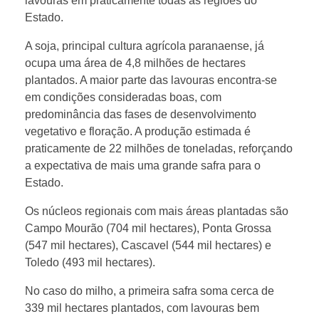
i
lavouras em praticamente todas as regiões do
Estado.
r
A soja, principal cultura agrícola paranaense, já
ocupa uma área de 4,8 milhões de hectares
o
plantados. A maior parte das lavouras encontra-se
em condições consideradas boas, com
predominância das fases de desenvolvimento
b
vegetativo e floração. A produção estimada é
praticamente de 22 milhões de toneladas, reforçando
o
a expectativa de mais uma grande safra para o
Estado.
l
Os núcleos regionais com mais áreas plantadas são
Campo Mourão (704 mil hectares), Ponta Grossa
e
(547 mil hectares), Cascavel (544 mil hectares) e
Toledo (493 mil hectares).
t
No caso do milho, a primeira safra soma cerca de
339 mil hectares plantados, com lavouras bem