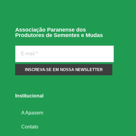
e
s
Associação Paranense dos
Produtores de Sementes e Mudas
o
j
a
,
Institucional
m
A Apasem
i
Contato