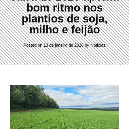
bom ritmo nos
plantios de soja,
milho e feijão
Posted on
13 de janeiro de 2026
by
Noticias