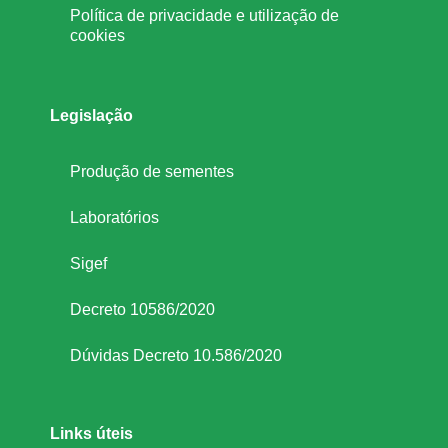
l
Política de privacidade e utilização de
cookies
h
o
Legislação
e
Produção de sementes
f
Laboratórios
Sigef
e
Decreto 10586/2020
i
Dúvidas Decreto 10.586/2020
j
Links úteis