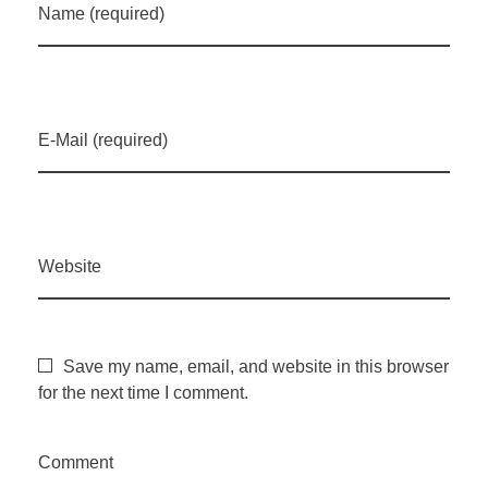
Name (required)
i
t
E-Mail (required)
m
o
n
Website
o
Save my name, email, and website in this browser
s
for the next time I comment.
p
Comment