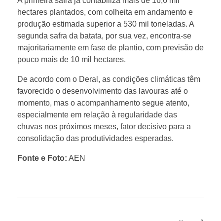
A primeira safra já contabiliza mais de 16,6 mil
hectares plantados, com colheita em andamento e
d
produção estimada superior a 530 mil toneladas. A
segunda safra da batata, por sua vez, encontra-se
e
majoritariamente em fase de plantio, com previsão de
pouco mais de 10 mil hectares.
2
De acordo com o Deral, as condições climáticas têm
favorecido o desenvolvimento das lavouras até o
0
momento, mas o acompanhamento segue atento,
especialmente em relação à regularidade das
chuvas nos próximos meses, fator decisivo para a
2
consolidação das produtividades esperadas.
6
Fonte e Foto:
AEN
a
p