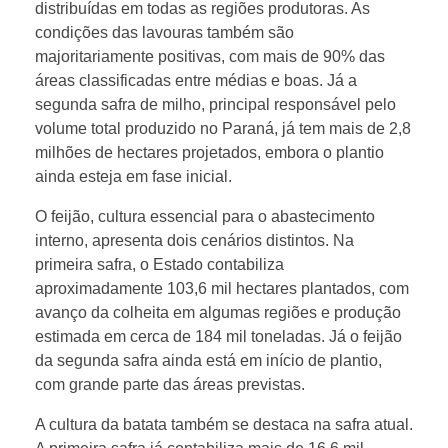
i
distribuídas em todas as regiões produtoras. As
condições das lavouras também são
m
majoritariamente positivas, com mais de 90% das
áreas classificadas entre médias e boas. Já a
d
segunda safra de milho, principal responsável pelo
volume total produzido no Paraná, já tem mais de 2,8
milhões de hectares projetados, embora o plantio
a
ainda esteja em fase inicial.
s
O feijão, cultura essencial para o abastecimento
interno, apresenta dois cenários distintos. Na
primeira safra, o Estado contabiliza
a
aproximadamente 103,6 mil hectares plantados, com
avanço da colheita em algumas regiões e produção
f
estimada em cerca de 184 mil toneladas. Já o feijão
da segunda safra ainda está em início de plantio,
r
com grande parte das áreas previstas.
A cultura da batata também se destaca na safra atual.
a