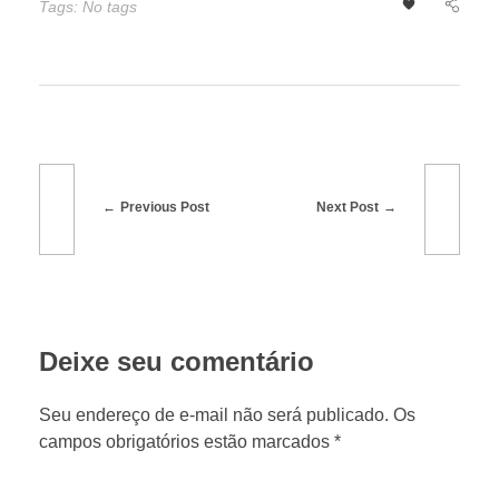
Tags: No tags
o
n
t
Previous Post
Next Post
a
b
o
Deixe seu comentário
m
Seu endereço de e-mail não será publicado. Os
campos obrigatórios estão marcados *
r