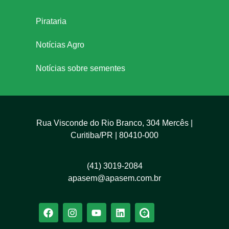
ã
Pirataria
o
Notícias Agro
Notícias sobre sementes
Rua Visconde do Rio Branco, 304 Mercês |
Curitiba/PR | 80410-000
(41) 3019-2084
apasem@apasem.com.br