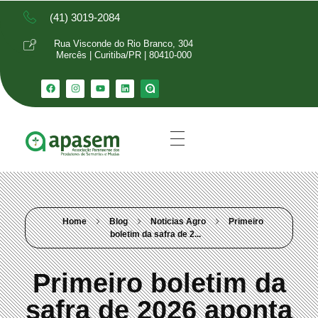
(41) 3019-2084
Rua Visconde do Rio Branco, 304
Mercês | Curitiba/PR | 80410-000
Home
Blog
Noticias Agro
Primeiro
boletim da safra de 2...
Primeiro boletim da
safra de 2026 aponta