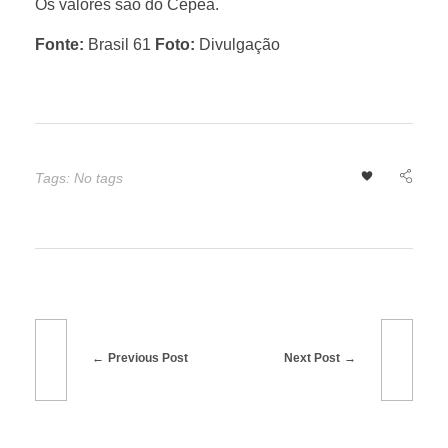
s
Os valores são do Cepea.
Fonte:
Brasil 61
Foto:
Divulgação
o
j
a
Tags: No tags
i
n
i
Previous Post
Next Post
c
i