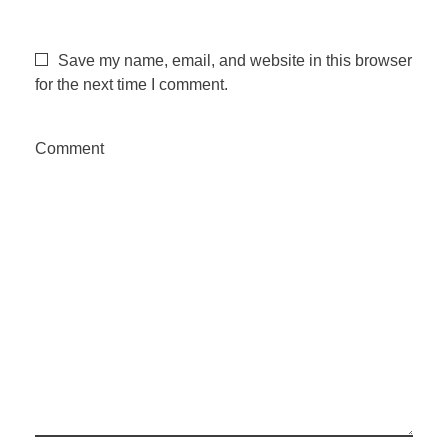
m
Save my name, email, and website in this browser
for the next time I comment.
a
n
Comment
a
e
m
a
l