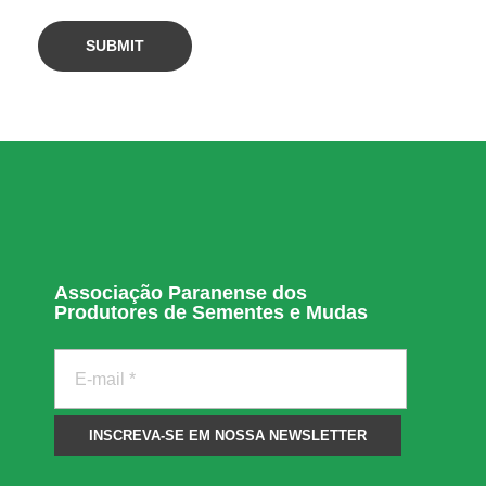
t
a
n
o
P
Associação Paranense dos
Produtores de Sementes e Mudas
a
r
a