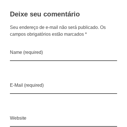
a
Deixe seu comentário
n
Seu endereço de e-mail não será publicado. Os
campos obrigatórios estão marcados *
e
Name (required)
s
t
E-Mail (required)
a
s
Website
e