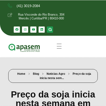
(41) 3019-2084
Rua Visconde do Rio Branco, 304
Mercês | Curitiba/PR | 80410-000
Home
Blog
Noticias Agro
Preço da soja
inicia nesta sem...
Preço da soja inicia
nesta semana em