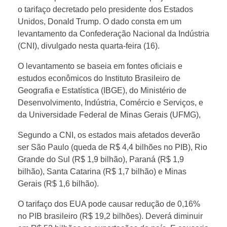
a
o tarifaço decretado pelo presidente dos Estados
Unidos, Donald Trump. O dado consta em um
r
levantamento da Confederação Nacional da Indústria
(CNI), divulgado nesta quarta-feira (16).
a
O levantamento se baseia em fontes oficiais e
n
estudos econômicos do Instituto Brasileiro de
Geografia e Estatística (IBGE), do Ministério de
Desenvolvimento, Indústria, Comércio e Serviços, e
á
da Universidade Federal de Minas Gerais (UFMG),
p
Segundo a CNI, os estados mais afetados deverão
ser São Paulo (queda de R$ 4,4 bilhões no PIB), Rio
Grande do Sul (R$ 1,9 bilhão), Paraná (R$ 1,9
o
bilhão), Santa Catarina (R$ 1,7 bilhão) e Minas
Gerais (R$ 1,6 bilhão).
d
O tarifaço dos EUA pode causar redução de 0,16%
no PIB brasileiro (R$ 19,2 bilhões). Deverá diminuir
e