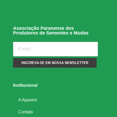
C
N
Associação Paranense dos
Produtores de Sementes e Mudas
I
Institucional
A Apasem
Contato