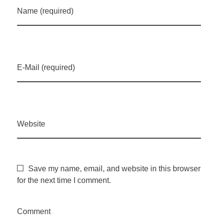
r
Name (required)
i
f
E-Mail (required)
a
ç
Website
o
d
Save my name, email, and website in this browser
for the next time I comment.
e
Comment