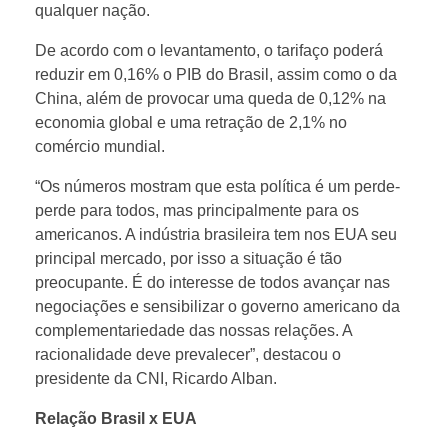
qualquer nação.
t
De acordo com o levantamento, o tarifaço poderá
reduzir em 0,16% o PIB do Brasil, assim como o da
a
China, além de provocar uma queda de 0,12% na
economia global e uma retração de 2,1% no
d
comércio mundial.
“Os números mostram que esta política é um perde-
o
perde para todos, mas principalmente para os
americanos. A indústria brasileira tem nos EUA seu
m
principal mercado, por isso a situação é tão
preocupante. É do interesse de todos avançar nas
a
negociações e sensibilizar o governo americano da
complementariedade das nossas relações. A
racionalidade deve prevalecer”, destacou o
i
presidente da CNI, Ricardo Alban.
s
Relação Brasil x EUA