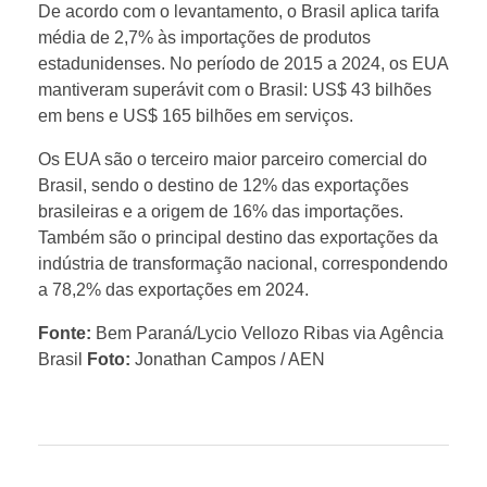
De acordo com o levantamento, o Brasil aplica tarifa
p
média de 2,7% às importações de produtos
estadunidenses. No período de 2015 a 2024, os EUA
r
mantiveram superávit com o Brasil: US$ 43 bilhões
em bens e US$ 165 bilhões em serviços.
e
Os EUA são o terceiro maior parceiro comercial do
Brasil, sendo o destino de 12% das exportações
j
brasileiras e a origem de 16% das importações.
Também são o principal destino das exportações da
u
indústria de transformação nacional, correspondendo
a 78,2% das exportações em 2024.
d
Fonte:
Bem Paraná/Lycio Vellozo Ribas via Agência
Brasil
Foto:
Jonathan Campos / AEN
i
c