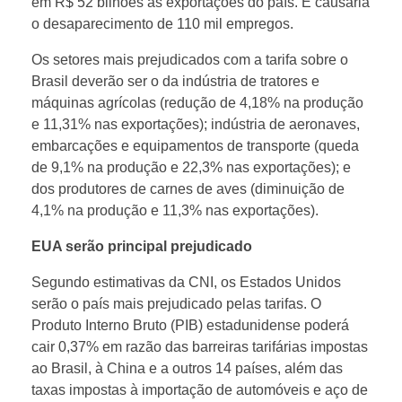
em R$ 52 bilhões as exportações do país. E causaria
o desaparecimento de 110 mil empregos.
s
Os setores mais prejudicados com a tarifa sobre o
Brasil deverão ser o da indústria de tratores e
e
máquinas agrícolas (redução de 4,18% na produção
e 11,31% nas exportações); indústria de aeronaves,
r
embarcações e equipamentos de transporte (queda
de 9,1% na produção e 22,3% nas exportações); e
o
dos produtores de carnes de aves (diminuição de
4,1% na produção e 11,3% nas exportações).
3
EUA serão principal prejudicado
º
Segundo estimativas da CNI, os Estados Unidos
serão o país mais prejudicado pelas tarifas. O
Produto Interno Bruto (PIB) estadunidense poderá
e
cair 0,37% em razão das barreiras tarifárias impostas
ao Brasil, à China e a outros 14 países, além das
s
taxas impostas à importação de automóveis e aço de