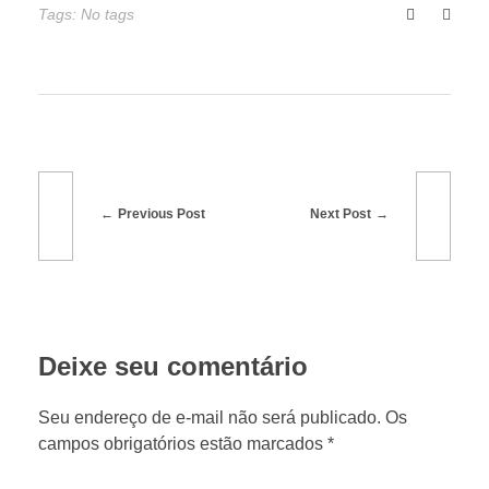
a
Tags: No tags
d
o
c
Previous Post
Next Post
o
m
Deixe seu comentário
t
Seu endereço de e-mail não será publicado. Os
a
campos obrigatórios estão marcados *