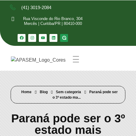
(41) 3019-2084
Rua Visconde do Rio Branco, 304
Mercês | Curitiba/PR | 80410-000
Home
Blog
Sem categoria
Paraná pode ser
o 3º estado ma...
Paraná pode ser o 3º
estado mais