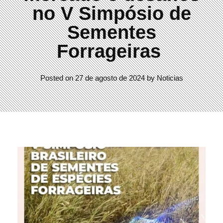
no V Simpósio de
Sementes
Forrageiras
Posted on
27 de agosto de 2024
by
Noticias