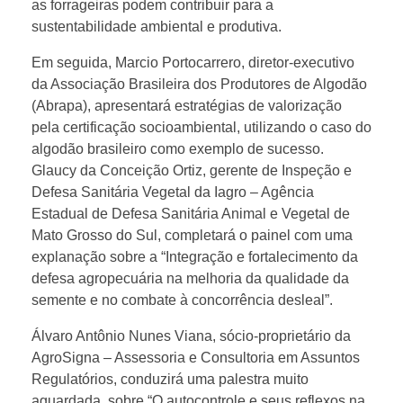
as forrageiras podem contribuir para a
e
sustentabilidade ambiental e produtiva.
m
Em seguida, Marcio Portocarrero, diretor-executivo
da Associação Brasileira dos Produtores de Algodão
e
(Abrapa), apresentará estratégias de valorização
pela certificação socioambiental, utilizando o caso do
algodão brasileiro como exemplo de sucesso.
r
Glaucy da Conceição Ortiz, gerente de Inspeção e
Defesa Sanitária Vegetal da Iagro – Agência
c
Estadual de Defesa Sanitária Animal e Vegetal de
Mato Grosso do Sul, completará o painel com uma
a
explanação sobre a “Integração e fortalecimento da
defesa agropecuária na melhoria da qualidade da
semente e no combate à concorrência desleal”.
d
Álvaro Antônio Nunes Viana, sócio-proprietário da
o
AgroSigna – Assessoria e Consultoria em Assuntos
Regulatórios, conduzirá uma palestra muito
aguardada, sobre “O autocontrole e seus reflexos na