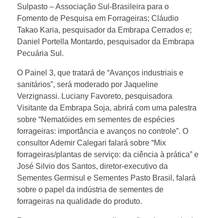
Sulpasto – Associação Sul-Brasileira para o
s
Fomento de Pesquisa em Forrageiras; Cláudio
Takao Karia, pesquisador da Embrapa Cerrados e;
Daniel Portella Montardo, pesquisador da Embrapa
i
Pecuária Sul.
o
O Painel 3, que tratará de “Avanços industriais e
sanitários”, será moderado por Jaqueline
Verzignassi. Luciany Favoreto, pesquisadora
d
Visitante da Embrapa Soja, abrirá com uma palestra
sobre “Nematóides em sementes de espécies
e
forrageiras: importância e avanços no controle”. O
consultor Ademir Calegari falará sobre “Mix
S
forrageiras/plantas de serviço: da ciência à prática” e
José Silvio dos Santos, diretor-executivo da
Sementes Germisul e Sementes Pasto Brasil, falará
e
sobre o papel da indústria de sementes de
forrageiras na qualidade do produto.
m