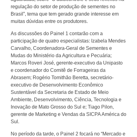
e
regulação do setor de produção de sementes no
Brasil”, tema que tem gerado grande interesse em
d
muitas dúvidas entre os produtores.
e
As discussões do Painel 1 contarão com a
participação de quatro especialistas: Izabela Mendes
Carvalho, Coordenadora-Geral de Sementes e
s
Mudas do Ministério da Agricultura e Pecuária;
Marcos Roveri José, gerente-executivo da Unipasto
a
e coordenador do Comitê de Forrageiras da
Abrasem; Rogério Tomithão Beretta, secretário-
f
executivo de Desenvolvimento Econômico
Sustentável da Secretaria de Estado de Meio
Ambiente, Desenvolvimento, Ciência, Tecnologia e
i
Inovação de Mato Grosso do Sul e; Tiago Pilon,
gerente de Marketing e Vendas da SICPA América do
o
Sul.
No período da tarde, o Painel 2 focará no “Mercado e