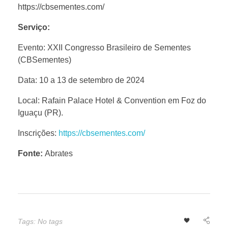
https://cbsementes.com/
r
Serviço:
a
Evento: XXII Congresso Brasileiro de Sementes
(CBSementes)
g
Data: 10 a 13 de setembro de 2024
e
Local: Rafain Palace Hotel & Convention em Foz do
Iguaçu (PR).
i
Inscrições:
https://cbsementes.com/
r
Fonte:
Abrates
a
s
Tags: No tags