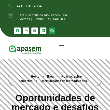
(41) 3019-2084
Rua Visconde do Rio Branco, 304
Mercês | Curitiba/PR | 80410-000
Home
Blog
Noticias sobre
sementes
Oportunidades de mercado e des...
Oportunidades de
mercado e desafios