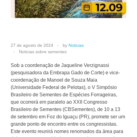
O
27 de agosto de 2024
by
Noticias
Noticias sobre sementes
p
Sob a coordenação de Jaqueline Verzignassi
(pesquisadora da Embrapa Gado de Corte) e vice-
o
coordenação de Manoel de Souza Maia
(Universidade Federal de Pelotas), o V Simpósio
r
Brasileiro de Sementes de Espécies Forrageiras,
que ocorrerá em paralelo ao XXII Congresso
t
Brasileiro de Sementes (CBSementes), de 10 a 13
de setembro em Foz do Iguaçu (PR), promete ser um
grande ponto de encontro entre os congressistas.
u
Este evento reunirá nomes renomados da área para