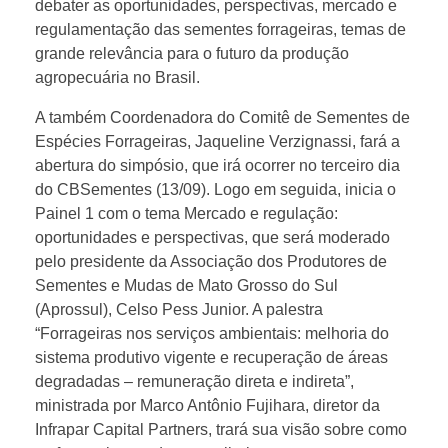
debater as oportunidades, perspectivas, mercado e
n
regulamentação das sementes forrageiras, temas de
grande relevância para o futuro da produção
i
agropecuária no Brasil.
A também Coordenadora do Comitê de Sementes de
d
Espécies Forrageiras, Jaqueline Verzignassi, fará a
abertura do simpósio, que irá ocorrer no terceiro dia
a
do CBSementes (13/09). Logo em seguida, inicia o
Painel 1 com o tema Mercado e regulação:
d
oportunidades e perspectivas, que será moderado
pelo presidente da Associação dos Produtores de
Sementes e Mudas de Mato Grosso do Sul
e
(Aprossul), Celso Pess Junior. A palestra
“Forrageiras nos serviços ambientais: melhoria do
s
sistema produtivo vigente e recuperação de áreas
degradadas – remuneração direta e indireta”,
d
ministrada por Marco Antônio Fujihara, diretor da
Infrapar Capital Partners, trará sua visão sobre como