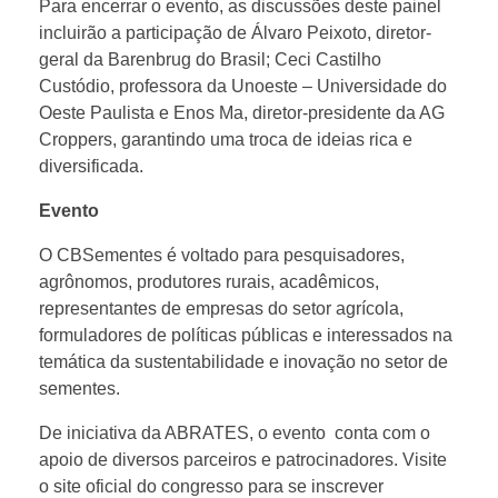
Para encerrar o evento, as discussões deste painel
e
incluirão a participação de Álvaro Peixoto, diretor-
geral da Barenbrug do Brasil; Ceci Castilho
Custódio, professora da Unoeste – Universidade do
n
Oeste Paulista e Enos Ma, diretor-presidente da AG
Croppers, garantindo uma troca de ideias rica e
t
diversificada.
Evento
e
O CBSementes é voltado para pesquisadores,
s
agrônomos, produtores rurais, acadêmicos,
representantes de empresas do setor agrícola,
formuladores de políticas públicas e interessados na
F
temática da sustentabilidade e inovação no setor de
sementes.
o
De iniciativa da ABRATES, o evento conta com o
apoio de diversos parceiros e patrocinadores. Visite
r
o site oficial do congresso para se inscrever