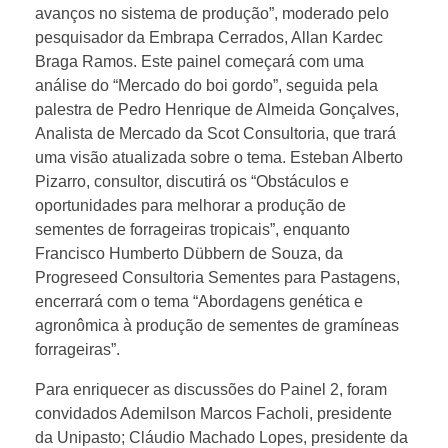
s
avanços no sistema de produção”, moderado pelo
pesquisador da Embrapa Cerrados, Allan Kardec
n
Braga Ramos. Este painel começará com uma
análise do “Mercado do boi gordo”, seguida pela
o
palestra de Pedro Henrique de Almeida Gonçalves,
Analista de Mercado da Scot Consultoria, que trará
V
uma visão atualizada sobre o tema. Esteban Alberto
Pizarro, consultor, discutirá os “Obstáculos e
oportunidades para melhorar a produção de
S
sementes de forrageiras tropicais”, enquanto
Francisco Humberto Dübbern de Souza, da
i
Progreseed Consultoria Sementes para Pastagens,
encerrará com o tema “Abordagens genética e
m
agronômica à produção de sementes de gramíneas
forrageiras”.
p
Para enriquecer as discussões do Painel 2, foram
convidados Ademilson Marcos Facholi, presidente
ó
da Unipasto; Cláudio Machado Lopes, presidente da