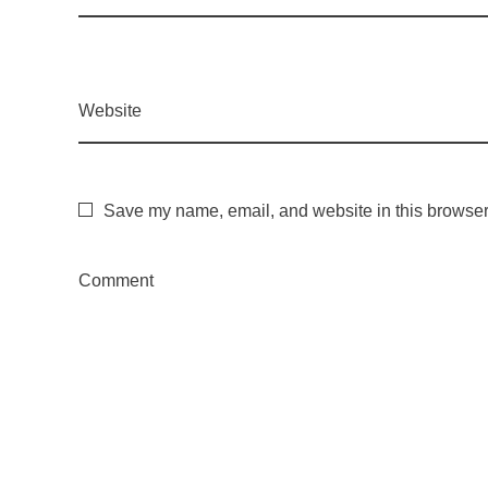
o
d
Website
ã
Save my name, email, and website in this browser 
o
,
Comment
e
o
B