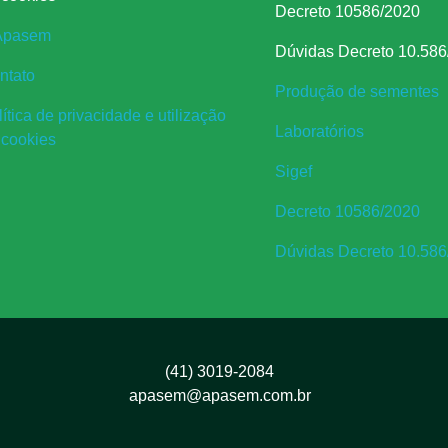
Decreto 10586/2020
Apasem
Dúvidas Decreto 10.586
ntato
Produção de sementes
ítica de privacidade e utilização
Laboratórios
 cookies
Sigef
Decreto 10586/2020
Dúvidas Decreto 10.586
(41) 3019-2084
apasem@apasem.com.br