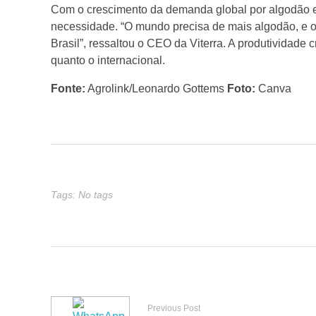
o
Com o crescimento da demanda global por algodão e
necessidade. “O mundo precisa de mais algodão, e o 
p
Brasil”, ressaltou o CEO da Viterra. A produtividade
quanto o internacional.
r
Fonte:
Agrolink/Leonardo Gottems
Foto:
Canva
e
c
i
Tags: No tags
s
a
d
Previous Post