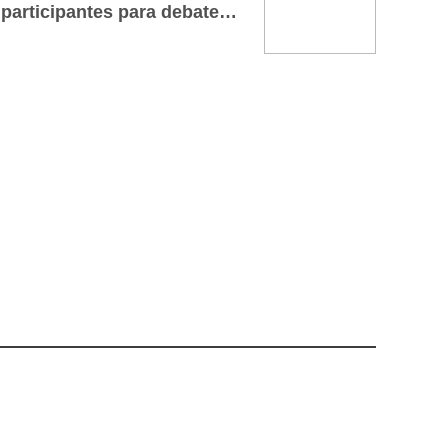
CBSementes atrai 1.300 participantes para debater a sustentabilidade na cadeia produtiva das sementes