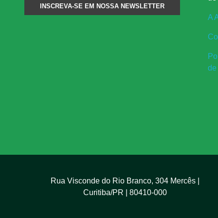
o
A 
l
Co
Pol
u
de
ç
ã
o
”
Rua Visconde do Rio Branco, 304 Mercês |
Curitiba/PR | 80410-000