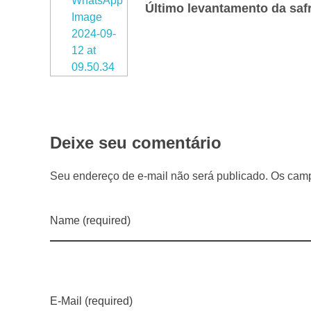
e
m
a
Deixe seu comentário
i
Seu endereço de e-mail não será publicado. Os camp
s
a
Name (required)
l
g
E-Mail (required)