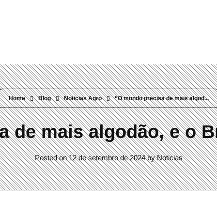
Rua Visconde do Rio Branco, 304 Mercês | Curitiba/PR | 80410-0
Home
Blog
Noticias Agro
“O mundo precisa de mais algod...
 de mais algodão, e o Br
Posted on
12 de setembro de 2024
by
Noticias