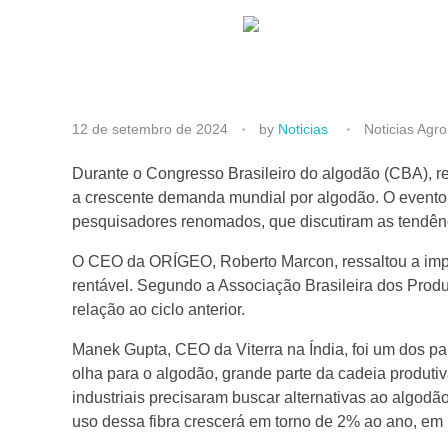
“
12 de setembro de 2024
by
Noticias
Noticias Agro
O
Durante o Congresso Brasileiro do algodão (CBA), re
a crescente demanda mundial por algodão. O evento, 
pesquisadores renomados, que discutiram as tendên
m
O CEO da ORÍGEO, Roberto Marcon, ressaltou a import
u
rentável. Segundo a Associação Brasileira dos Produ
relação ao ciclo anterior.
n
Manek Gupta, CEO da Viterra na Índia, foi um dos pa
olha para o algodão, grande parte da cadeia produtiv
d
industriais precisaram buscar alternativas ao algodã
uso dessa fibra crescerá em torno de 2% ao ano, e