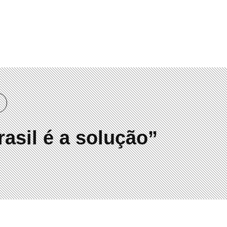
00
asil é a solução”