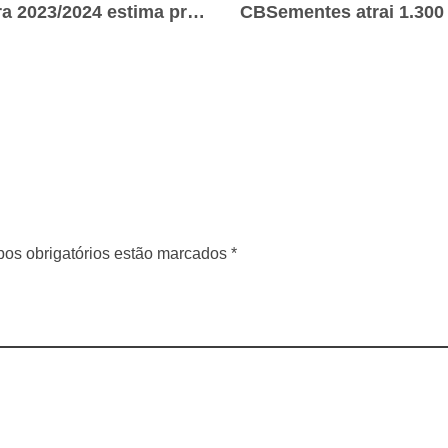
Último levantamento da safra 2023/2024 estima produção de grãos em 298,41 milhões de toneladas
os obrigatórios estão marcados *