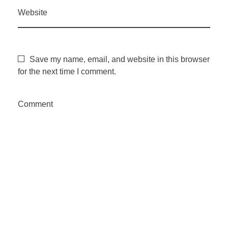
o
Website
n
Save my name, email, and website in this browser
o
for the next time I comment.
a
Comment
l
g
o
d