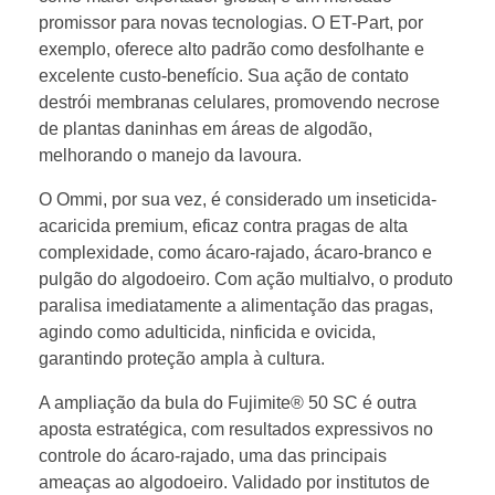
c
promissor para novas tecnologias. O ET-Part, por
exemplo, oferece alto padrão como desfolhante e
n
excelente custo-benefício. Sua ação de contato
destrói membranas celulares, promovendo necrose
o
de plantas daninhas em áreas de algodão,
melhorando o manejo da lavoura.
l
O Ommi, por sua vez, é considerado um inseticida-
acaricida premium, eficaz contra pragas de alta
o
complexidade, como ácaro-rajado, ácaro-branco e
pulgão do algodoeiro. Com ação multialvo, o produto
g
paralisa imediatamente a alimentação das pragas,
agindo como adulticida, ninficida e ovicida,
i
garantindo proteção ampla à cultura.
A ampliação da bula do Fujimite® 50 SC é outra
a
aposta estratégica, com resultados expressivos no
controle do ácaro-rajado, uma das principais
s
ameaças ao algodoeiro. Validado por institutos de