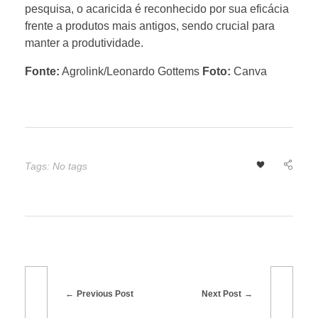
pesquisa, o acaricida é reconhecido por sua eficácia
frente a produtos mais antigos, sendo crucial para
i
manter a produtividade.
m
Fonte:
Agrolink/Leonardo Gottems
Foto:
Canva
p
u
Tags: No tags
l
s
i
Previous Post
Next Post
o