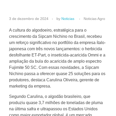
N
3 de dezembro de 2024
by
Noticias
Noticias Agro
o
A cultura do algodoeiro, estratégica para o
crescimento da Sipcam Nichino no Brasil, recebeu
um reforço significativo no portfólio da empresa ítalo-
v
japonesa com três novos lançamentos: o herbicida
desfolhante ET-Part, o inseticida-acaricida Ommi e a
a
ampliação da bula do acaricida de amplo espectro
Fujimite 50 SC. Com essas novidades, a Sipcam
s
Nichino passa a oferecer quase 25 soluções para os
produtores, destaca Carulina Oliveira, gerente de
t
marketing da empresa.
Segundo Carulina, o algodão brasileiro, que
e
produziu quase 3,7 milhões de toneladas de pluma
na última safra e ultrapassou os Estados Unidos
como maior exportador global, é um mercado