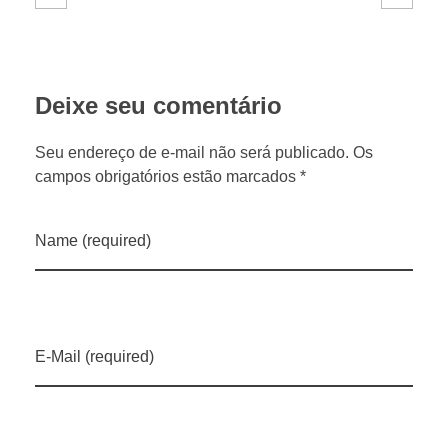
n
a
Deixe seu comentário
m
Seu endereço de e-mail não será publicado. Os
campos obrigatórios estão marcados *
m
Name (required)
a
n
E-Mail (required)
e
j