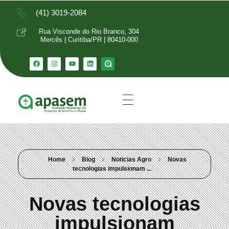
(41) 3019-2084
Rua Visconde do Rio Branco, 304
Mercês | Curitiba/PR | 80410-000
Home
Blog
Noticias Agro
Novas
tecnologias impulsionam ...
Novas tecnologias
impulsionam