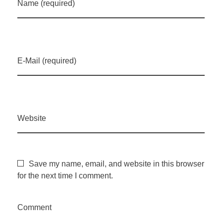
Name (required)
r
i
E-Mail (required)
e
‘
Website
E
n
Save my name, email, and website in this browser
for the next time I comment.
t
Comment
r