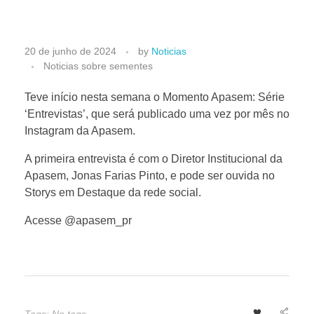
M
20 de junho de 2024
by
Noticias
Noticias sobre sementes
o
Teve início nesta semana o Momento Apasem: Série
‘Entrevistas’, que será publicado uma vez por mês no
m
Instagram da Apasem.
e
A primeira entrevista é com o Diretor Institucional da
Apasem, Jonas Farias Pinto, e pode ser ouvida no
Storys em Destaque da rede social.
n
Acesse @apasem_pr
t
o