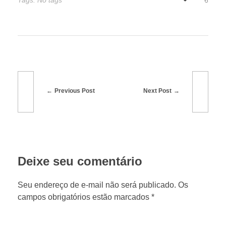
A
Tags: No tags
p
a
s
Previous Post
Next Post
e
m
Deixe seu comentário
:
Seu endereço de e-mail não será publicado. Os
S
campos obrigatórios estão marcados *
é