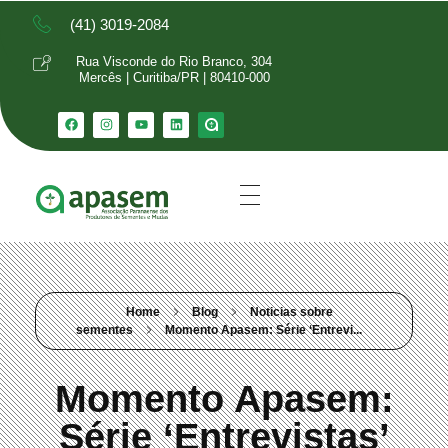
(41) 3019-2084
Rua Visconde do Rio Branco, 304
Mercês | Curitiba/PR | 80410-000
Home
Blog
Noticias sobre
sementes
Momento Apasem: Série ‘Entrevi...
Momento Apasem:
Série ‘Entrevistas’