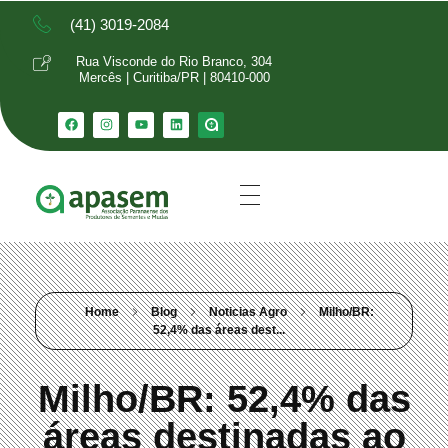
(41) 3019-2084
Rua Visconde do Rio Branco, 304
Mercês | Curitiba/PR | 80410-000
Home
Blog
Noticias Agro
Milho/BR:
52,4% das áreas dest...
Milho/BR: 52,4% das
áreas destinadas ao