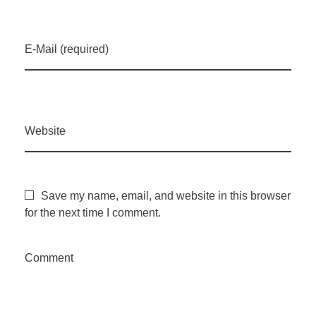
e
s
E-Mail (required)
t
i
Website
n
a
Save my name, email, and website in this browser
for the next time I comment.
d
Comment
a