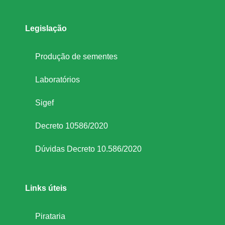
s
Legislação
e
Produção de sementes
m
Laboratórios
e
Sigef
a
Decreto 10586/2020
Dúvidas Decreto 10.586/2020
d
a
Links úteis
s
Pirataria