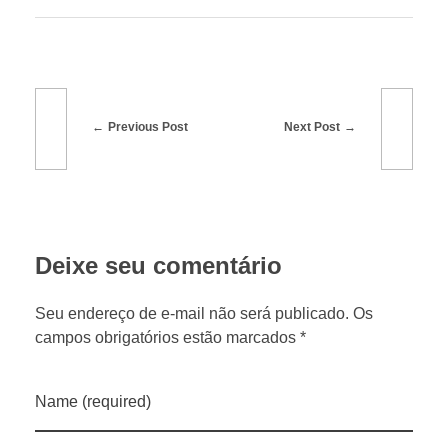
a
s
á
Previous Post
Next Post
r
e
Deixe seu comentário
a
Seu endereço de e-mail não será publicado. Os
s
campos obrigatórios estão marcados *
d
Name (required)