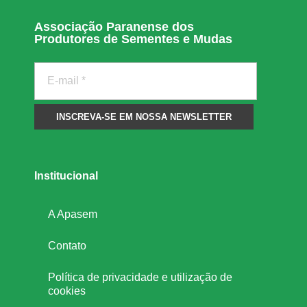
o
Associação Paranense dos
Produtores de Sementes e Mudas
j
á
f
o
Institucional
r
A Apasem
Contato
a
Política de privacidade e utilização de
m
cookies