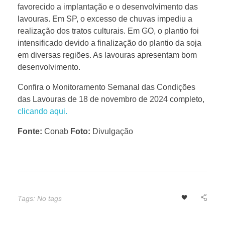
R
favorecido a implantação e o desenvolvimento das
lavouras. Em SP, o excesso de chuvas impediu a
realização dos tratos culturais. Em GO, o plantio foi
:
intensificado devido a finalização do plantio da soja
em diversas regiões. As lavouras apresentam bom
5
desenvolvimento.
Confira o Monitoramento Semanal das Condições
2
das Lavouras de 18 de novembro de 2024 completo,
clicando aqui.
,
Fonte:
Conab
Foto:
Divulgação
4
%
Tags: No tags
d