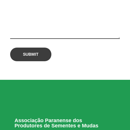
3
1
1
,
0
m
i
Associação Paranense dos
l
Produtores de Sementes e Mudas