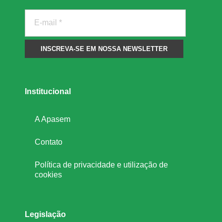
h
õ
e
Institucional
s
A Apasem
d
Contato
e
Política de privacidade e utilização de
t
cookies
o
Legislação