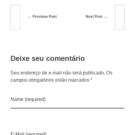
a
f
Previous Post
Next Post
r
a
Deixe seu comentário
2
Seu endereço de e-mail não será publicado. Os
campos obrigatórios estão marcados *
0
2
Name (required)
5
a
E-Mail (required)