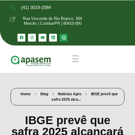
(41) 3019-2084
Rua Visconde do Rio Branco, 304
Mercês | Curitiba/PR | 80410-000
Home
Blog
Noticias Agro
IBGE prevê que
safra 2025 alca...
IBGE prevê que
safra 2025 alcançará