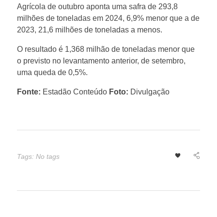
r
Agrícola de outubro aponta uma safra de 293,8
milhões de toneladas em 2024, 6,9% menor que a de
e
2023, 21,6 milhões de toneladas a menos.
O resultado é 1,368 milhão de toneladas menor que
v
o previsto no levantamento anterior, de setembro,
uma queda de 0,5%.
ê
Fonte:
Estadão Conteúdo
Foto:
Divulgação
q
u
Tags: No tags
e
s