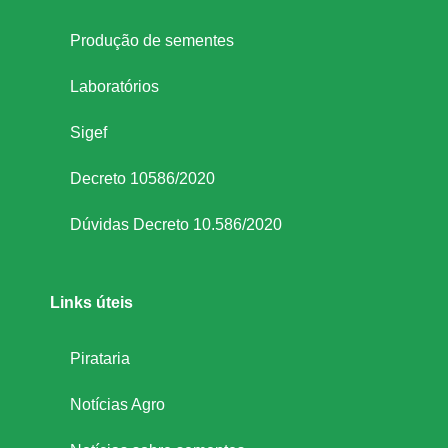
n
Produção de sementes
e
Laboratórios
l
Sigef
a
Decreto 10586/2020
Dúvidas Decreto 10.586/2020
d
a
Links úteis
s
Pirataria
,
Notícias Agro