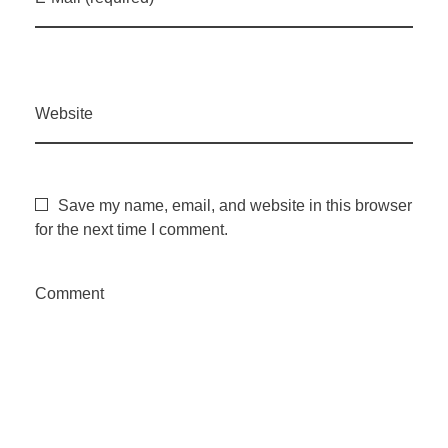
l
c
Website
a
n
Save my name, email, and website in this browser
for the next time I comment.
ç
Comment
a
r
á