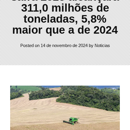
311,0 milhões de
toneladas, 5,8%
maior que a de 2024
Posted on
14 de novembro de 2024
by
Noticias