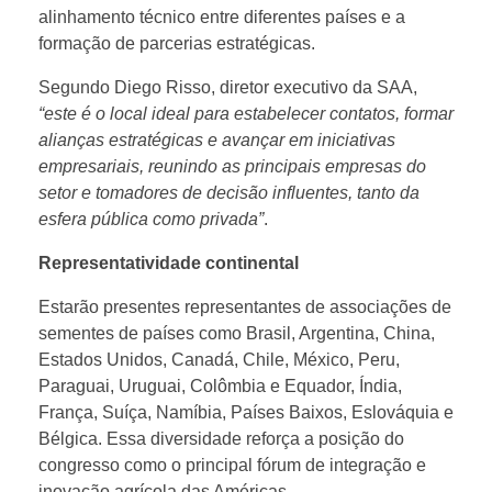
m
alinhamento técnico entre diferentes países e a
formação de parcerias estratégicas.
a
Segundo Diego Risso, diretor executivo da SAA,
“este é o local ideal para estabelecer contatos, formar
i
alianças estratégicas e avançar em iniciativas
empresariais, reunindo as principais empresas do
o
setor e tomadores de decisão influentes, tanto da
esfera pública como privada”
.
r
Representatividade continental
e
Estarão presentes representantes de associações de
sementes de países como Brasil, Argentina, China,
Estados Unidos, Canadá, Chile, México, Peru,
v
Paraguai, Uruguai, Colômbia e Equador, Índia,
França, Suíça, Namíbia, Países Baixos, Eslováquia e
e
Bélgica. Essa diversidade reforça a posição do
congresso como o principal fórum de integração e
inovação agrícola das Américas.