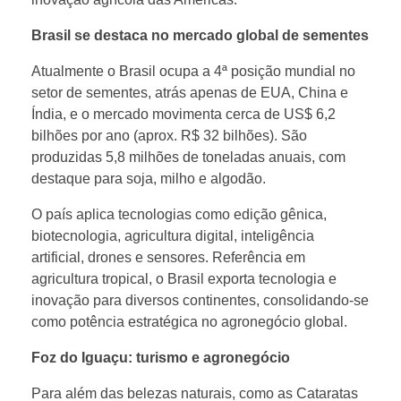
n
Brasil se destaca no mercado global de sementes
t
Atualmente o Brasil ocupa a 4ª posição mundial no
o
setor de sementes, atrás apenas de EUA, China e
Índia, e o mercado movimenta cerca de US$ 6,2
bilhões por ano (aprox. R$ 32 bilhões). São
d
produzidas 5,8 milhões de toneladas anuais, com
destaque para soja, milho e algodão.
e
O país aplica tecnologias como edição gênica,
biotecnologia, agricultura digital, inteligência
s
artificial, drones e sensores. Referência em
agricultura tropical, o Brasil exporta tecnologia e
e
inovação para diversos continentes, consolidando-se
como potência estratégica no agronegócio global.
m
Foz do Iguaçu: turismo e agronegócio
e
Para além das belezas naturais, como as Cataratas