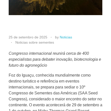
F
25 de setembro de 2025
by
Noticias
Noticias sobre sementes
o
Congresso internacional reunirá cerca de 400
especialistas para debater inovação, biotecnologia e
z
futuro do agronegócio
d
Foz do Iguaçu, conhecida mundialmente como
destino turístico e referência em eventos
internacionais, se prepara para sediar o 10º
o
Congresso de Sementes das Américas (SAA Seed
Congress), considerado o maior encontro do setor no
I
continente. O evento acontecerá de 29 de setembro a
1 de outubro, no Mabu Thermas Grand Resort,