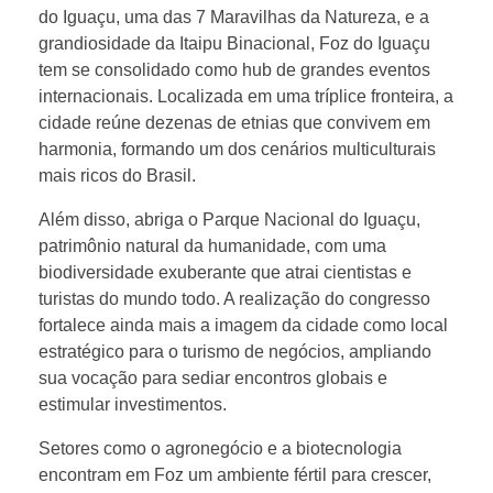
do Iguaçu, uma das 7 Maravilhas da Natureza, e a
n
grandiosidade da Itaipu Binacional, Foz do Iguaçu
tem se consolidado como hub de grandes eventos
internacionais. Localizada em uma tríplice fronteira, a
t
cidade reúne dezenas de etnias que convivem em
harmonia, formando um dos cenários multiculturais
e
mais ricos do Brasil.
Além disso, abriga o Parque Nacional do Iguaçu,
s
patrimônio natural da humanidade, com uma
biodiversidade exuberante que atrai cientistas e
d
turistas do mundo todo. A realização do congresso
fortalece ainda mais a imagem da cidade como local
a
estratégico para o turismo de negócios, ampliando
sua vocação para sediar encontros globais e
estimular investimentos.
s
Setores como o agronegócio e a biotecnologia
A
encontram em Foz um ambiente fértil para crescer,