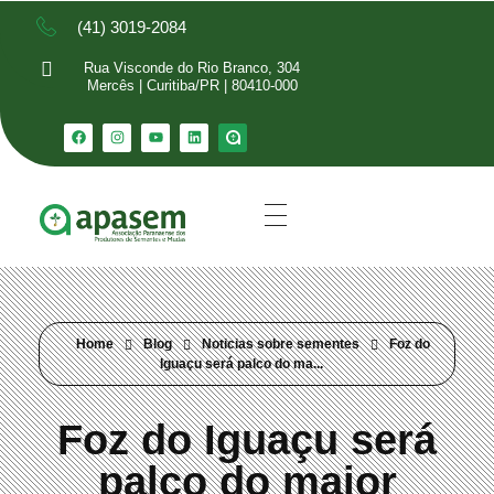
(41) 3019-2084
Rua Visconde do Rio Branco, 304
Mercês | Curitiba/PR | 80410-000
Home
Blog
Noticias sobre sementes
Foz do
Iguaçu será palco do ma...
Foz do Iguaçu será
palco do maior