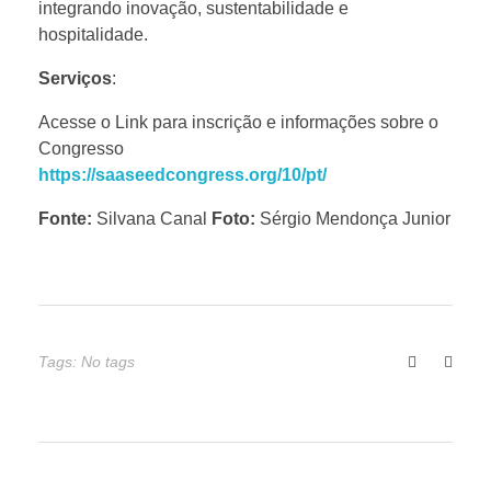
integrando inovação, sustentabilidade e
m
hospitalidade.
Serviços
:
é
Acesse o Link para inscrição e informações sobre o
Congresso
r
https://saaseedcongress.org/10/pt/
i
Fonte:
Silvana Canal
Foto:
Sérgio Mendonça Junior
c
a
Tags: No tags
s