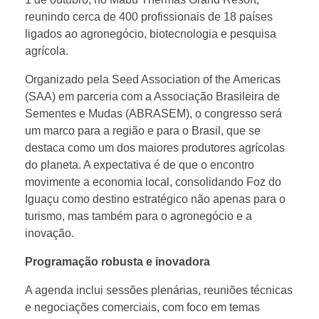
g
reunindo cerca de 400 profissionais de 18 países
ligados ao agronegócio, biotecnologia e pesquisa
u
agrícola.
Organizado pela Seed Association of the Americas
a
(SAA) em parceria com a Associação Brasileira de
Sementes e Mudas (ABRASEM), o congresso será
ç
um marco para a região e para o Brasil, que se
destaca como um dos maiores produtores agrícolas
do planeta. A expectativa é de que o encontro
u
movimente a economia local, consolidando Foz do
Iguaçu como destino estratégico não apenas para o
s
turismo, mas também para o agronegócio e a
inovação.
e
Programação robusta e inovadora
r
A agenda inclui sessões plenárias, reuniões técnicas
e negociações comerciais, com foco em temas