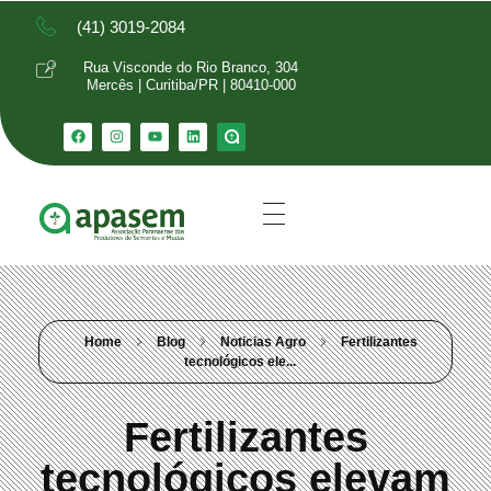
(41) 3019-2084
Rua Visconde do Rio Branco, 304
Mercês | Curitiba/PR | 80410-000
Home
Blog
Noticias Agro
Fertilizantes
tecnológicos ele...
Fertilizantes
tecnológicos elevam