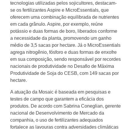
tecnologias utilizadas pelos sojicultores, destacam-
z
se os fertilizantes Aspire e MicroEssentials, que
oferecem uma combinação equilibrada de nutrientes
em cada grânulo. Aspire, por exemplo, reúne
a
potássio e duas formas de boro, liberados conforme
a necessidade da planta, promovendo um ganho
n
médio de 3,5 sacas por hectare. Já o MicroEssentials
agrega nitrogênio, fósforo e duas formas de enxofre
t
em sua composição, sendo responsável por recordes
nacionais de produtividade no Desafio de Máxima
Produtividade de Soja do CESB, com 149 sacas por
e
hectare.
s
A atuação da Mosaic é baseada em pesquisas e
testes de campo que garantem a eficácia dos
t
produtos. De acordo com Sabrina Coneglian, gerente
nacional de Desenvolvimento de Mercado da
companhia, o uso de fertilizantes adequados
e
fortalece as lavouras contra adversidades climáticas