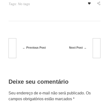
o
Tags: No tags
s
e
l
Previous Post
Next Post
e
v
Deixe seu comentário
a
Seu endereço de e-mail não será publicado. Os
m
campos obrigatórios estão marcados *