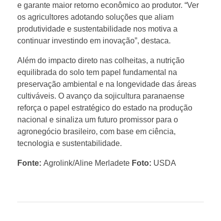
e garante maior retorno econômico ao produtor. “Ver
c
os agricultores adotando soluções que aliam
produtividade e sustentabilidade nos motiva a
n
continuar investindo em inovação”, destaca.
Além do impacto direto nas colheitas, a nutrição
o
equilibrada do solo tem papel fundamental na
preservação ambiental e na longevidade das áreas
l
cultiváveis. O avanço da sojicultura paranaense
reforça o papel estratégico do estado na produção
nacional e sinaliza um futuro promissor para o
ó
agronegócio brasileiro, com base em ciência,
tecnologia e sustentabilidade.
g
Fonte:
Agrolink/Aline Merladete
Foto:
USDA
i
c