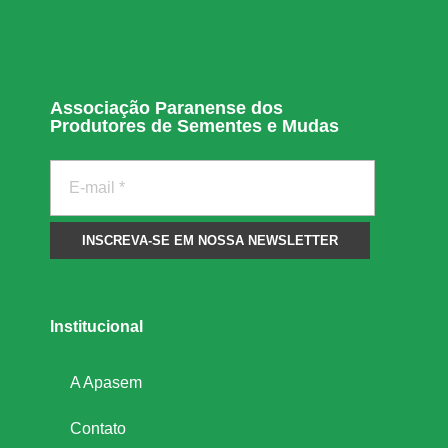
P
a
r
Associação Paranense dos
Produtores de Sementes e Mudas
a
n
á
Institucional
A Apasem
Contato