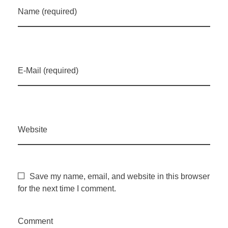
p
Name (required)
r
o
E-Mail (required)
d
u
Website
ç
ã
Save my name, email, and website in this browser
for the next time I comment.
o
Comment