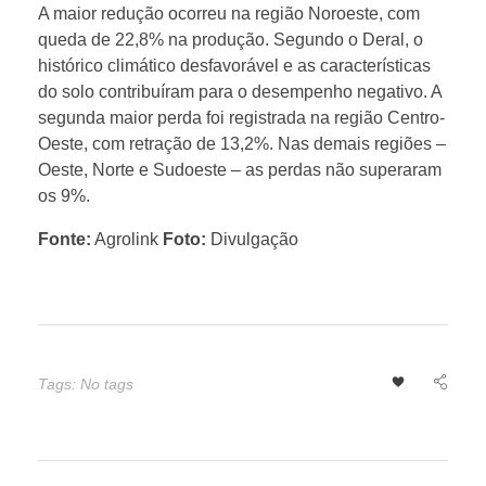
m
A maior redução ocorreu na região Noroeste, com
queda de 22,8% na produção. Segundo o Deral, o
c
histórico climático desfavorável e as características
do solo contribuíram para o desempenho negativo. A
o
segunda maior perda foi registrada na região Centro-
Oeste, com retração de 13,2%. Nas demais regiões –
Oeste, Norte e Sudoeste – as perdas não superaram
m
os 9%.
p
Fonte:
Agrolink
Foto:
Divulgação
r
o
Tags: No tags
m
e