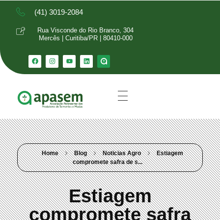
(41) 3019-2084
Rua Visconde do Rio Branco, 304
Mercês | Curitiba/PR | 80410-000
Home
Blog
Noticias Agro
Estiagem
compromete safra de s...
Estiagem
compromete safra