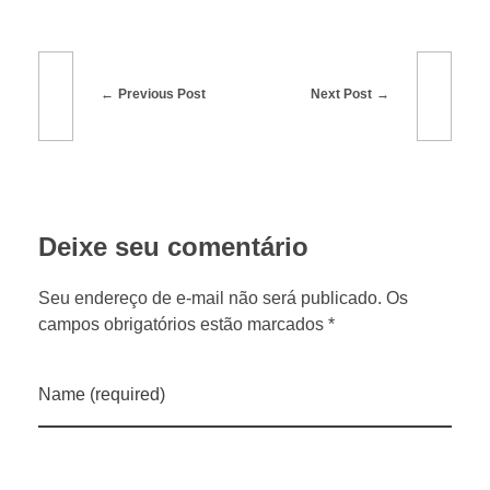
t
Previous Post
Next Post
e
s
a
Deixe seu comentário
f
Seu endereço de e-mail não será publicado. Os
campos obrigatórios estão marcados *
r
Name (required)
a
d