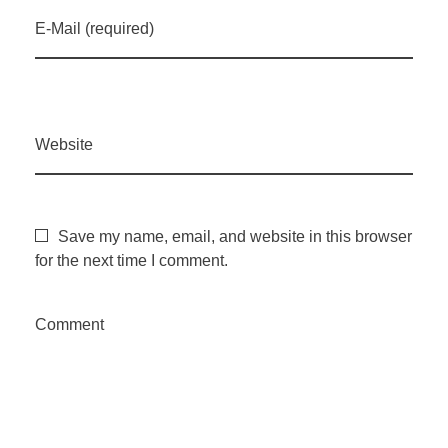
E-Mail (required)
e
s
o
Website
j
Save my name, email, and website in this browser
a
for the next time I comment.
n
Comment
o
P