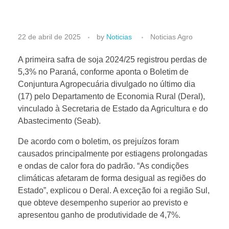
E
22 de abril de 2025
by
Noticias
Noticias Agro
s
A primeira safra de soja 2024/25 registrou perdas de
5,3% no Paraná, conforme aponta o Boletim de
Conjuntura Agropecuária divulgado no último dia
t
(17) pelo Departamento de Economia Rural (Deral),
vinculado à Secretaria de Estado da Agricultura e do
i
Abastecimento (Seab).
a
De acordo com o boletim, os prejuízos foram
causados principalmente por estiagens prolongadas
e ondas de calor fora do padrão. “As condições
g
climáticas afetaram de forma desigual as regiões do
Estado”, explicou o Deral. A exceção foi a região Sul,
e
que obteve desempenho superior ao previsto e
apresentou ganho de produtividade de 4,7%.