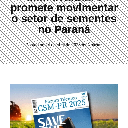
promete movimentar
o setor de sementes
no Paraná
Posted on
24 de abril de 2025
by
Noticias