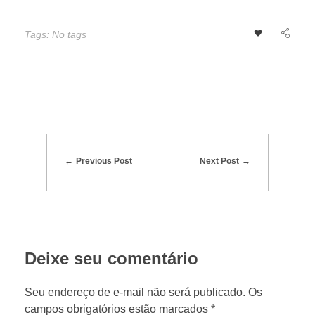
á
Tags: No tags
t
e
m
d
Previous Post
Next Post
a
t
Deixe seu comentário
a
Seu endereço de e-mail não será publicado. Os
campos obrigatórios estão marcados *