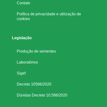
Contato
r
Política de privacidade e utilização de
cookies
o
s
Legislação
e
Produção de sementes
t
Laboratórios
o
Sigef
Decreto 10586/2020
r
Dúvidas Decreto 10.586/2020
d