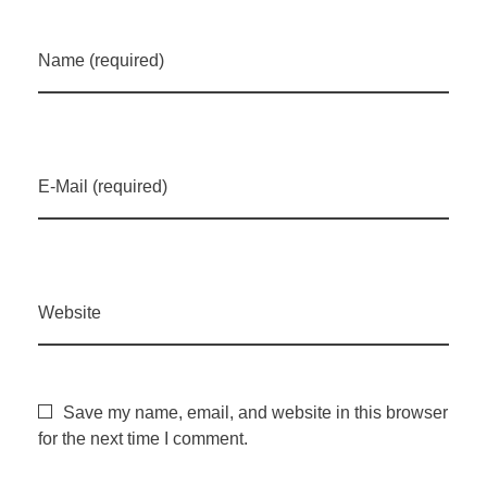
d
e
Name (required)
f
i
E-Mail (required)
n
i
Website
d
Save my name, email, and website in this browser
a
for the next time I comment.