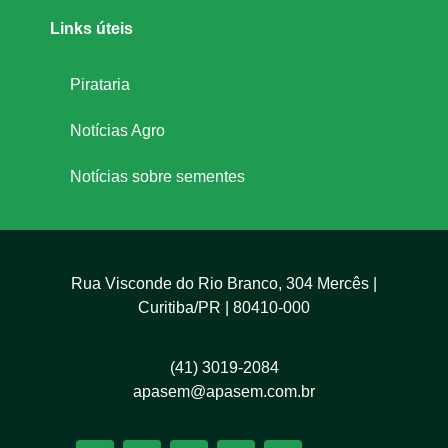
e
Links úteis
s
Pirataria
Notícias Agro
e
Notícias sobre sementes
m
e
Rua Visconde do Rio Branco, 304 Mercês |
n
Curitiba/PR | 80410-000
t
(41) 3019-2084
apasem@apasem.com.br
e