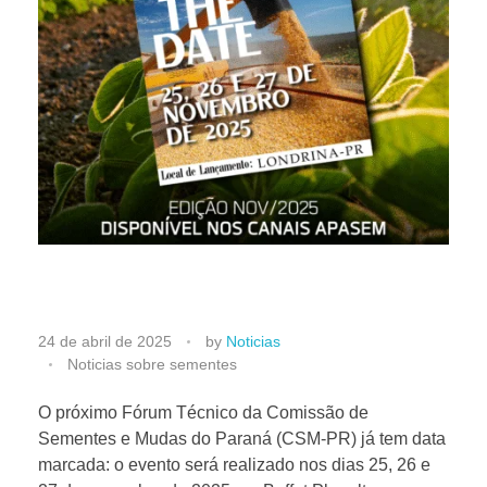
C
24 de abril de 2025
by
Noticias
Noticias sobre sementes
S
O próximo Fórum Técnico da Comissão de
Sementes e Mudas do Paraná (CSM-PR) já tem data
M
marcada: o evento será realizado nos dias 25, 26 e