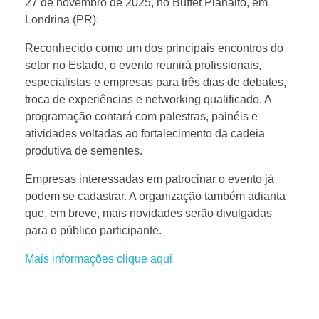
27 de novembro de 2025, no Buffet Planalto, em
-
Londrina (PR).
Reconhecido como um dos principais encontros do
P
setor no Estado, o evento reunirá profissionais,
especialistas e empresas para três dias de debates,
R
troca de experiências e networking qualificado. A
programação contará com palestras, painéis e
2
atividades voltadas ao fortalecimento da cadeia
produtiva de sementes.
0
Empresas interessadas em patrocinar o evento já
podem se cadastrar. A organização também adianta
2
que, em breve, mais novidades serão divulgadas
para o público participante.
5
Mais informações clique aqui
j