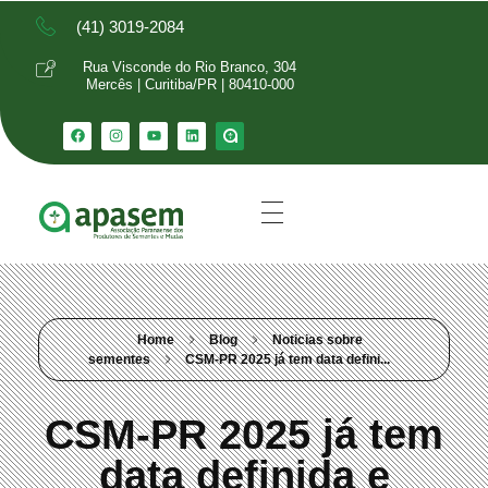
(41) 3019-2084
Rua Visconde do Rio Branco, 304
Mercês | Curitiba/PR | 80410-000
Home
Blog
Noticias sobre
sementes
CSM-PR 2025 já tem data defini...
CSM-PR 2025 já tem
data definida e