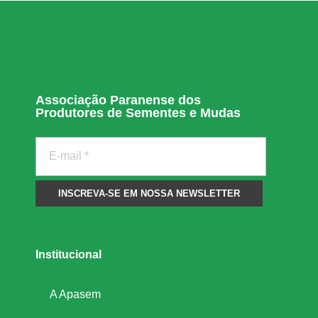
o
v
Associação Paranense dos
i
Produtores de Sementes e Mudas
m
e
n
Institucional
t
A Apasem
a