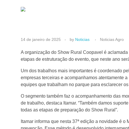
C
14 de janeiro de 2025
by
Noticias
Noticias Agro
o
A organização do Show Rural Coopavel é aclamada e 
etapas de estruturação do evento, que neste ano ser
o
Um dos trabalhos mais importantes é coordenado pel
empresas terceiras e acompanhamos atentamente a 
p
equipes que trabalham no parque para esclarecer os 
O segmento também faz o acompanhamento das montag
a
de trabalho, destaca Itamar. “Também damos suporte
todas as etapas de preparação do Show Rural”.
v
Itamar informa que nesta 37ª edição a novidade é o
prevenção. Esse método é desenvolvido internament