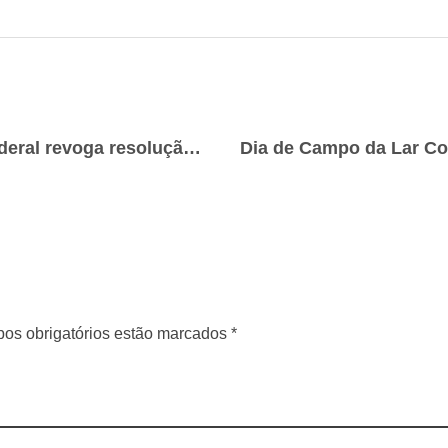
Após dois anos, governo federal revoga resolução que impedia financiamento em áreas embargadas
os obrigatórios estão marcados *