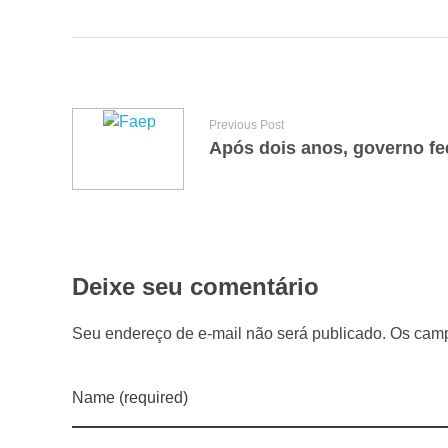
i
f
i
Previous Post
c
a
s
Deixe seu comentário
e
Seu endereço de e-mail não será publicado. Os camp
g
Name (required)
u