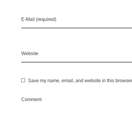
r
E-Mail (required)
a
n
Website
ç
a
Save my name, email, and website in this browser 
n
Comment
o
s