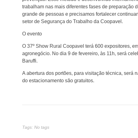
e
trabalham nas mais diferentes fases de preparação
grande de pessoas e precisamos fortalecer continua
l
setor de Segurança do Trabalho da Coopavel.
O evento
i
O 37º Show Rural Coopavel terá 600 expositores, em
n
agronegócio. No dia 9 de fevereiro, às 11h, será ce
Baruffi.
t
A abertura dos portões, para visitação técnica, será
do estacionamento são gratuitos.
e
n
s
Tags: No tags