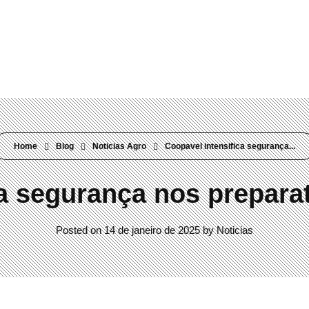
Rua Visconde do Rio Branco, 304 Mercês | Curitiba/PR | 80410-000
Home
Blog
Noticias Agro
Coopavel intensifica segurança...
ca segurança nos prepara
Posted on
14 de janeiro de 2025
by
Noticias