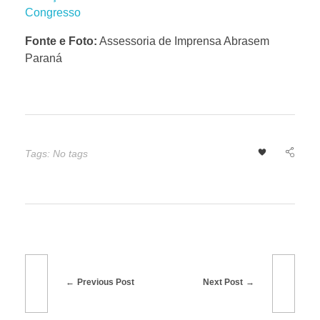
c
Congresso
Fonte e Foto:
Assessoria de Imprensa Abrasem
a
Paraná
e
n
Tags: No tags
t
r
e
c
Previous Post
Next Post