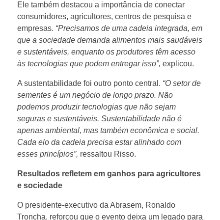
Ele também destacou a importância de conectar
consumidores, agricultores, centros de pesquisa e
a
empresas
. “Precisamos de uma cadeia integrada, em
que a sociedade demanda alimentos mais saudáveis
s
e sustentáveis, enquanto os produtores têm acesso
às tecnologias que podem entregar isso”,
explicou.
A
A sustentabilidade foi outro ponto central.
“O setor de
sementes é um negócio de longo prazo. Não
m
podemos produzir tecnologias que não sejam
seguras e sustentáveis. Sustentabilidade não é
é
apenas ambiental, mas também econômica e social.
Cada elo da cadeia precisa estar alinhado com
r
esses princípios”,
ressaltou Risso.
Resultados refletem em ganhos para agricultores
i
e sociedade
O presidente-executivo da Abrasem, Ronaldo
c
Troncha, reforçou que o evento deixa um legado para