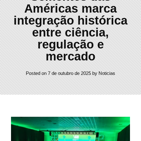
Américas marca
integração histórica
entre ciência,
regulação e
mercado
Posted on
7 de outubro de 2025
by
Noticias