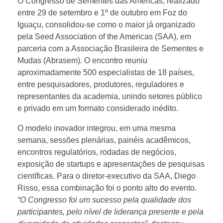
g
O Congresso de Sementes das Américas, realizado
entre 29 de setembro e 1º de outubro em Foz do
Iguaçu, consolidou-se como o maior já organizado
r
pela Seed Association of the Americas (SAA), em
parceria com a Associação Brasileira de Sementes e
e
Mudas (Abrasem). O encontro reuniu
aproximadamente 500 especialistas de 18 países,
s
entre pesquisadores, produtores, reguladores e
representantes da academia, unindo setores público
s
e privado em um formato considerado inédito.
O modelo inovador integrou, em uma mesma
o
semana, sessões plenárias, painéis acadêmicos,
encontros regulatórios, rodadas de negócios,
d
exposição de startups e apresentações de pesquisas
científicas. Para o diretor-executivo da SAA, Diego
Risso, essa combinação foi o ponto alto do evento.
e
“O Congresso foi um sucesso pela qualidade dos
participantes, pelo nível de liderança presente e pela