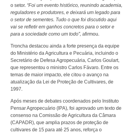
o setor.
“Foi um evento histórico, reunindo academia,
a
reguladores e produtores, e deixará um legado para
o setor de sementes. Tudo o que foi discutido aqui
s
vai se refletir em ganhos concretos para o setor e
para a sociedade como um todo”,
afirmou.
m
Troncha destacou ainda a forte presença da equipe
do Ministério da Agricultura e Pecuária, incluindo o
a
Secretário de Defesa Agropecuária, Carlos Goulart,
que representou o ministro Carlos Fávaro. Entre os
r
temas de maior impacto, ele citou o avanço na
atualização da Lei de Proteção de Cultivares, de
1997.
c
Após meses de debates coordenados pelo Instituto
a
Pensar Agropecuário (IPA), foi aprovado um texto de
consenso na Comissão de Agricultura da Câmara
(CAPADR), que amplia prazos de proteção de
i
cultivares de 15 para até 25 anos, reforça o