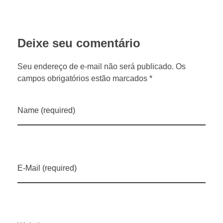
i
ê
Deixe seu comentário
n
Seu endereço de e-mail não será publicado. Os
campos obrigatórios estão marcados *
c
i
Name (required)
a
,
E-Mail (required)
r
e