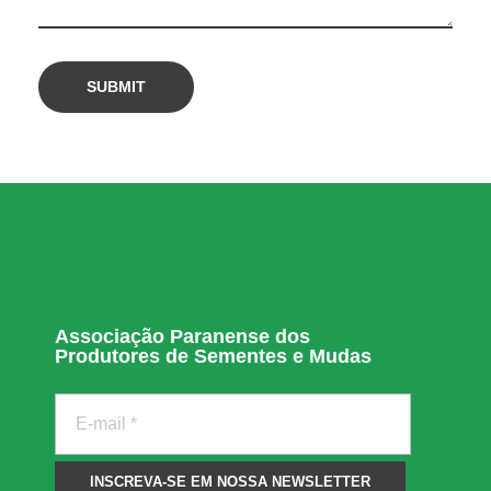
m
e
r
c
a
Associação Paranense dos
d
Produtores de Sementes e Mudas
o