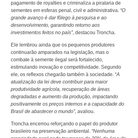
pagamento de royalties e criminaliza a pirataria de
n
sementes em esferas penal, civil e administrativa.
“O
grande avanço é dar fôlego à pesquisa e ao
t
desenvolvimento, garantindo retorno aos
investimentos feitos no país”,
destacou Troncha.
e
Ele lembrou ainda que os pequenos produtores
continuarão amparados na legislação, mas o
g
combate à semente ilegal será fortalecido,
estimulando inovação e competitividade. Segundo
r
ele, os reflexos chegarão também à sociedade. “
A
atualização da lei deve contribuir para maior
produtividade agrícola, recuperação de áreas
a
degradadas e aumento da produção, impactando
positivamente os preços internos e a capacidade do
ç
Brasil de abastecer o mundo”,
avaliou.
Troncha encerrou reforçando o papel do produtor
ã
brasileiro na preservação ambiental.
“Nenhuma