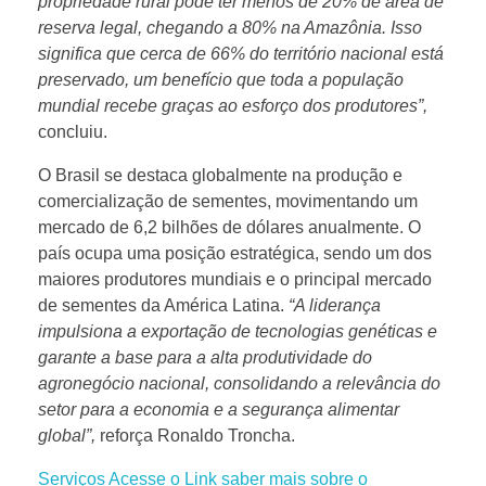
propriedade rural pode ter menos de 20% de área de
o
reserva legal, chegando a 80% na Amazônia. Isso
significa que cerca de 66% do território nacional está
h
preservado, um benefício que toda a população
mundial recebe graças ao esforço dos produtores”,
concluiu.
i
O Brasil se destaca globalmente na produção e
s
comercialização de sementes, movimentando um
mercado de 6,2 bilhões de dólares anualmente. O
t
país ocupa uma posição estratégica, sendo um dos
maiores produtores mundiais e o principal mercado
de sementes da América Latina.
“A liderança
ó
impulsiona a exportação de tecnologias genéticas e
garante a base para a alta produtividade do
r
agronegócio nacional, consolidando a relevância do
setor para a economia e a segurança alimentar
i
global”,
reforça Ronaldo Troncha.
Serviços Acesse o Link saber mais sobre o