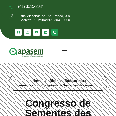
(41) 3019-2084
Rua Visconde do Rio Branco, 304
Mercês | Curitiba/PR | 80410-000
Home
Blog
Noticias sobre
sementes
Congresso de Sementes das Amér...
Congresso de
Sementes das