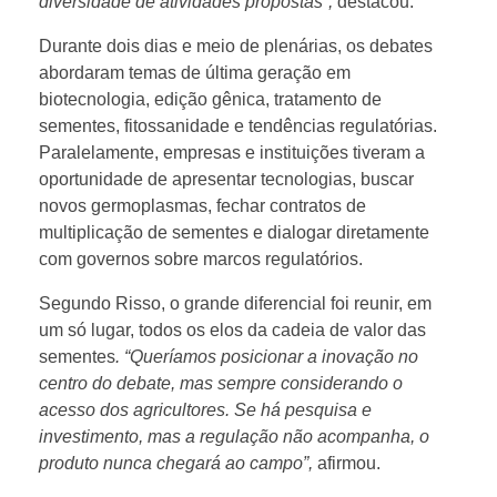
S
diversidade de atividades propostas”,
destacou.
Durante dois dias e meio de plenárias, os debates
e
abordaram temas de última geração em
biotecnologia, edição gênica, tratamento de
m
sementes, fitossanidade e tendências regulatórias.
Paralelamente, empresas e instituições tiveram a
e
oportunidade de apresentar tecnologias, buscar
novos germoplasmas, fechar contratos de
n
multiplicação de sementes e dialogar diretamente
com governos sobre marcos regulatórios.
t
Segundo Risso, o grande diferencial foi reunir, em
um só lugar, todos os elos da cadeia de valor das
e
sementes
. “Queríamos posicionar a inovação no
centro do debate, mas sempre considerando o
acesso dos agricultores. Se há pesquisa e
s
investimento, mas a regulação não acompanha, o
produto nunca chegará ao campo”,
afirmou.
d