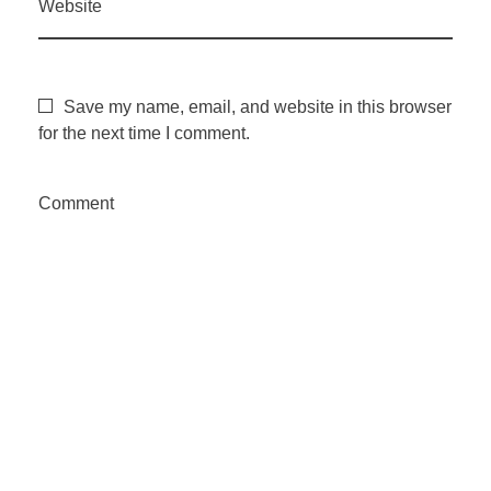
Website
g
Save my name, email, and website in this browser
u
for the next time I comment.
l
Comment
a
ç
ã
o
e