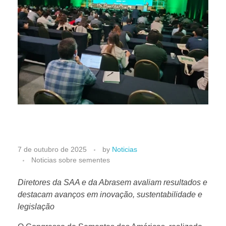
C
7 de outubro de 2025
by
Noticias
Noticias sobre sementes
o
Diretores da SAA e da Abrasem avaliam resultados e
destacam avanços em inovação, sustentabilidade e
n
legislação