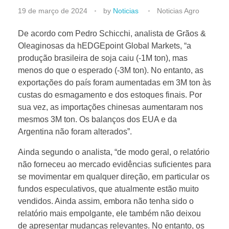
C
19 de março de 2024
by
Noticias
Noticias Agro
o
De acordo com Pedro Schicchi, analista de Grãos &
Oleaginosas da hEDGEpoint Global Markets, “a
produção brasileira de soja caiu (-1M ton), mas
n
menos do que o esperado (-3M ton). No entanto, as
exportações do país foram aumentadas em 3M ton às
f
custas do esmagamento e dos estoques finais. Por
sua vez, as importações chinesas aumentaram nos
i
mesmos 3M ton. Os balanços dos EUA e da
Argentina não foram alterados”.
r
Ainda segundo o analista, “de modo geral, o relatório
não forneceu ao mercado evidências suficientes para
a
se movimentar em qualquer direção, em particular os
fundos especulativos, que atualmente estão muito
a
vendidos. Ainda assim, embora não tenha sido o
relatório mais empolgante, ele também não deixou
de apresentar mudanças relevantes. No entanto, os