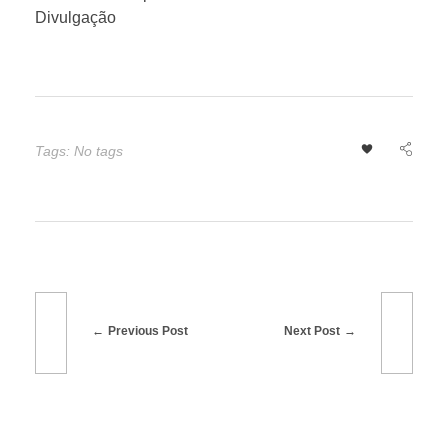
Divulgação
S
o
j
Tags: No tags
a
,
T
Previous Post
Next Post
r
i