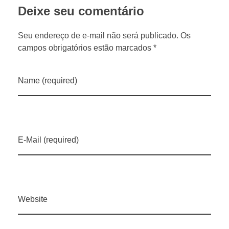
Deixe seu comentário
g
Seu endereço de e-mail não será publicado. Os
o
campos obrigatórios estão marcados *
e
Name (required)
M
i
E-Mail (required)
l
h
Website
o