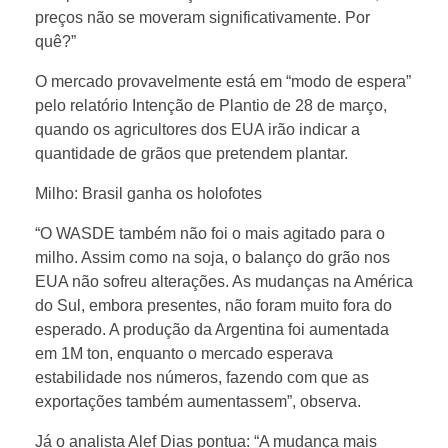
s
preços não se moveram significativamente. Por
quê?”
p
O mercado provavelmente está em “modo de espera”
pelo relatório Intenção de Plantio de 28 de março,
r
quando os agricultores dos EUA irão indicar a
quantidade de grãos que pretendem plantar.
i
Milho: Brasil ganha os holofotes
n
“O WASDE também não foi o mais agitado para o
milho. Assim como na soja, o balanço do grão nos
c
EUA não sofreu alterações. As mudanças na América
do Sul, embora presentes, não foram muito fora do
i
esperado. A produção da Argentina foi aumentada
em 1M ton, enquanto o mercado esperava
estabilidade nos números, fazendo com que as
p
exportações também aumentassem”, observa.
Já o analista Alef Dias pontua: “A mudança mais