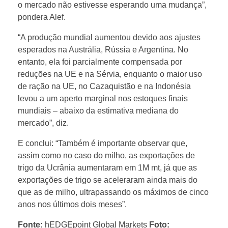
o mercado não estivesse esperando uma mudança”,
pondera Alef.
c
“A produção mundial aumentou devido aos ajustes
i
esperados na Austrália, Rússia e Argentina. No
entanto, ela foi parcialmente compensada por
reduções na UE e na Sérvia, enquanto o maior uso
a
de ração na UE, no Cazaquistão e na Indonésia
levou a um aperto marginal nos estoques finais
s
mundiais – abaixo da estimativa mediana do
mercado”, diz.
p
E conclui: “Também é importante observar que,
assim como no caso do milho, as exportações de
a
trigo da Ucrânia aumentaram em 1M mt, já que as
exportações de trigo se aceleraram ainda mais do
r
que as de milho, ultrapassando os máximos de cinco
anos nos últimos dois meses”.
a
Fonte:
hEDGEpoint Global Markets
Foto: