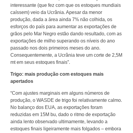
a
interessante (que fez com que os estoques mundiais
caíssem) veio da Ucrânia. Apesar da menor
i
produção, dada a área ainda 7% não colhida, os
esforços do país para aumentar as exportações de
s
grãos pelo Mar Negro estão dando resultado, com as
exportações de milho superando os níveis do ano
t
passado nos dois primeiros meses do ano.
Consequentemente, a Ucrânia teve um corte de 2,5M
e
mt em seus estoques finais”.
Trigo: mais produção com estoques mais
n
apertados
“Com ajustes marginais em alguns números de
d
produção, o WASDE de trigo foi relativamente calmo.
No balanço dos EUA, as exportações foram
ê
reduzidas em 15M bu, dado o ritmo de exportação
ainda lento observado ultimamente, levando a
n
estoques finais ligeiramente mais folgados – embora