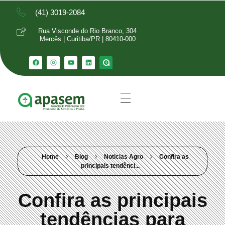
(41) 3019-2084
Rua Visconde do Rio Branco, 304
Mercês | Curitiba/PR | 80410-000
Home
Blog
Noticias Agro
Confira as
principais tendênci...
Confira as principais
tendências para