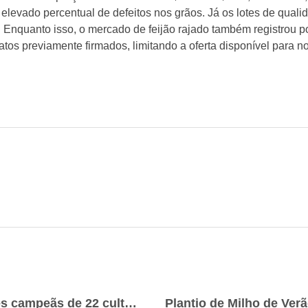
 elevado percentual de defeitos nos grãos. Já os lotes de qual
 Enquanto isso, o mercado de feijão rajado também registrou 
tos previamente firmados, limitando a oferta disponível para n
VBP 2023: confira as cidades campeãs de 22 culturas do agronegócio paranaense