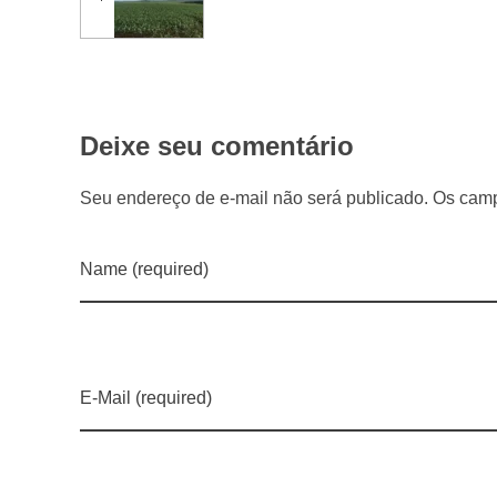
o
r
Deixe seu comentário
n
Seu endereço de e-mail não será publicado. Os camp
a
Name (required)
m
a
E-Mail (required)
o
m