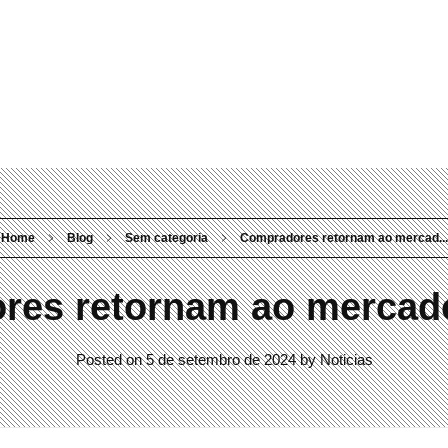
Rua Visconde do Rio Branco, 304 Mercês | Curitiba/PR | 80410-0
Home
Blog
Sem categoria
Compradores retornam ao mercad...
es retornam ao mercado
Posted on
5 de setembro de 2024
by
Noticias