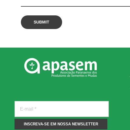
f
e
i
j
In
ã
o
Associação Paranense dos
Produtores de Sementes e Mudas