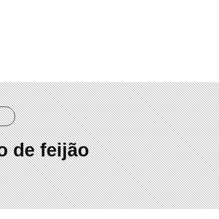
00
 de feijão