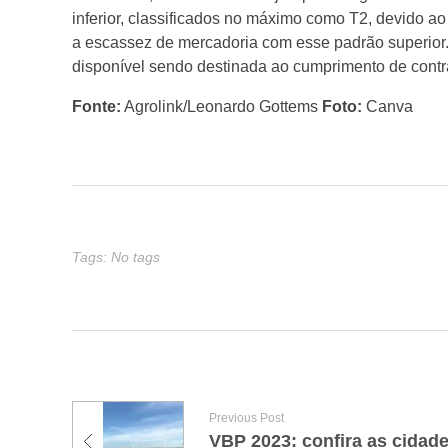
inferior, classificados no máximo como T2, devido ao
d
a escassez de mercadoria com esse padrão superior.
disponível sendo destinada ao cumprimento de contra
o
Fonte:
Agrolink/Leonardo Gottems
Foto:
Canva
r
e
Tags: No tags
s
r
e
Previous Post
t