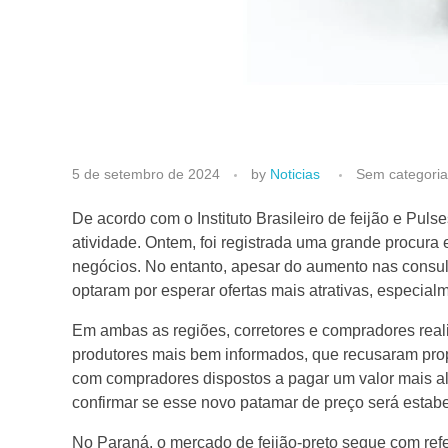
C
5 de setembro de 2024
by
Noticias
Sem categoria
o
De acordo com o Instituto Brasileiro de feijão e Pu
atividade. Ontem, foi registrada uma grande procur
negócios. No entanto, apesar do aumento nas consul
m
optaram por esperar ofertas mais atrativas, especial
p
Em ambas as regiões, corretores e compradores realiz
produtores mais bem informados, que recusaram prop
r
com compradores dispostos a pagar um valor mais al
confirmar se esse novo patamar de preço será estabe
a
No Paraná, o mercado de feijão-preto segue com refe