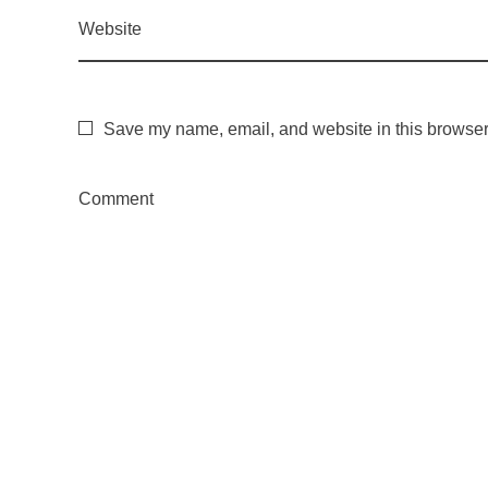
e
Website
r
Save my name, email, and website in this browser 
c
Comment
a
d
o
d
e