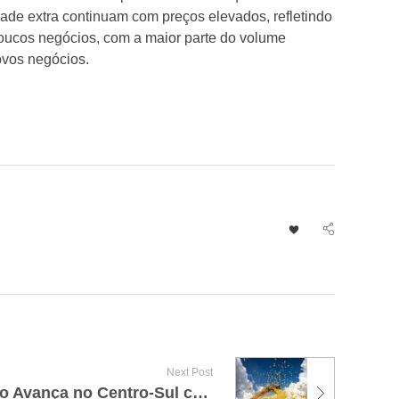
idade extra continuam com preços elevados, refletindo
poucos negócios, com a maior parte do volume
ovos negócios.
Next Post
Plantio de Milho de Verão Avança no Centro-Sul com SC e PR se Unindo ao RS