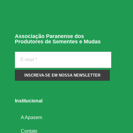
e
n
s
Associação Paranense dos
Produtores de Sementes e Mudas
e
Institucional
A Apasem
Contato