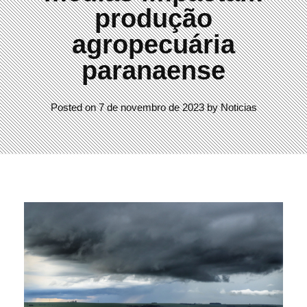
produção
agropecuária
paranaense
Posted on
7 de novembro de 2023
by
Noticias