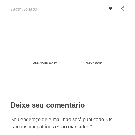
o
Tags: No tags
d
u
ç
Previous Post
Next Post
ã
o
Deixe seu comentário
a
Seu endereço de e-mail não será publicado. Os
g
campos obrigatórios estão marcados *