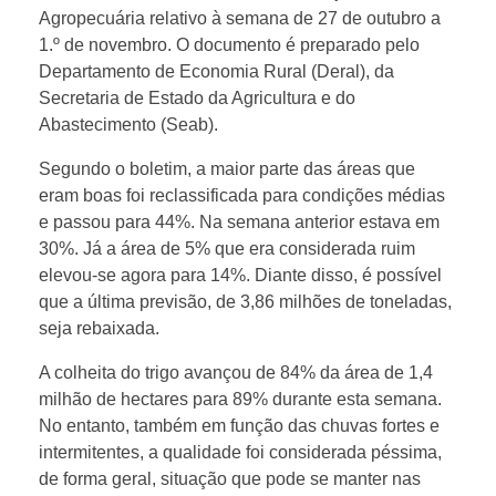
s
Agropecuária relativo à semana de 27 de outubro a
1.º de novembro. O documento é preparado pelo
a
Departamento de Economia Rural (Deral), da
Secretaria de Estado da Agricultura e do
c
Abastecimento (Seab).
Segundo o boletim, a maior parte das áreas que
i
eram boas foi reclassificada para condições médias
e passou para 44%. Na semana anterior estava em
m
30%. Já a área de 5% que era considerada ruim
elevou-se agora para 14%. Diante disso, é possível
que a última previsão, de 3,86 milhões de toneladas,
a
seja rebaixada.
d
A colheita do trigo avançou de 84% da área de 1,4
milhão de hectares para 89% durante esta semana.
a
No entanto, também em função das chuvas fortes e
intermitentes, a qualidade foi considerada péssima,
de forma geral, situação que pode se manter nas