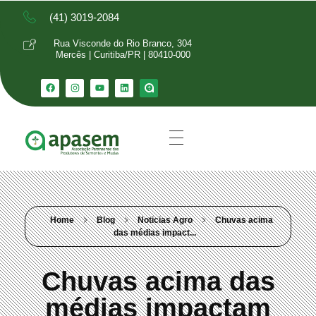
(41) 3019-2084
Rua Visconde do Rio Branco, 304
Mercês | Curitiba/PR | 80410-000
Home
Blog
Noticias Agro
Chuvas acima
das médias impact...
Chuvas acima das
médias impactam