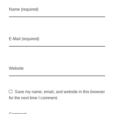
r
Name (required)
o
p
E-Mail (required)
e
c
Website
u
á
Save my name, email, and website in this browser
for the next time I comment.
r