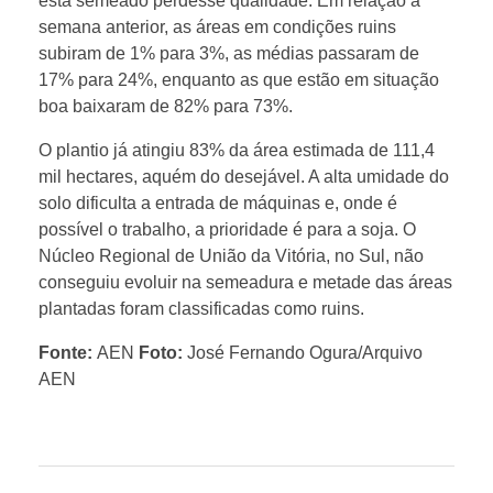
está semeado perdesse qualidade. Em relação à
semana anterior, as áreas em condições ruins
p
subiram de 1% para 3%, as médias passaram de
17% para 24%, enquanto as que estão em situação
a
boa baixaram de 82% para 73%.
O plantio já atingiu 83% da área estimada de 111,4
c
mil hectares, aquém do desejável. A alta umidade do
solo dificulta a entrada de máquinas e, onde é
t
possível o trabalho, a prioridade é para a soja. O
Núcleo Regional de União da Vitória, no Sul, não
conseguiu evoluir na semeadura e metade das áreas
a
plantadas foram classificadas como ruins.
m
Fonte:
AEN
Foto:
José Fernando Ogura/Arquivo
AEN
p
r