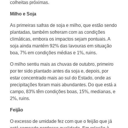
s
colheitas próximas.
m
Milho e Soja
As primeiras safras de soja e milho, que estão sendo
é
plantadas, também sofreram com as condições
climáticas, embora os impactos sejam pontuais. A
d
soja ainda mantém 92% das lavouras em situação
boa, 7% em condições médias e 1%, ruins.
i
O milho sentiu mais as chuvas de outubro, primeiro
por ter sido plantado antes da soja e, depois, por
a
estar concentrado mais ao sul do Estado, onde as
precipitações foram mais abundantes. Do que está a
campo, 83% têm condições boas, 15%, medianas, e
s
2%, ruins.
i
Feijão
O excesso de umidade fez com que o feijão que já
m