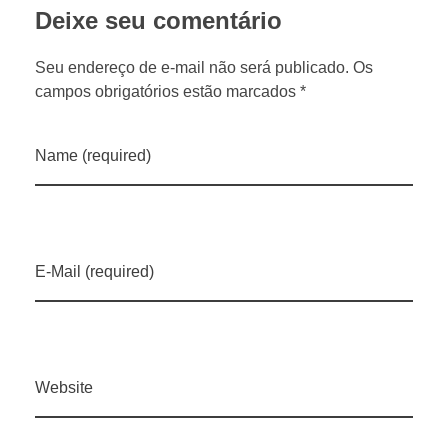
m
Deixe seu comentário
a
Seu endereço de e-mail não será publicado. Os
campos obrigatórios estão marcados *
n
Name (required)
a
d
E-Mail (required)
e
n
o
Website