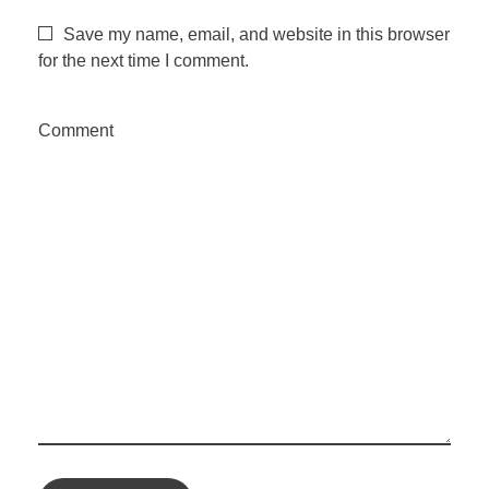
v
Save my name, email, and website in this browser
e
for the next time I comment.
m
Comment
b
r
o