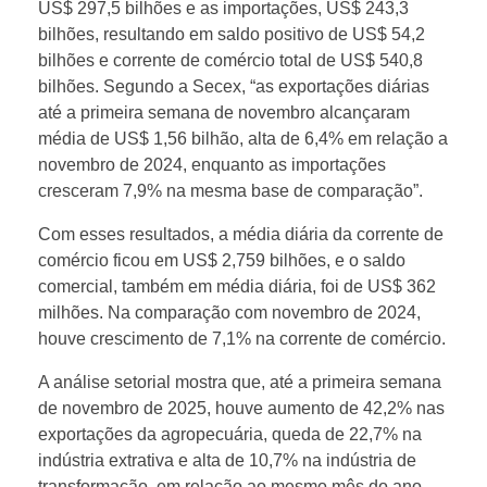
US$ 297,5 bilhões e as importações, US$ 243,3
e
bilhões, resultando em saldo positivo de US$ 54,2
bilhões e corrente de comércio total de US$ 540,8
bilhões. Segundo a Secex, “as exportações diárias
m
até a primeira semana de novembro alcançaram
média de US$ 1,56 bilhão, alta de 6,4% em relação a
s
novembro de 2024, enquanto as importações
cresceram 7,9% na mesma base de comparação”.
u
Com esses resultados, a média diária da corrente de
comércio ficou em US$ 2,759 bilhões, e o saldo
p
comercial, também em média diária, foi de US$ 362
milhões. Na comparação com novembro de 2024,
e
houve crescimento de 7,1% na corrente de comércio.
A análise setorial mostra que, até a primeira semana
r
de novembro de 2025, houve aumento de 42,2% nas
exportações da agropecuária, queda de 22,7% na
á
indústria extrativa e alta de 10,7% na indústria de
transformação, em relação ao mesmo mês do ano