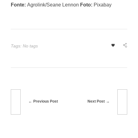
e
Fonte:
Agrolink/Seane Lennon
Foto:
Pixabay
s
n
Tags: No tags
a
1
ª
Previous Post
Next Post
s
e