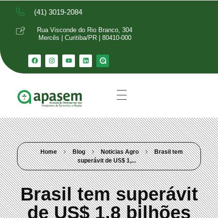
(41) 3019-2084
Rua Visconde do Rio Branco, 304
Mercês | Curitiba/PR | 80410-000
Home
Blog
Noticias Agro
Brasil tem
superávit de US$ 1,...
Brasil tem superávit
de US$ 1,8 bilhões