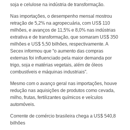
1
soja e celulose na indústria de transformação.
Nas importações, o desempenho mensal mostrou
,
retração de 5,2% na agropecuária, com US$ 110
milhões, e avanços de 11,5% e 8,0% nas indústrias
8
extrativa e de transformação, que somaram US$ 350
milhões e US$ 5,50 bilhões, respectivamente. A
Secex informou que “o aumento das compras
b
externas foi influenciado pela maior demanda por
trigo, soja e matérias vegetais, além de óleos
i
combustíveis e máquinas industriais”.
Mesmo com o avanço geral nas importações, houve
l
redução nas aquisições de produtos como cevada,
milho, frutas, fertilizantes químicos e veículos
h
automóveis.
Corrente de comércio brasileira chega a US$ 540,8
õ
bilhões