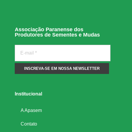
p
r
Associação Paranense dos
e
Produtores de Sementes e Mudas
v
e
n
Institucional
t
A Apasem
i
Contato