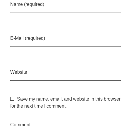
Name (required)
t
e
a
E-Mail (required)
p
ó
Website
s
Save my name, email, and website in this browser
i
for the next time I comment.
n
Comment