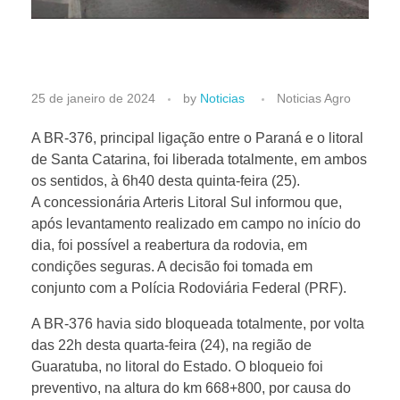
B
25 de janeiro de 2024
by
Noticias
Noticias Agro
R
A BR-376, principal ligação entre o Paraná e o litoral
de Santa Catarina, foi liberada totalmente, em ambos
os sentidos, à 6h40 desta quinta-feira (25).
-
A concessionária Arteris Litoral Sul informou que,
após levantamento realizado em campo no início do
3
dia, foi possível a reabertura da rodovia, em
condições seguras. A decisão foi tomada em
7
conjunto com a Polícia Rodoviária Federal (PRF).
A BR-376 havia sido bloqueada totalmente, por volta
6
das 22h desta quarta-feira (24), na região de
Guaratuba, no litoral do Estado. O bloqueio foi
é
preventivo, na altura do km 668+800, por causa do