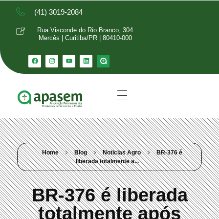
(41) 3019-2084
Rua Visconde do Rio Branco, 304
Mercês | Curitiba/PR | 80410-000
Home
Blog
Noticias Agro
BR-376 é
liberada totalmente a...
BR-376 é liberada
totalmente após