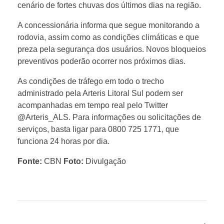
cenário de fortes chuvas dos últimos dias na região.
l
A concessionária informa que segue monitorando a
rodovia, assim como as condições climáticas e que
i
preza pela segurança dos usuários. Novos bloqueios
preventivos poderão ocorrer nos próximos dias.
b
As condições de tráfego em todo o trecho
administrado pela Arteris Litoral Sul podem ser
e
acompanhadas em tempo real pelo Twitter
@Arteris_ALS. Para informações ou solicitações de
r
serviços, basta ligar para 0800 725 1771, que
funciona 24 horas por dia.
a
Fonte:
CBN
Foto:
Divulgação
d
a