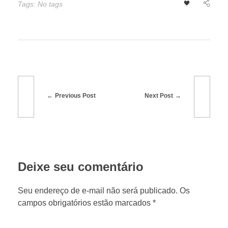
Tags: No tags
t
o
t
a
Previous Post
Next Post
l
m
Deixe seu comentário
e
Seu endereço de e-mail não será publicado. Os
campos obrigatórios estão marcados *
n