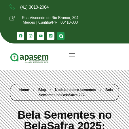
(41) 3019-2084
Rua Visconde do Rio Branco, 304
Mercês | Curitiba/PR | 80410-000
Home
Blog
Noticias sobre sementes
Bela
Sementes no BelaSafra 202...
Bela Sementes no
BelaSafra 2025: