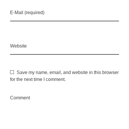
a
E-Mail (required)
ç
ã
Website
o
,
Save my name, email, and website in this browser
for the next time I comment.
t
Comment
e
c