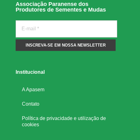
g
Associação Paranense dos
Produtores de Sementes e Mudas
e
n
é
t
Institucional
i
A Apasem
c
Contato
Política de privacidade e utilização de
a
cookies