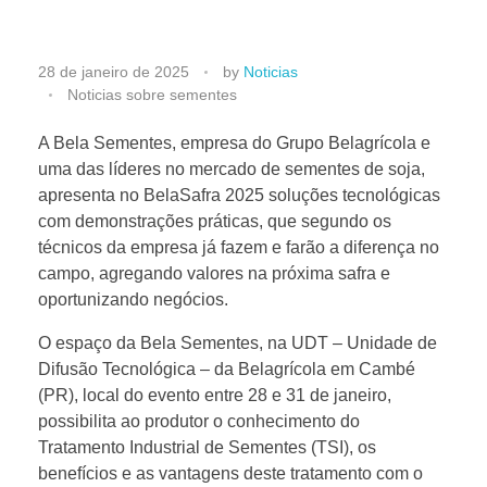
B
28 de janeiro de 2025
by
Noticias
Noticias sobre sementes
e
A Bela Sementes, empresa do Grupo Belagrícola e
uma das líderes no mercado de sementes de soja,
l
apresenta no BelaSafra 2025 soluções tecnológicas
com demonstrações práticas, que segundo os
a
técnicos da empresa já fazem e farão a diferença no
campo, agregando valores na próxima safra e
S
oportunizando negócios.
O espaço da Bela Sementes, na UDT – Unidade de
e
Difusão Tecnológica – da Belagrícola em Cambé
(PR), local do evento entre 28 e 31 de janeiro,
m
possibilita ao produtor o conhecimento do
Tratamento Industrial de Sementes (TSI), os
e
benefícios e as vantagens deste tratamento com o