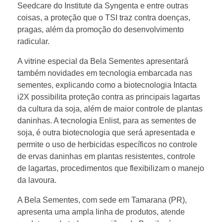
Seedcare do Institute da Syngenta e entre outras
coisas, a proteção que o TSI traz contra doenças,
n
pragas, além da promoção do desenvolvimento
radicular.
t
A vitrine especial da Bela Sementes apresentará
também novidades em tecnologia embarcada nas
e
sementes, explicando como a biotecnologia Intacta
i2X possibilita proteção contra as principais lagartas
s
da cultura da soja, além de maior controle de plantas
daninhas. A tecnologia Enlist, para as sementes de
n
soja, é outra biotecnologia que será apresentada e
permite o uso de herbicidas específicos no controle
de ervas daninhas em plantas resistentes, controle
o
de lagartas, procedimentos que flexibilizam o manejo
da lavoura.
B
A Bela Sementes, com sede em Tamarana (PR),
e
apresenta uma ampla linha de produtos, atende