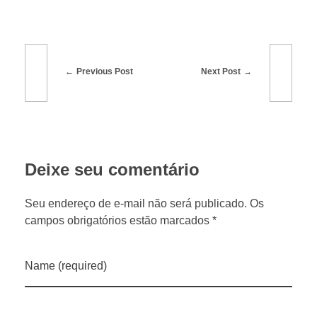
0
2
Previous Post
Next Post
5
:
Deixe seu comentário
i
Seu endereço de e-mail não será publicado. Os
n
campos obrigatórios estão marcados *
o
Name (required)
v