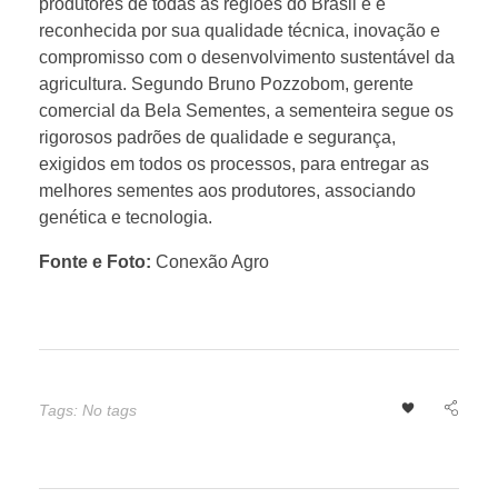
produtores de todas as regiões do Brasil e é
reconhecida por sua qualidade técnica, inovação e
l
compromisso com o desenvolvimento sustentável da
agricultura. Segundo Bruno Pozzobom, gerente
a
comercial da Bela Sementes, a sementeira segue os
rigorosos padrões de qualidade e segurança,
S
exigidos em todos os processos, para entregar as
melhores sementes aos produtores, associando
genética e tecnologia.
a
Fonte e Foto:
Conexão Agro
f
r
a
Tags: No tags
2