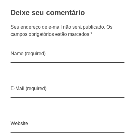
Deixe seu comentário
m
Seu endereço de e-mail não será publicado. Os
a
campos obrigatórios estão marcados *
n
Name (required)
t
i
E-Mail (required)
d
a
Website
e