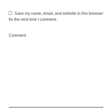
m
Save my name, email, and website in this browser
for the next time I comment.
n
Comment
o
v
e
m
b
r