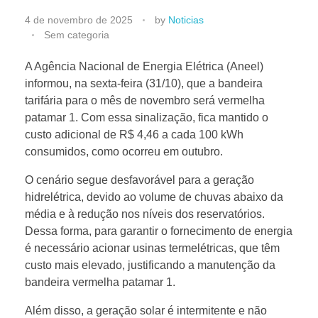
B
4 de novembro de 2025
by
Noticias
Sem categoria
a
A Agência Nacional de Energia Elétrica (Aneel)
informou, na sexta-feira (31/10), que a bandeira
n
tarifária para o mês de novembro será vermelha
patamar 1. Com essa sinalização, fica mantido o
d
custo adicional de R$ 4,46 a cada 100 kWh
consumidos, como ocorreu em outubro.
e
O cenário segue desfavorável para a geração
hidrelétrica, devido ao volume de chuvas abaixo da
i
média e à redução nos níveis dos reservatórios.
Dessa forma, para garantir o fornecimento de energia
r
é necessário acionar usinas termelétricas, que têm
custo mais elevado, justificando a manutenção da
a
bandeira vermelha patamar 1.
Além disso, a geração solar é intermitente e não