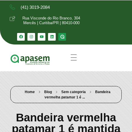
(41) 3019-2084
Rua Visconde do Rio Branco, 304
Mercês | Curitiba/PR | 80410-000
Home
Blog
Sem categoria
Bandeira
vermelha patamar 1 é ...
Bandeira vermelha
patamar 1 é mantida