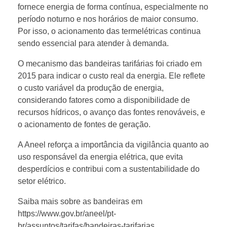
v
fornece energia de forma contínua, especialmente no
período noturno e nos horários de maior consumo.
e
Por isso, o acionamento das termelétricas continua
sendo essencial para atender à demanda.
r
O mecanismo das bandeiras tarifárias foi criado em
2015 para indicar o custo real da energia. Ele reflete
m
o custo variável da produção de energia,
considerando fatores como a disponibilidade de
recursos hídricos, o avanço das fontes renováveis, e
e
o acionamento de fontes de geração.
l
A Aneel reforça a importância da vigilância quanto ao
uso responsável da energia elétrica, que evita
desperdícios e contribui com a sustentabilidade do
h
setor elétrico.
a
Saiba mais sobre as bandeiras em
https://www.gov.br/aneel/pt-
br/assuntos/tarifas/bandeiras-tarifarias.