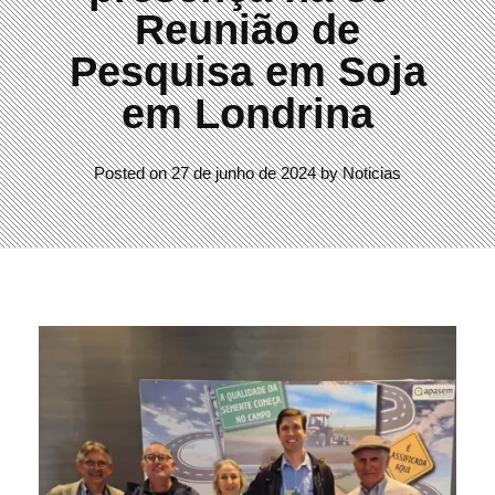
Reunião de
Pesquisa em Soja
em Londrina
Posted on
27 de junho de 2024
by
Noticias