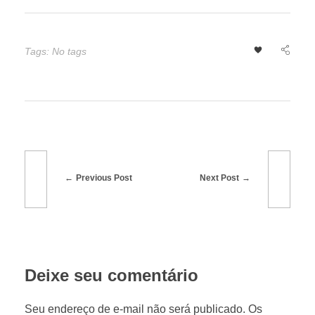
p
r
Tags: No tags
e
s
e
Previous Post
Next Post
n
ç
Deixe seu comentário
a
Seu endereço de e-mail não será publicado. Os