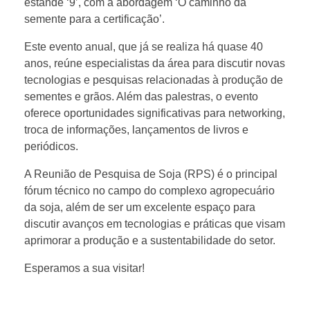
estande ‘9’, com a abordagem ‘O caminho da
s
semente para a certificação’.
Este evento anual, que já se realiza há quase 40
e
anos, reúne especialistas da área para discutir novas
tecnologias e pesquisas relacionadas à produção de
m
sementes e grãos. Além das palestras, o evento
oferece oportunidades significativas para networking,
m
troca de informações, lançamentos de livros e
periódicos.
a
A Reunião de Pesquisa de Soja (RPS) é o principal
fórum técnico no campo do complexo agropecuário
r
da soja, além de ser um excelente espaço para
discutir avanços em tecnologias e práticas que visam
c
aprimorar a produção e a sustentabilidade do setor.
Esperamos a sua visitar!
a