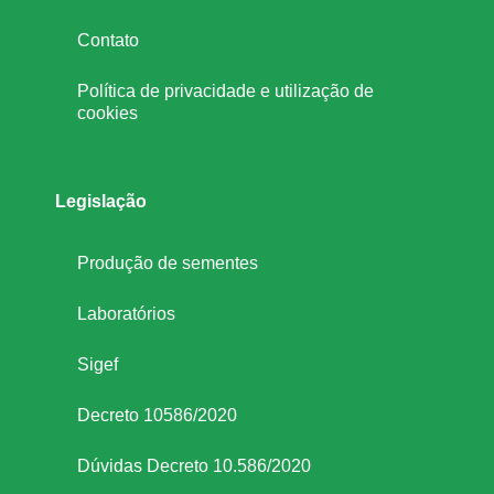
o
Contato
Política de privacidade e utilização de
j
cookies
a
Legislação
e
Produção de sementes
m
Laboratórios
L
Sigef
o
Decreto 10586/2020
n
Dúvidas Decreto 10.586/2020