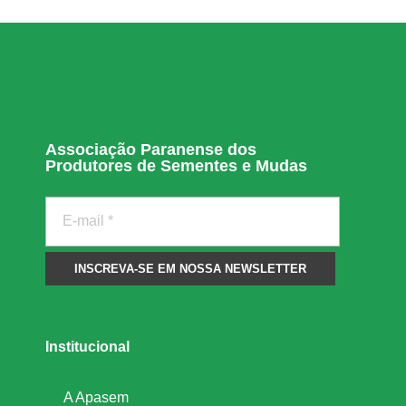
q
u
i
Associação Paranense dos
Produtores de Sementes e Mudas
s
a
e
m
Institucional
S
A Apasem