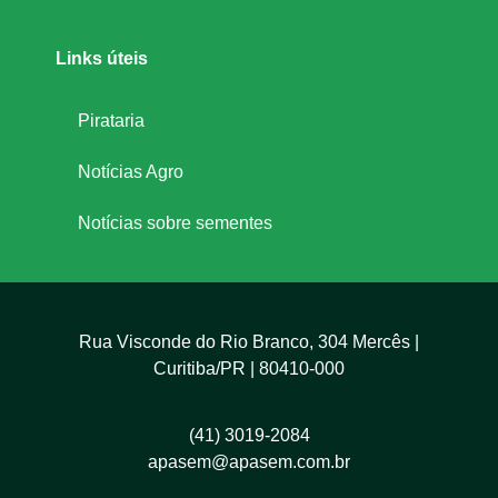
d
Links úteis
r
Pirataria
i
Notícias Agro
n
Notícias sobre sementes
a
Rua Visconde do Rio Branco, 304 Mercês |
Curitiba/PR | 80410-000
(41) 3019-2084
apasem@apasem.com.br