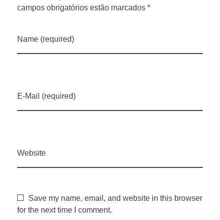
n
campos obrigatórios estão marcados *
a
Name (required)
3
9
E-Mail (required)
ª
R
Website
e
u
Save my name, email, and website in this browser
for the next time I comment.