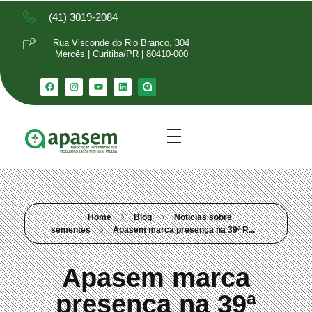
(41) 3019-2084
Rua Visconde do Rio Branco, 304
Mercês | Curitiba/PR | 80410-000
Home
Blog
Noticias sobre
sementes
Apasem marca presença na 39ª R...
Apasem marca
presença na 39ª