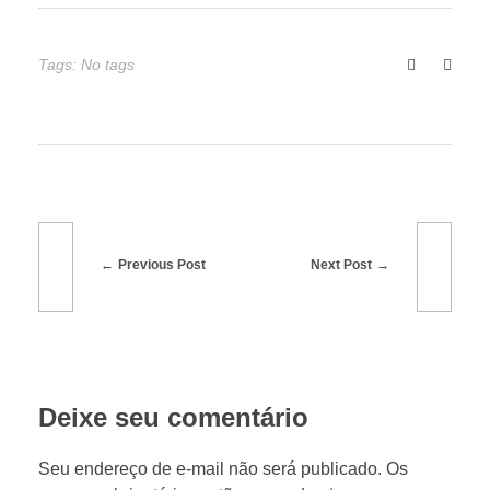
a
r
Tags: No tags
a
r
e
Previous Post
Next Post
c
o
Deixe seu comentário
n
Seu endereço de e-mail não será publicado. Os
h