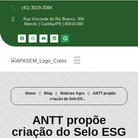
(41) 3019-2084
Rua Visconde do Rio Branco, 304
Mercês | Curitiba/PR | 80410-000
Home
Blog
Noticias Agro
ANTT propõe
criação do Selo ES...
ANTT propõe
criação do Selo ESG