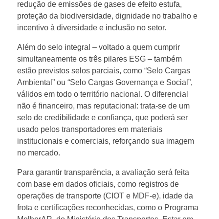
redução de emissões de gases de efeito estufa,
e
proteção da biodiversidade, dignidade no trabalho e
incentivo à diversidade e inclusão no setor.
c
Além do selo integral – voltado a quem cumprir
simultaneamente os três pilares ESG – também
r
estão previstos selos parciais, como “Selo Cargas
Ambiental” ou “Selo Cargas Governança e Social”,
i
válidos em todo o território nacional. O diferencial
não é financeiro, mas reputacional: trata-se de um
a
selo de credibilidade e confiança, que poderá ser
usado pelos transportadores em materiais
institucionais e comerciais, reforçando sua imagem
ç
no mercado.
ã
Para garantir transparência, a avaliação será feita
com base em dados oficiais, como registros de
operações de transporte (CIOT e MDF-e), idade da
o
frota e certificações reconhecidas, como o Programa