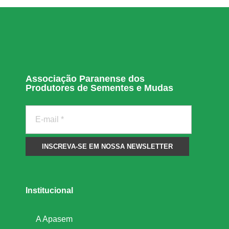
r
e
s
Associação Paranense dos
Produtores de Sementes e Mudas
r
e
s
p
Institucional
o
A Apasem