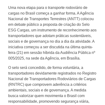
N
Uma nova etapa para o transporte rodoviário de
cargas no Brasil começa a ganhar forma. A Agência
Nacional de Transportes Terrestres (ANTT) colocou
T
em debate público a proposta de criação do Selo
ESG Cargas, um instrumento de reconhecimento aos
T
transportadores que adotam práticas sustentáveis,
sociais e de governança no dia a dia da atividade. A
p
iniciativa começou a ser discutida na última quinta-
feira (21) em sessão híbrida da Audiência Pública nº
r
005/2025, na sede da Agência, em Brasília.
O selo será concedido, de forma voluntária, a
o
transportadores devidamente registrados no Registro
Nacional de Transportadores Rodoviários de Cargas
p
(RNTRC) que comprovem aderência a critérios
ambientais, sociais e de governança. A medida
busca valorizar quem movimenta o Brasil com
õ
responsabilidade, promovendo segurança viária,