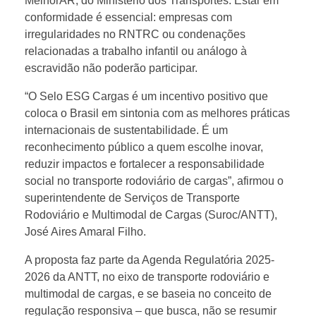
MelhorAR, do Ministério dos Transportes. Estar em
d
conformidade é essencial: empresas com
irregularidades no RNTRC ou condenações
o
relacionadas a trabalho infantil ou análogo à
escravidão não poderão participar.
S
“O Selo ESG Cargas é um incentivo positivo que
coloca o Brasil em sintonia com as melhores práticas
e
internacionais de sustentabilidade. É um
reconhecimento público a quem escolhe inovar,
l
reduzir impactos e fortalecer a responsabilidade
social no transporte rodoviário de cargas”, afirmou o
superintendente de Serviços de Transporte
o
Rodoviário e Multimodal de Cargas (Suroc/ANTT),
José Aires Amaral Filho.
E
A proposta faz parte da Agenda Regulatória 2025-
2026 da ANTT, no eixo de transporte rodoviário e
S
multimodal de cargas, e se baseia no conceito de
regulação responsiva – que busca, não se resumir