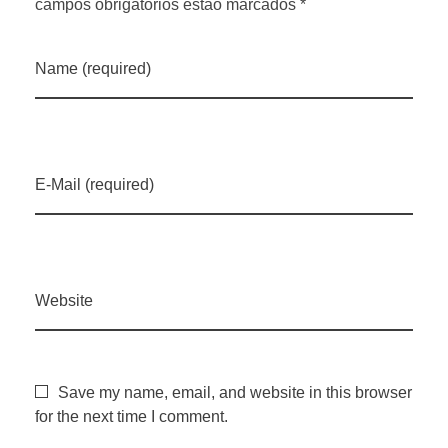
campos obrigatórios estão marcados *
e
Name (required)
c
e
E-Mail (required)
r
t
Website
r
a
Save my name, email, and website in this browser
for the next time I comment.
n