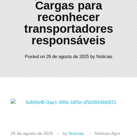
Cargas para
reconhecer
transportadores
responsáveis
Posted on
26 de agosto de 2025
by
Noticias
A
26 de agosto de 2025
by
Noticias
Noticias Agro