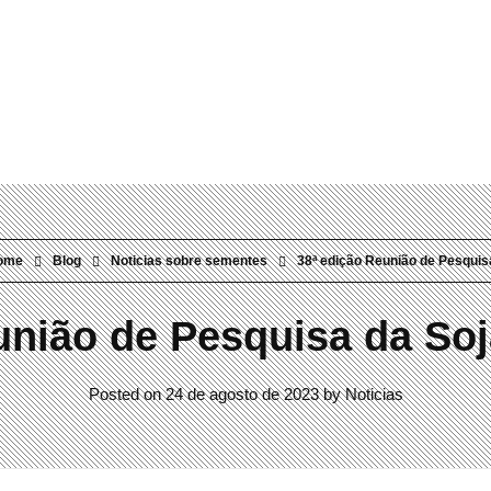
Rua Visconde do Rio Branco, 304 Mercês | Curitiba/PR | 80410-0
ome
Blog
Noticias sobre sementes
38ª edição Reunião de Pesquisa
união de Pesquisa da So
Posted on
24 de agosto de 2023
by
Noticias