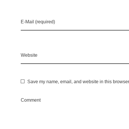
e
E-Mail (required)
P
e
Website
s
q
Save my name, email, and website in this browser 
u
Comment
i
s