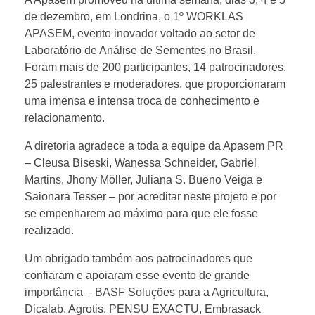
de dezembro, em Londrina, o 1º WORKLAS
W
APASEM, evento inovador voltado ao setor de
Laboratório de Análise de Sementes no Brasil.
o
Foram mais de 200 participantes, 14 patrocinadores,
25 palestrantes e moderadores, que proporcionaram
r
uma imensa e intensa troca de conhecimento e
relacionamento.
k
A diretoria agradece a toda a equipe da Apasem PR
– Cleusa Biseski, Wanessa Schneider, Gabriel
L
Martins, Jhony Möller, Juliana S. Bueno Veiga e
Saionara Tesser – por acreditar neste projeto e por
a
se empenharem ao máximo para que ele fosse
realizado.
s
Um obrigado também aos patrocinadores que
confiaram e apoiaram esse evento de grande
A
importância – BASF Soluções para a Agricultura,
Dicalab, Agrotis, PENSU EXACTU, Embrasack