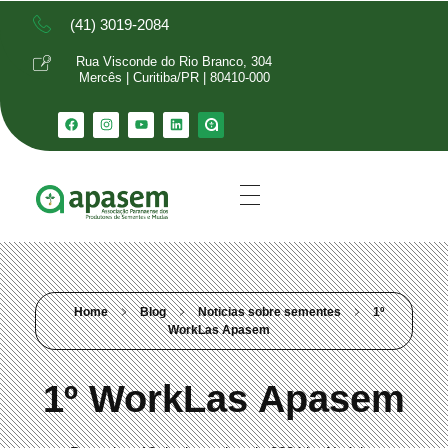
(41) 3019-2084
Rua Visconde do Rio Branco, 304
Mercês | Curitiba/PR | 80410-000
Home
Blog
Noticias sobre sementes
1º
WorkLas Apasem
1º WorkLas Apasem