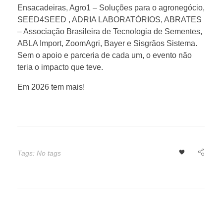
Ensacadeiras, Agro1 – Soluções para o agronegócio,
p
SEED4SEED , ADRIA LABORATÓRIOS, ABRATES
– Associação Brasileira de Tecnologia de Sementes,
a
ABLA Import, ZoomAgri, Bayer e Sisgrãos Sistema.
Sem o apoio e parceria de cada um, o evento não
s
teria o impacto que teve.
Em 2026 tem mais!
e
m
Tags: No tags