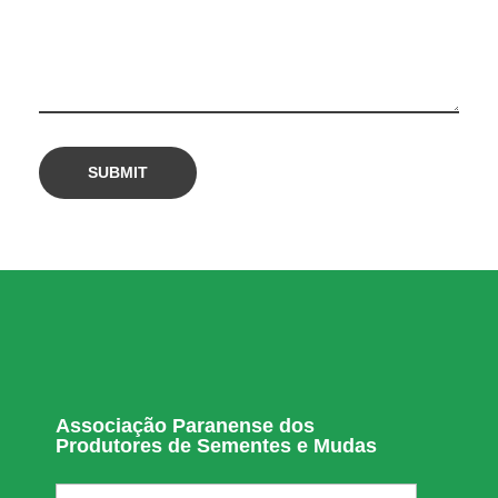
j
a
;
v
e
j
a
Associação Paranense dos
Produtores de Sementes e Mudas
r