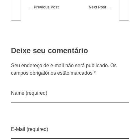
Previous Post
Next Post
o
d
e
Deixe seu comentário
t
Seu endereço de e-mail não será publicado. Os
campos obrigatórios estão marcados *
o
Name (required)
n
e
E-Mail (required)
l