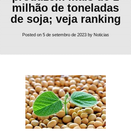
milhão de toneladas
de soja; veja ranking
Posted on
5 de setembro de 2023
by
Noticias