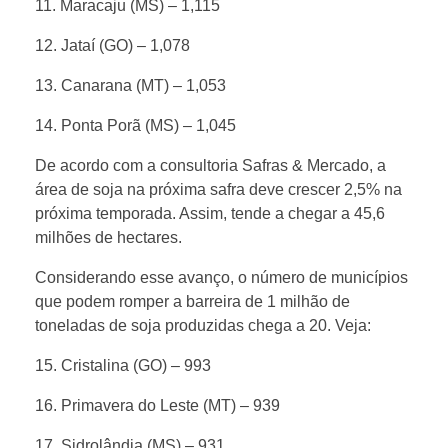
d
11. Maracaju (MS) – 1,115
12. Jataí (GO) – 1,078
u
13. Canarana (MT) – 1,053
z
14. Ponta Porã (MS) – 1,045
e
De acordo com a consultoria Safras & Mercado, a
área de soja na próxima safra deve crescer 2,5% na
próxima temporada. Assim, tende a chegar a 45,6
m
milhões de hectares.
m
Considerando esse avanço, o número de municípios
que podem romper a barreira de 1 milhão de
a
toneladas de soja produzidas chega a 20. Veja:
15. Cristalina (GO) – 993
i
16. Primavera do Leste (MT) – 939
s
17. Sidrolândia (MS) – 931