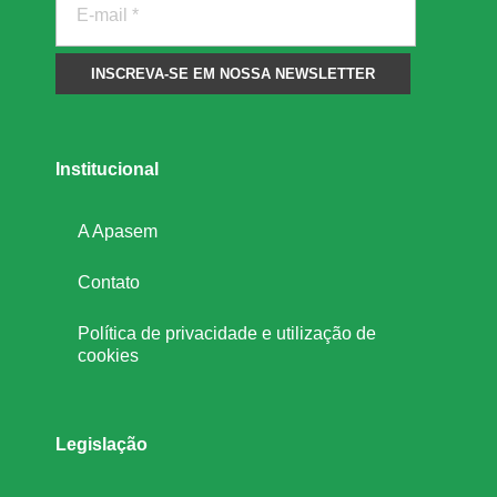
a
n
k
Institucional
i
A Apasem
n
Contato
g
Política de privacidade e utilização de
cookies
Legislação