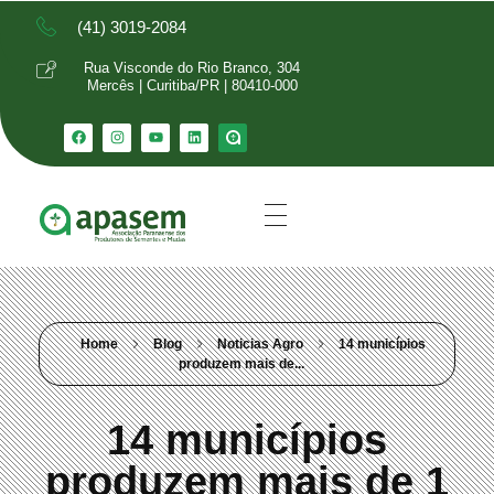
(41) 3019-2084
Rua Visconde do Rio Branco, 304
Mercês | Curitiba/PR | 80410-000
Home
Blog
Noticias Agro
14 municípios
produzem mais de...
14 municípios
produzem mais de 1