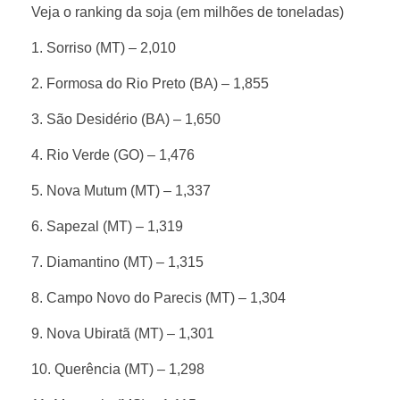
í
Veja o ranking da soja (em milhões de toneladas)
1. Sorriso (MT) – 2,010
p
2. Formosa do Rio Preto (BA) – 1,855
i
3. São Desidério (BA) – 1,650
o
4. Rio Verde (GO) – 1,476
5. Nova Mutum (MT) – 1,337
s
6. Sapezal (MT) – 1,319
p
7. Diamantino (MT) – 1,315
r
8. Campo Novo do Parecis (MT) – 1,304
9. Nova Ubiratã (MT) – 1,301
o
10. Querência (MT) – 1,298