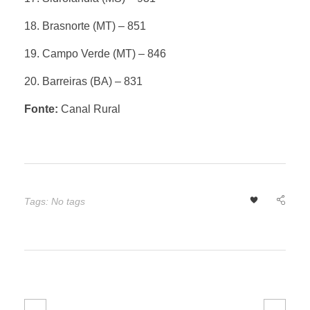
18. Brasnorte (MT) – 851
d
19. Campo Verde (MT) – 846
e
20. Barreiras (BA) – 831
1
Fonte:
Canal Rural
m
i
Tags: No tags
l
h
ã