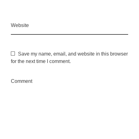
a
d
Website
a
Save my name, email, and website in this browser
s
for the next time I comment.
d
Comment
e
s
o