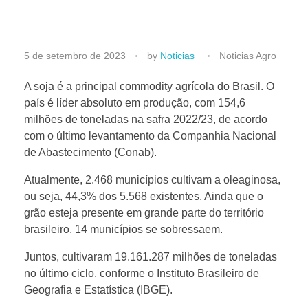
1
5 de setembro de 2023
by
Noticias
Noticias Agro
4
A soja é a principal commodity agrícola do Brasil. O
país é líder absoluto em produção, com 154,6
milhões de toneladas na safra 2022/23, de acordo
m
com o último levantamento da Companhia Nacional
de Abastecimento (Conab).
u
Atualmente, 2.468 municípios cultivam a oleaginosa,
n
ou seja, 44,3% dos 5.568 existentes. Ainda que o
grão esteja presente em grande parte do território
brasileiro, 14 municípios se sobressaem.
i
Juntos, cultivaram 19.161.287 milhões de toneladas
c
no último ciclo, conforme o Instituto Brasileiro de
Geografia e Estatística (IBGE).