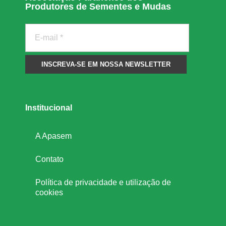
Produtores de Sementes e Mudas
s
c
i
e
Institucional
n
A Apasem
Contato
t
Política de privacidade e utilização de
í
cookies
f