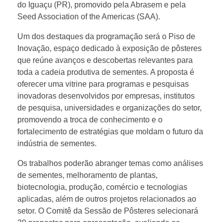
do Iguaçu (PR), promovido pela Abrasem e pela
Seed Association of the Americas (SAA).
e
Um dos destaques da programação será o Piso de
d
Inovação, espaço dedicado à exposição de pôsteres
que reúne avanços e descobertas relevantes para
C
toda a cadeia produtiva de sementes. A proposta é
oferecer uma vitrine para programas e pesquisas
inovadoras desenvolvidos por empresas, institutos
o
de pesquisa, universidades e organizações do setor,
promovendo a troca de conhecimento e o
n
fortalecimento de estratégias que moldam o futuro da
indústria de sementes.
g
Os trabalhos poderão abranger temas como análises
de sementes, melhoramento de plantas,
r
biotecnologia, produção, comércio e tecnologias
aplicadas, além de outros projetos relacionados ao
e
setor. O Comitê da Sessão de Pôsteres selecionará