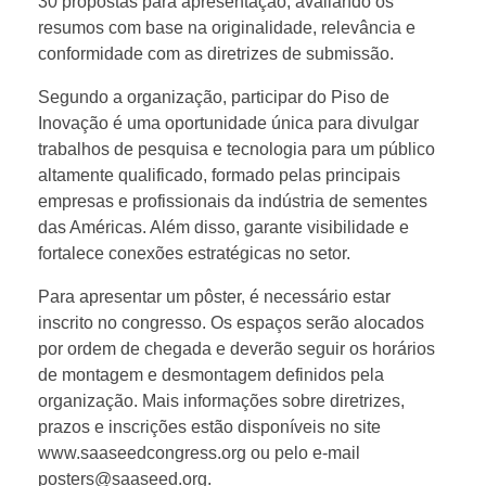
30 propostas para apresentação, avaliando os
resumos com base na originalidade, relevância e
s
conformidade com as diretrizes de submissão.
s
Segundo a organização, participar do Piso de
Inovação é uma oportunidade única para divulgar
o
trabalhos de pesquisa e tecnologia para um público
altamente qualificado, formado pelas principais
empresas e profissionais da indústria de sementes
f
das Américas. Além disso, garante visibilidade e
fortalece conexões estratégicas no setor.
t
Para apresentar um pôster, é necessário estar
inscrito no congresso. Os espaços serão alocados
h
por ordem de chegada e deverão seguir os horários
de montagem e desmontagem definidos pela
e
organização. Mais informações sobre diretrizes,
prazos e inscrições estão disponíveis no site
A
www.saaseedcongress.org ou pelo e-mail
posters@saaseed.org.