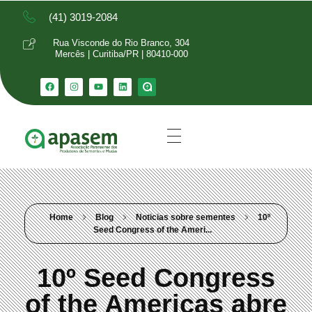
(41) 3019-2084
Rua Visconde do Rio Branco, 304
Mercês | Curitiba/PR | 80410-000
Home
Blog
Noticias sobre sementes
10º
Seed Congress of the Ameri...
10º Seed Congress
of the Americas abre