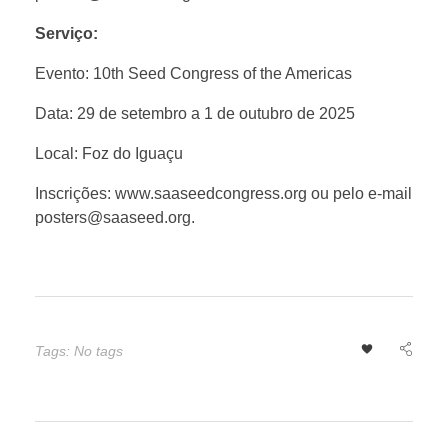
m
Serviço:
Evento: 10th Seed Congress of the Americas
e
Data: 29 de setembro a 1 de outubro de 2025
r
Local: Foz do Iguaçu
i
Inscrições: www.saaseedcongress.org ou pelo e-mail
posters@saaseed.org.
c
a
s
Tags: No tags
a