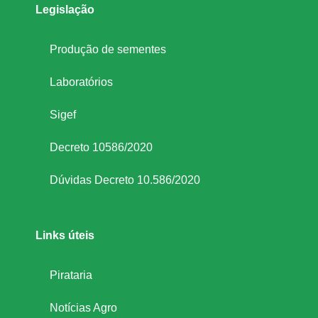
Legislação
i
Produção de sementes
c
Laboratórios
o
Sigef
s
Decreto 10586/2020
Dúvidas Decreto 10.586/2020
e
d
Links úteis
e
Pirataria
s
Notícias Agro