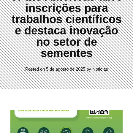
inscrições para
trabalhos científicos
e destaca inovação
no setor de
sementes
Posted on
5 de agosto de 2025
by
Noticias