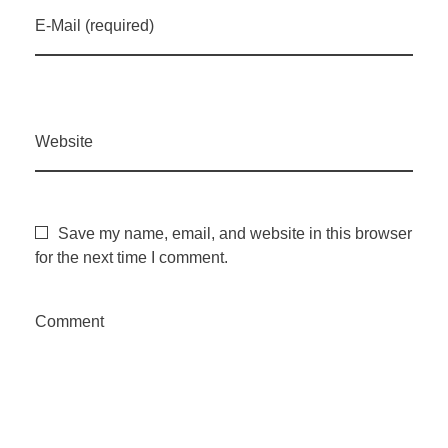
i
E-Mail (required)
ç
õ
Website
e
s
Save my name, email, and website in this browser
for the next time I comment.
p
Comment
a
r