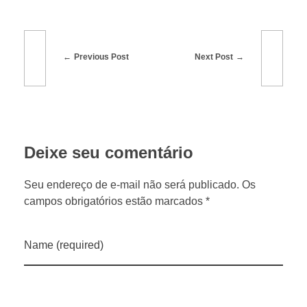
b
r
Previous Post
Next Post
e
i
Deixe seu comentário
n
Seu endereço de e-mail não será publicado. Os
s
campos obrigatórios estão marcados *
c
Name (required)
r