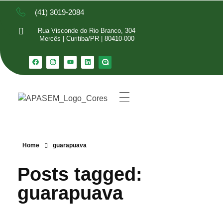
(41) 3019-2084
Rua Visconde do Rio Branco, 304
Mercês | Curitiba/PR | 80410-000
Home
guarapuava
Posts tagged:
guarapuava