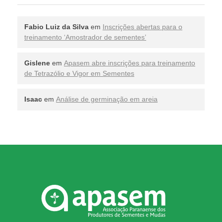
Fabio Luiz da Silva
em
Inscrições abertas para o
treinamento ‘Amostrador de sementes’
Gislene
em
Apasem abre inscrições para treinamento
de Tetrazólio e Vigor em Sementes
Isaac
em
Análise de germinação em areia