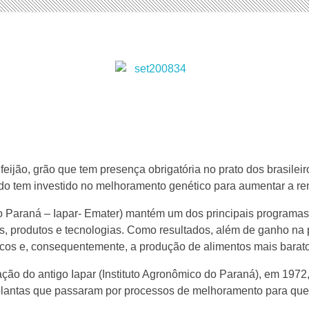
eijão, grão que tem presença obrigatória no prato dos brasilei
tado tem investido no melhoramento genético para aumentar a re
o Paraná – Iapar- Emater) mantém um dos principais programa
, produtos e tecnologias. Como resultados, além de ganho na pr
óxicos e, consequentemente, a produção de alimentos mais bara
ação do antigo Iapar (Instituto Agronômico do Paraná), em 1972,
 plantas que passaram por processos de melhoramento para que 