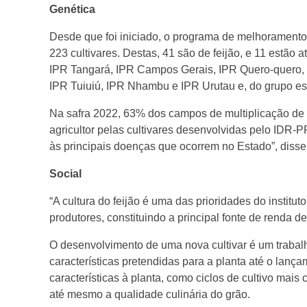
á
Genética
Desde que foi iniciado, o programa de melhoramento g
s
223 cultivares. Destas, 41 são de feijão, e 11 estão
IPR Tangará, IPR Campos Gerais, IPR Quero-quero, I
e
IPR Tuiuiú, IPR Nhambu e IPR Urutau e, do grupo esp
Na safra 2022, 63% dos campos de multiplicação de 
d
agricultor pelas cultivares desenvolvidas pelo IDR-
às principais doenças que ocorrem no Estado”, disse 
e
Social
s
“A cultura do feijão é uma das prioridades do insti
produtores, constituindo a principal fonte de renda des
t
O desenvolvimento de uma nova cultivar é um traba
características pretendidas para a planta até o lan
a
características à planta, como ciclos de cultivo mais 
até mesmo a qualidade culinária do grão.