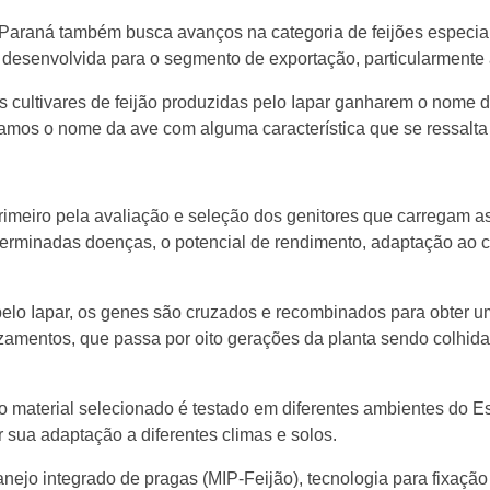
Paraná também busca avanços na categoria de feijões especiais
, desenvolvida para o segmento de exportação, particularmente 
as cultivares de feijão produzidas pelo Iapar ganharem o nom
os o nome da ave com alguma característica que se ressalta na
imeiro pela avaliação e seleção dos genitores que carregam as 
 determinadas doenças, o potencial de rendimento, adaptação ao 
o Iapar, os genes são cruzados e recombinados para obter um
zamentos, que passa por oito gerações da planta sendo colhida e
 o material selecionado é testado em diferentes ambientes do 
r sua adaptação a diferentes climas e solos.
jo integrado de pragas (MIP-Feijão), tecnologia para fixação 