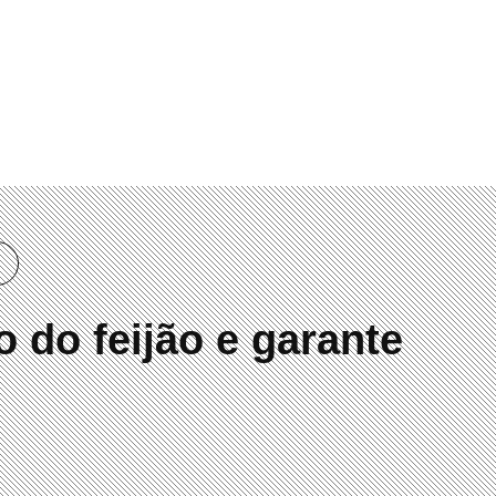
00
 do feijão e garante