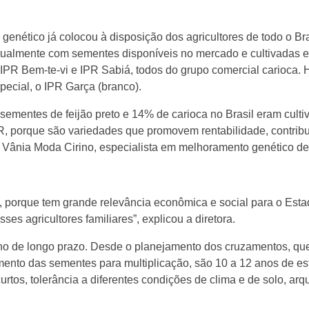
enético já colocou à disposição dos agricultores de todo o Br
 atualmente com sementes disponíveis no mercado e cultivadas e
PR Bem-te-vi e IPR Sabiá, todos do grupo comercial carioca. 
ecial, o IPR Garça (branco).
sementes de feijão preto e 14% de carioca no Brasil eram cult
PR, porque são variedades que promovem rentabilidade, contrib
Vânia Moda Cirino, especialista em melhoramento genético de fe
tuto, porque tem grande relevância econômica e social para o E
ses agricultores familiares”, explicou a diretora.
lho de longo prazo. Desde o planejamento dos cruzamentos, qu
çamento das sementes para multiplicação, são 10 a 12 anos de 
curtos, tolerância a diferentes condições de clima e de solo, arqu