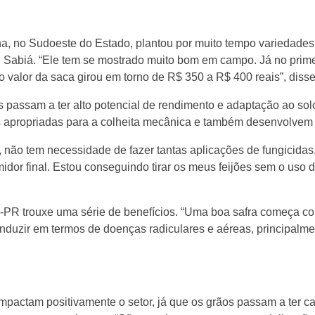
a, no Sudoeste do Estado, plantou por muito tempo variedades d
R Sabiá. “Ele tem se mostrado muito bom em campo. Já no prime
o valor da saca girou em torno de R$ 350 a R$ 400 reais”, disse
passam a ter alto potencial de rendimento e adaptação ao solo
s apropriadas para a colheita mecânica e também desenvolvem r
, não tem necessidade de fazer tantas aplicações de fungicida
umidor final. Estou conseguindo tirar os meus feijões sem o uso
DR-PR trouxe uma série de benefícios. “Uma boa safra começa 
nduzir em termos de doenças radiculares e aéreas, principalment
mpactam positivamente o setor, já que os grãos passam a ter c