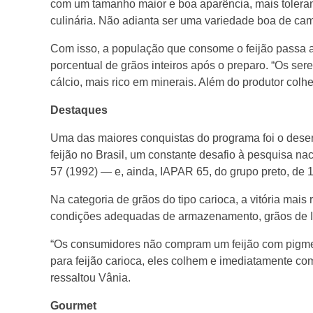
o
com um tamanho maior e boa aparência, mais toleran
culinária. Não adianta ser uma variedade boa de cam
r
Com isso, a população que consome o feijão passa a
porcentual de grãos inteiros após o preparo. “Os se
a
cálcio, mais rico em minerais. Além do produtor colh
Destaques
m
Uma das maiores conquistas do programa foi o desen
e
feijão no Brasil, um constante desafio à pesquisa n
57 (1992) — e, ainda, IAPAR 65, do grupo preto, de 
n
Na categoria de grãos do tipo carioca, a vitória mai
condições adequadas de armazenamento, grãos de IPR
t
“Os consumidores não compram um feijão com pigment
para feijão carioca, eles colhem e imediatamente com
o
ressaltou Vânia.
g
Gourmet