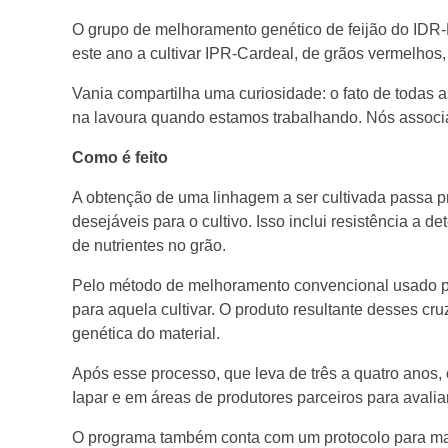
O grupo de melhoramento genético de feijão do IDR-
e
este ano a cultivar IPR-Cardeal, de grãos vermelhos
Vania compartilha uma curiosidade: o fato de todas 
n
na lavoura quando estamos trabalhando. Nós associam
é
Como é feito
A obtenção de uma linhagem a ser cultivada passa pr
t
desejáveis para o cultivo. Isso inclui resistência a
de nutrientes no grão.
i
Pelo método de melhoramento convencional usado pel
para aquela cultivar. O produto resultante desses cru
c
genética do material.
o
Após esse processo, que leva de três a quatro anos,
Iapar e em áreas de produtores parceiros para avalia
d
O programa também conta com um protocolo para mane