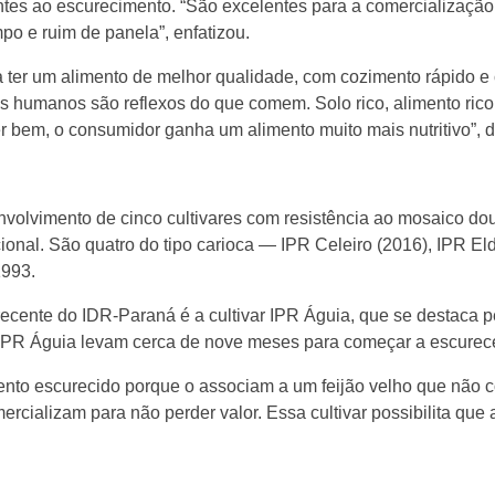
tes ao escurecimento. “São excelentes para a comercialização 
po e ruim de panela”, enfatizou.
 ter um alimento de melhor qualidade, com cozimento rápido e 
res humanos são reflexos do que comem. Solo rico, alimento ric
er bem, o consumidor ganha um alimento muito mais nutritivo”, d
volvimento de cinco cultivares com resistência ao mosaico dou
acional. São quatro do tipo carioca — IPR Celeiro (2016), IPR
1993.
s recente do IDR-Paraná é a cultivar IPR Águia, que se destaca
 Águia levam cerca de nove meses para começar a escurecer, 
o escurecido porque o associam a um feijão velho que não co
ercializam para não perder valor. Essa cultivar possibilita qu