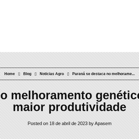
Rua Visconde do Rio Branco, 304 Mercês | Curitiba/PR | 80410-0
Home
Blog
Noticias Agro
Paraná se destaca no melhorame...
o melhoramento genético
maior produtividade
Posted on
18 de abril de 2023
by
Apasem