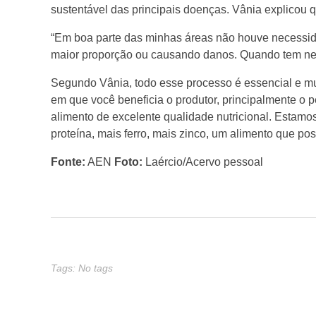
sustentável das principais doenças. Vânia explicou
o
“Em boa parte das minhas áreas não houve necessidad
maior proporção ou causando danos. Quando tem nece
f
Segundo Vânia, todo esse processo é essencial e muit
em que você beneficia o produtor, principalmente o
e
alimento de excelente qualidade nutricional. Estamo
proteína, mais ferro, mais zinco, um alimento que pos
i
Fonte:
AEN
Foto:
Laércio/Acervo pessoal
j
ã
o
Tags: No tags
e