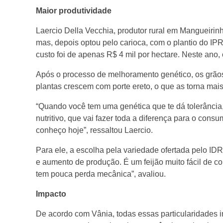
c
Maior produtividade
a
Laercio Della Vecchia, produtor rural em Mangueirinh
mas, depois optou pelo carioca, com o plantio do IP
custo foi de apenas R$ 4 mil por hectare. Neste ano, 
n
Após o processo de melhoramento genético, os grãos 
o
plantas crescem com porte ereto, o que as torna mai
“Quando você tem uma genética que te dá tolerância
m
nutritivo, que vai fazer toda a diferença para o cons
conheço hoje”, ressaltou Laercio.
e
Para ele, a escolha pela variedade ofertada pelo I
e aumento de produção. É um feijão muito fácil de co
l
tem pouca perda mecânica”, avaliou.
h
Impacto
De acordo com Vânia, todas essas particularidades i