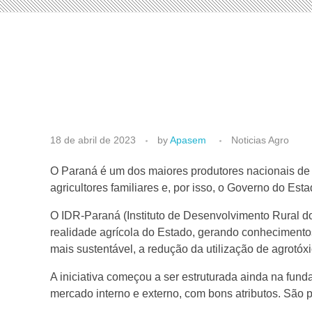
P
18 de abril de 2023
by
Apasem
Noticias Agro
a
O Paraná é um dos maiores produtores nacionais de f
agricultores familiares e, por isso, o Governo do Es
r
O IDR-Paraná (Instituto de Desenvolvimento Rural d
realidade agrícola do Estado, gerando conhecimentos
a
mais sustentável, a redução da utilização de agrot
A iniciativa começou a ser estruturada ainda na fund
n
mercado interno e externo, com bons atributos. São