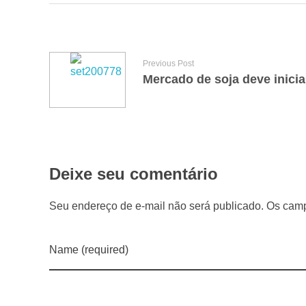
g
a
Previous Post
Mercado de soja deve inici
r
a
n
Deixe seu comentário
Seu endereço de e-mail não será publicado. Os camp
t
e
Name (required)
m