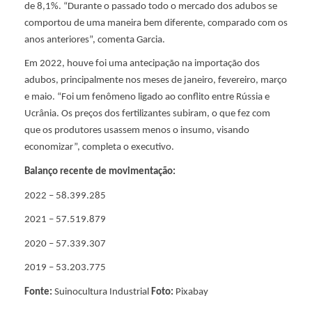
de 8,1%. “Durante o passado todo o mercado dos adubos se
p
comportou de uma maneira bem diferente, comparado com os
anos anteriores”, comenta Garcia.
o
Em 2022, houve foi uma antecipação na importação dos
adubos, principalmente nos meses de janeiro, fevereiro, março
e maio. “Foi um fenômeno ligado ao conflito entre Rússia e
r
Ucrânia. Os preços dos fertilizantes subiram, o que fez com
que os produtores usassem menos o insumo, visando
t
economizar”, completa o executivo.
Balanço recente de movimentação:
o
2022 – 58.399.285
s
2021 – 57.519.879
2020 – 57.339.307
2019 – 53.203.775
Fonte:
Suinocultura Industrial
Foto:
Pixabay