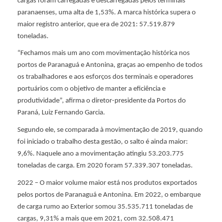
r
cargas foram carregadas e descarregadas pelos terminais
paranaenses, uma alta de 1,53%. A marca histórica supera o
maior registro anterior, que era de 2021: 57.519.879
a
toneladas.
“Fechamos mais um ano com movimentação histórica nos
n
portos de Paranaguá e Antonina, graças ao empenho de todos
os trabalhadores e aos esforços dos terminais e operadores
á
portuários com o objetivo de manter a eficiência e
produtividade”, afirma o diretor-presidente da Portos do
a
Paraná, Luiz Fernando Garcia.
Segundo ele, se comparada à movimentação de 2019, quando
l
foi iniciado o trabalho desta gestão, o salto é ainda maior:
9,6%. Naquele ano a movimentação atingiu 53.203.775
c
toneladas de carga. Em 2020 foram 57.339.307 toneladas.
2022 – O maior volume maior está nos produtos exportados
a
pelos portos de Paranaguá e Antonina. Em 2022, o embarque
de carga rumo ao Exterior somou 35.535.711 toneladas de
cargas, 9,31% a mais que em 2021, com 32.508.471