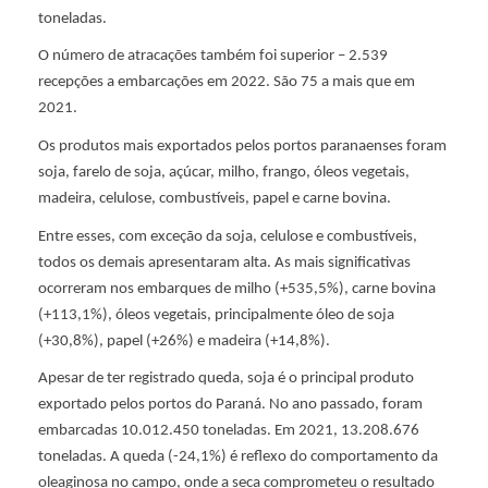
n
toneladas.
ç
O número de atracações também foi superior – 2.539
recepções a embarcações em 2022. São 75 a mais que em
2021.
a
Os produtos mais exportados pelos portos paranaenses foram
n
soja, farelo de soja, açúcar, milho, frango, óleos vegetais,
madeira, celulose, combustíveis, papel e carne bovina.
o
Entre esses, com exceção da soja, celulose e combustíveis,
todos os demais apresentaram alta. As mais significativas
ocorreram nos embarques de milho (+535,5%), carne bovina
v
(+113,1%), óleos vegetais, principalmente óleo de soja
(+30,8%), papel (+26%) e madeira (+14,8%).
o
Apesar de ter registrado queda, soja é o principal produto
exportado pelos portos do Paraná. No ano passado, foram
r
embarcadas 10.012.450 toneladas. Em 2021, 13.208.676
toneladas. A queda (-24,1%) é reflexo do comportamento da
e
oleaginosa no campo, onde a seca comprometeu o resultado