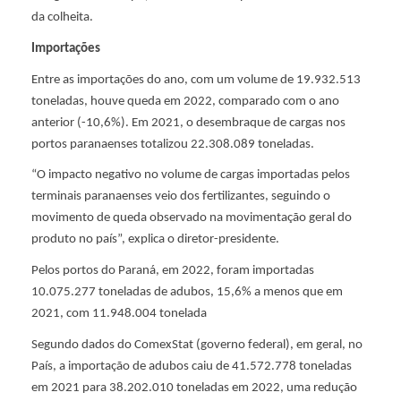
da colheita.
c
Importações
Entre as importações do ano, com um volume de 19.932.513
o
toneladas, houve queda em 2022, comparado com o ano
anterior (-10,6%). Em 2021, o desembraque de cargas nos
r
portos paranaenses totalizou 22.308.089 toneladas.
“O impacto negativo no volume de cargas importadas pelos
d
terminais paranaenses veio dos fertilizantes, seguindo o
movimento de queda observado na movimentação geral do
e
produto no país”, explica o diretor-presidente.
Pelos portos do Paraná, em 2022, foram importadas
n
10.075.277 toneladas de adubos, 15,6% a menos que em
2021, com 11.948.004 tonelada
o
Segundo dados do ComexStat (governo federal), em geral, no
País, a importação de adubos caiu de 41.572.778 toneladas
s
em 2021 para 38.202.010 toneladas em 2022, uma redução