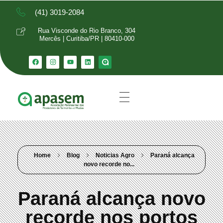
(41) 3019-2084
Rua Visconde do Rio Branco, 304
Mercês | Curitiba/PR | 80410-000
Home
Blog
Noticias Agro
Paraná alcança
novo recorde no...
Paraná alcança novo
recorde nos portos