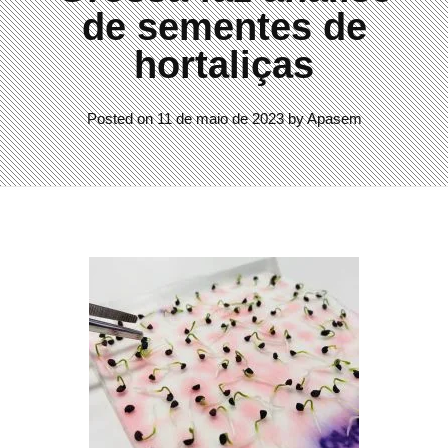
de sementes de
hortaliças
Posted on
11 de maio de 2023
by
Apasem