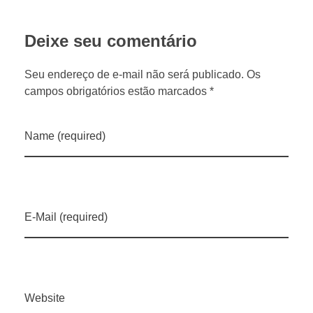
r
Deixe seu comentário
o
Seu endereço de e-mail não será publicado. Os
s
campos obrigatórios estão marcados *
s
Name (required)
a
f
E-Mail (required)
a
z
Website