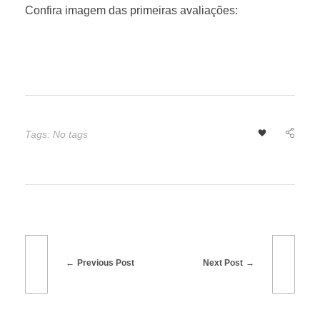
e
Confira imagem das primeiras avaliações:
m
P
o
Tags: No tags
n
t
a
Previous Post
Next Post
G