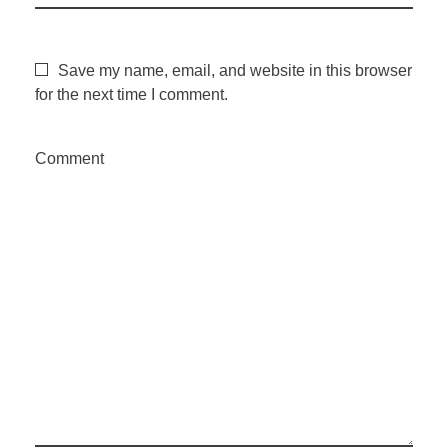
a
n
Save my name, email, and website in this browser
for the next time I comment.
á
Comment
l
i
s
e
d