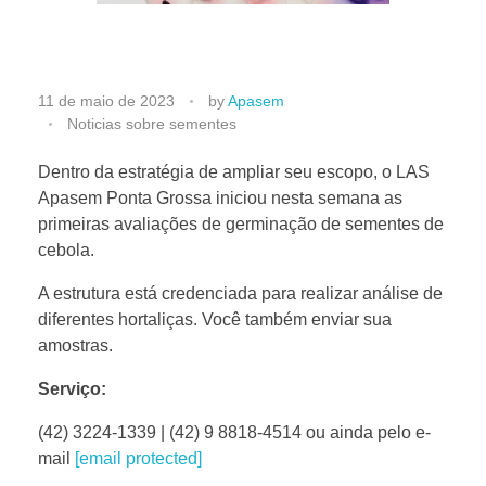
L
11 de maio de 2023
by
Apasem
Noticias sobre sementes
a
Dentro da estratégia de ampliar seu escopo, o LAS
Apasem Ponta Grossa iniciou nesta semana as
s
primeiras avaliações de germinação de sementes de
cebola.
A
A estrutura está credenciada para realizar análise de
diferentes hortaliças. Você também enviar sua
p
amostras.
a
Serviço:
(42) 3224-1339 | (42) 9 8818-4514 ou ainda pelo e-
s
mail
[email protected]