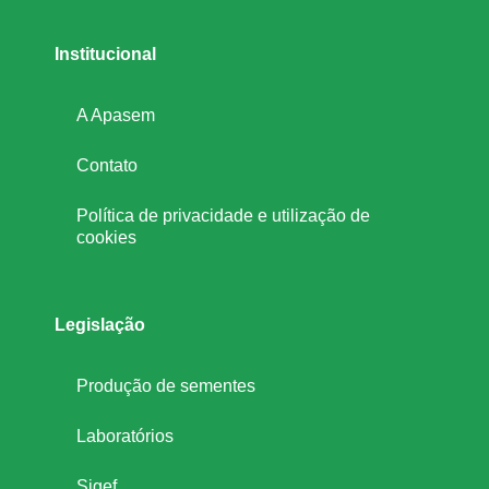
d
Institucional
e
A Apasem
h
Contato
Política de privacidade e utilização de
o
cookies
r
Legislação
t
Produção de sementes
a
Laboratórios
l
Sigef