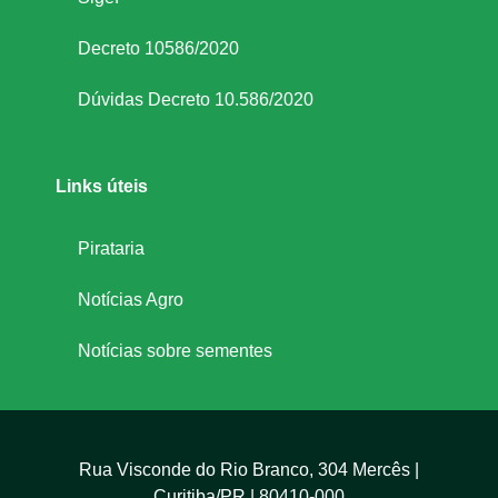
i
Decreto 10586/2020
ç
Dúvidas Decreto 10.586/2020
a
Links úteis
s
Pirataria
Notícias Agro
Notícias sobre sementes
Rua Visconde do Rio Branco, 304 Mercês |
Curitiba/PR | 80410-000