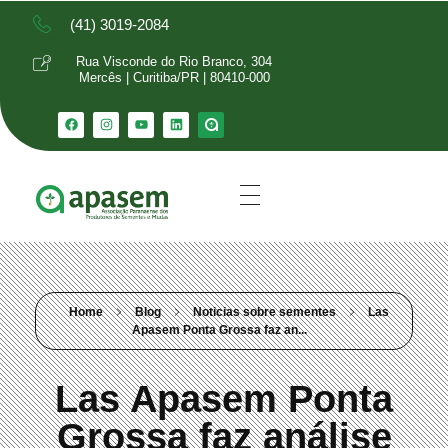
(41) 3019-2084
Rua Visconde do Rio Branco, 304
Mercês | Curitiba/PR | 80410-000
Home
Blog
Noticias sobre sementes
Las
Apasem Ponta Grossa faz an...
Las Apasem Ponta
Grossa faz análise