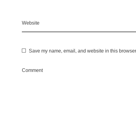
r
Website
a
n
Save my name, email, and website in this browser 
t
Comment
e
n
o
v