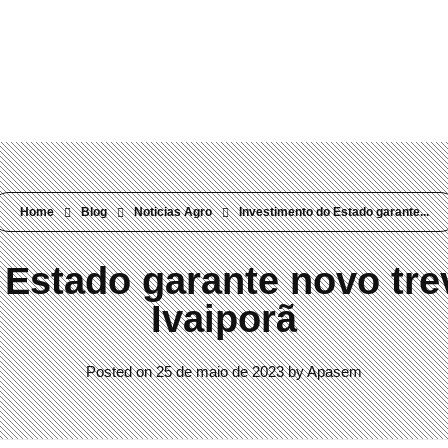
Rua Visconde do Rio Branco, 304 Mercês | Curitiba/PR | 80410-000
Home
Blog
Noticias Agro
Investimento do Estado garante...
 Estado garante novo tre
Ivaiporã
Posted on
25 de maio de 2023
by
Apasem