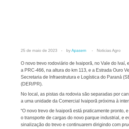
I
25 de maio de 2023
by
Apasem
Noticias Agro
n
O novo trevo rodoviário de Ivaiporã, no Vale do Ivaí
a PRC-466, na altura do km 113, e a Estrada Ouro Ver
Secretaria de Infraestrutura e Logística do Paraná
v
(DER/PR).
e
No local, as pistas da rodovia são separadas por ca
a uma unidade da Comercial Ivaiporã próxima à inte
s
“O novo trevo de Ivaiporã está praticamente pronto, 
o transporte de cargas do novo parque industrial, e 
sinalização do trevo e continuarem dirigindo com prud
t