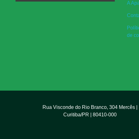
d
A Ap
Cont
o
Polít
de co
v
i
á
r
i
Rua Visconde do Rio Branco, 304 Mercês |
Curitiba/PR | 80410-000
o