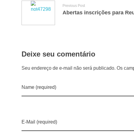
Previous Post
E
s
t
Deixe seu comentário
a
Seu endereço de e-mail não será publicado. Os camp
d
Name (required)
o
g
E-Mail (required)
a