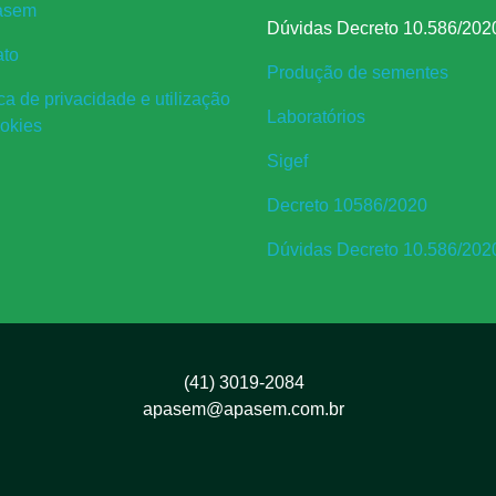
asem
Dúvidas Decreto 10.586/202
ato
Produção de sementes
ica de privacidade e utilização
Laboratórios
okies
Sigef
Decreto 10586/2020
Dúvidas Decreto 10.586/202
(41) 3019-2084
apasem@apasem.com.br