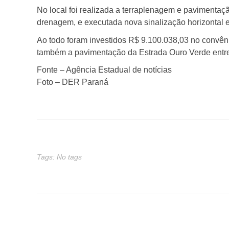
No local foi realizada a terraplenagem e pavimentaçã
i
drenagem, e executada nova sinalização horizontal e 
Ao todo foram investidos R$ 9.100.038,03 no convêni
m
também a pavimentação da Estrada Ouro Verde entre
Fonte – Agência Estadual de notícias
e
Foto – DER Paraná
n
t
Tags: No tags
o
d
o