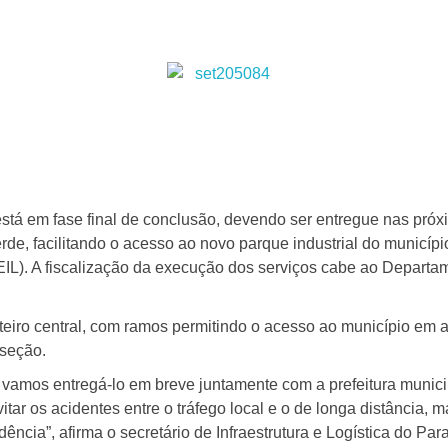
, está em fase final de conclusão, devendo ser entregue nas pró
de, facilitando o acesso ao novo parque industrial do municípi
 (SEIL). A fiscalização da execução dos serviços cabe ao Depa
nteiro central, com ramos permitindo o acesso ao município em
rseção.
e vamos entregá-lo em breve juntamente com a prefeitura municip
evitar os acidentes entre o tráfego local e o de longa distânci
ência”, afirma o secretário de Infraestrutura e Logística do Par